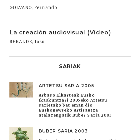
GOLVANO, Fernando
Irakurri
La creación audiovisual (Vídeo)
REKALDE, Iosu
SARIAK
ARTETSU SARIA 2005
Arbaso Elkarteak Eusko
Ikaskuntzari 2005eko Artetsu
sarietako bat eman dio
Euskonewseko Artisautza
atalarengatik Buber Saria 2003
BUBER SARIA 2003