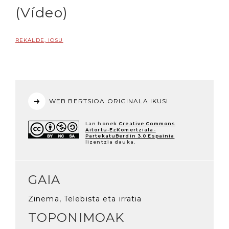
(Vídeo)
REKALDE, IOSU
WEB BERTSIOA ORIGINALA IKUSI
Lan honek
Creative Commons
Aitortu-EzKomertziala-
PartekatuBerdin 3.0 Espainia
lizentzia dauka.
GAIA
Zinema, Telebista eta irratia
TOPONIMOAK