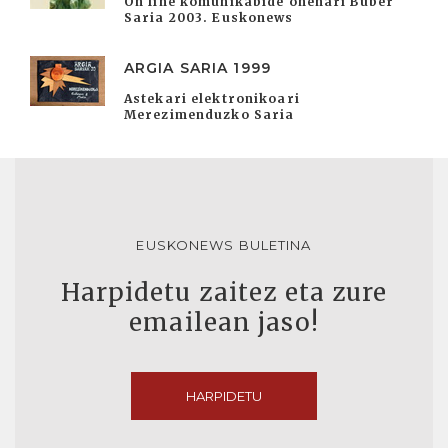
On line komunikabide onenari Buber
Saria 2003. Euskonews
ARGIA SARIA 1999
Astekari elektronikoari
Merezimenduzko Saria
EUSKONEWS BULETINA
Harpidetu zaitez eta zure
emailean jaso!
HARPIDETU