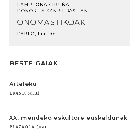
PAMPLONA / IRUÑA
DONOSTIA-SAN SEBASTIAN
ONOMASTIKOAK
PABLO, Luis de
BESTE GAIAK
Irakurri
Arteleku
ERASO, Santi
Irakurri
XX. mendeko eskultore euskaldunak
PLAZAOLA, Juan