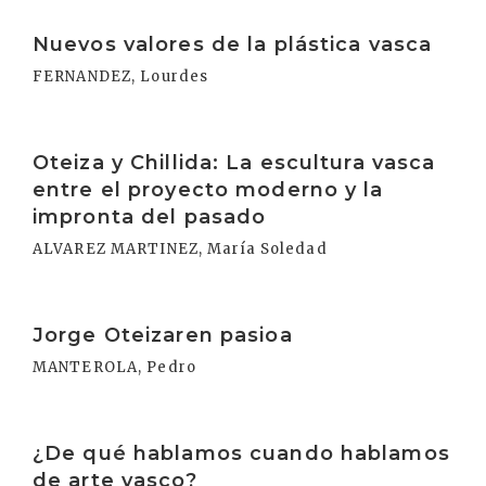
Irakurri
Nuevos valores de la plástica vasca
FERNANDEZ, Lourdes
Irakurri
Oteiza y Chillida: La escultura vasca
entre el proyecto moderno y la
impronta del pasado
ALVAREZ MARTINEZ, María Soledad
Irakurri
Jorge Oteizaren pasioa
MANTEROLA, Pedro
Irakurri
¿De qué hablamos cuando hablamos
de arte vasco?