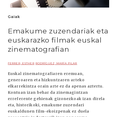
Gaiak
Emakume zuzendariak eta
euskarazko filmak euskal
zinematografian
FERRER, ESTHER
RODRÍGUEZ, MARÍA PILAR
Euskal zinematografiaren eremuan,
generoaren eta hizkuntzaren arteko
elkarrekintza orain arte ez da apenas aztertu.
Kontuan izan behar da zinemagintzan
erreferente gehienak gizonezkoak izan direla
eta, historikoki, emakume zuzendari
euskaldunen film-ekoizpenak ez duela