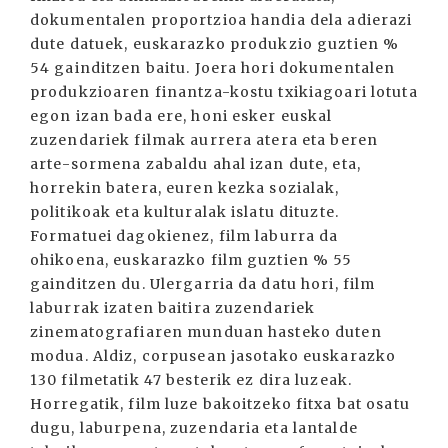
dokumentalen proportzioa handia dela adierazi
dute datuek, euskarazko produkzio guztien %
54 gainditzen baitu. Joera hori dokumentalen
produkzioaren finantza-kostu txikiagoari lotuta
egon izan bada ere, honi esker euskal
zuzendariek filmak aurrera atera eta beren
arte-sormena zabaldu ahal izan dute, eta,
horrekin batera, euren kezka sozialak,
politikoak eta kulturalak islatu dituzte.
Formatuei dagokienez, film laburra da
ohikoena, euskarazko film guztien % 55
gainditzen du. Ulergarria da datu hori, film
laburrak izaten baitira zuzendariek
zinematografiaren munduan hasteko duten
modua. Aldiz, corpusean jasotako euskarazko
130 filmetatik 47 besterik ez dira luzeak.
Horregatik, film luze bakoitzeko fitxa bat osatu
dugu, laburpena, zuzendaria eta lantalde