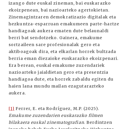
izango dute euskal zineman, bai euskarazko
ekoizpenean, bai nazioarteko agertokietan.
Zinemagintzaren demokratizazio digitalak eta
hezkuntza-esparruan emakumeen parte-hartze
handiagoak aukera ematen dute belaunaldi
berri bat sendotzeko. Gainera, emakume
sortzaileen sare profesionalak gero eta
aktiboagoak dira, eta elkarlan horrek bultzada
berria eman diezaioke euskarazko ekoizpenari.
Era berean, euskal emakume zuzendariek
nazioarteko jaialdietan gero eta presentzia
handiagoa dute, eta horrek zabaldu egiten du
haien lana mundu mailan ezagutarazteko
aukera.
[1]
Ferrer, E. eta Rodríguez, M.P. (2025).
Emakume zuzendarien euskarazko filmen
bilakaera euskal zinematografian
. Berdintzen