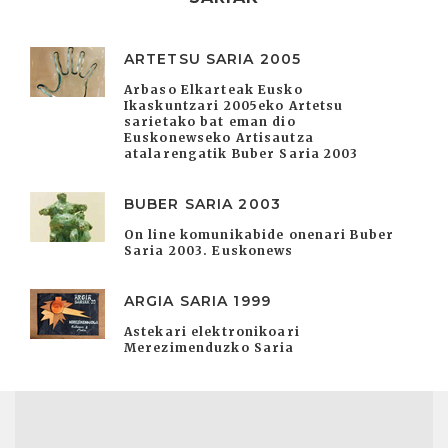
ARTETSU SARIA 2005
Arbaso Elkarteak Eusko
Ikaskuntzari 2005eko Artetsu
sarietako bat eman dio
Euskonewseko Artisautza
atalarengatik Buber Saria 2003
BUBER SARIA 2003
On line komunikabide onenari Buber
Saria 2003. Euskonews
ARGIA SARIA 1999
Astekari elektronikoari
Merezimenduzko Saria