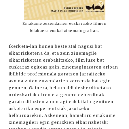
Emakume zuzendarien euskarazko filmen
bilakaera euskal zinematografian.
Ikerketa-lan honen beste atal nagusi bat
elkarrizketena da, eta zein zinemagile
elkarrizketatu erabakitzeko, film luze bat
euskaraz egiteaz gain, zinemagintzaren arloan
ibilbide profesionala garatzen jarraitzeko
asmoa zuten zuzendarien zerrenda bat egin
genuen. Gainera, belaunaldi desberdinetako
ordezkariak diren eta genero ezberdinak
garatu dituzten zinemagileak bilatu genituen,
askotariko esperientziak jasotzeko
helburuarekin. Azkenean, hamahiru emakume
zinemagileri egin genizkien elkarrizketak: