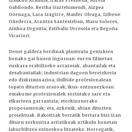
Izaskun Arandia, Iratxe Fresneda, Mireia
Gabilondo, Bertha Gaztelumendi, Aizpea
Goenaga, Lara Izagirre, Maider Oleaga, Izibene
Oñederra, Arantza Santesteban, Maru Solores,
Ainhoa Urgoitia, Estibaliz Urresola eta Begoña
Vicariori.
Denei galdera berdinak planteatu genizkien
honako gai hauen inguruan: euren filmetan
euskara erabiltzeko arrazoiak, abantailak eta
desabantailak; industrian dagoen bereizkeria
edo diskriminazioa; ibilbide profesionalean
topatu dituzten arazoak; ikus-entzunezkoan
emakume profesionalek sortutako sare eta
elkarteen garrantzia; etorkizunerako
proposamenak; eta, azkenik, abian dituzten
proiektuak. Bakoitzak bertatik bertara bizi izan
dituen sorkuntza artistikoak artikulu honetan
laburbiltzea ezinezkoa litzateke. Horregatik,