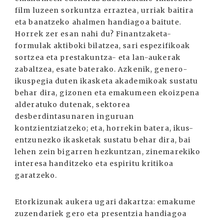
film luzeen sorkuntza erraztea, urriak baitira
eta banatzeko ahalmen handiagoa baitute.
Horrek zer esan nahi du? Finantzaketa-
formulak aktiboki bilatzea, sari espezifikoak
sortzea eta prestakuntza- eta lan-aukerak
zabaltzea, esate baterako. Azkenik, genero-
ikuspegia duten ikasketa akademikoak sustatu
behar dira, gizonen eta emakumeen ekoizpena
alderatuko dutenak, sektorea
desberdintasunaren inguruan
kontzientziatzeko; eta, horrekin batera, ikus-
entzunezko ikasketak sustatu behar dira, bai
lehen zein bigarren hezkuntzan, zinemarekiko
interesa handitzeko eta espiritu kritikoa
garatzeko.
Etorkizunak aukera ugari dakartza: emakume
zuzendariek gero eta presentzia handiagoa