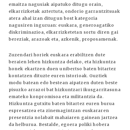
emaitza nagusiak aipatuko ditugu orain,
elkarrizketak aztertuta, ondorio garrantzitsuak
atera ahal izan ditugun bost kategoria
nagusiren inguruan: euskara, generoagatiko
diskriminazioa, elkarrizketetan sortu diren gai
bereziak, arazoak eta, azkenik, proposamenak.
Zuzendari horiek euskara erabiltzen dute
beraien lehen hizkuntza delako, eta hizkuntza
honek ekartzen duen unibertso baten bitartez
kontatzen dituzte eu­ren istorioak. Guztiek
modu batean edo bestean aipatzen duten beste
pisuzko arrazoi bat hizkuntzari ikusgarritasuna
emateko konpro­misoa eta militantzia da.
Hizkuntza gutxitu baten bitartez euren burua
espresatzea eta zinemagintzan euskararen
presentzia nolabait mahaiaren gainean jartzea
da helburua. Bestalde, egoera poliki hobera