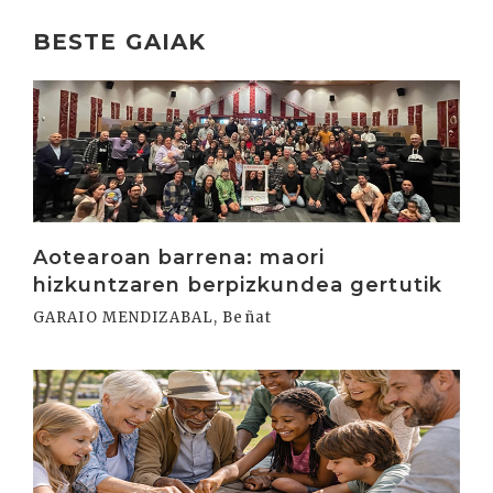
BESTE GAIAK
Irakurri
Aotearoan barrena: maori
hizkuntzaren berpizkundea gertutik
GARAIO MENDIZABAL, Beñat
Irakurri