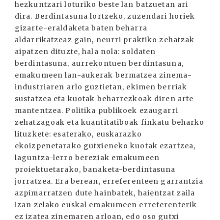
hezkuntzari lo­turiko beste lan batzuetan ari
dira. Berdintasuna lortzeko, zuzendari horiek
gizarte-eraldaketa baten be­harra
aldarrikatzeaz gain, neurri praktiko zehatzak
aipatzen dituzte, hala nola: soldaten
berdintasuna, aurre­kontuen berdintasuna,
emakumeen lan-aukerak bermatzea zinema-
indus­triaren arlo guztietan, ekimen berriak
sustatzea eta kuotak beharrezkoak diren arte
mantentzea. Politika publikoek ezaugarri
zehatzagoak eta kuantitatiboak finkatu beharko
lituzkete: esaterako, euskarazko
ekoizpenetarako gutxieneko kuotak ezartzea,
laguntza-lerro bereziak emakumeen
proiektuetarako, banaketa-berdintasuna
jorratzea. Era berean, erreferenteen garrantzia
azpimarratzen dute hainbatek, haientzat zaila
izan zelako euskal emakumeen erreferenterik
ez izatea zinemaren arloan, edo oso gutxi