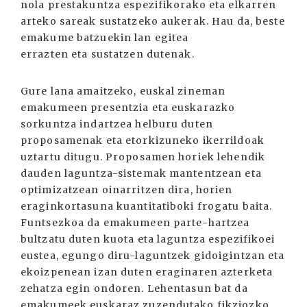
nola prestakuntza espezifikorako eta elkarren
arteko sareak sustatzeko aukerak. Hau da, beste
emakume batzuekin lan egitea
errazten eta sustatzen dutenak.
Gure lana amaitzeko, euskal zineman
emakumeen presentzia eta euskarazko
sorkuntza indartzea helburu duten
proposamenak eta etorkizuneko ikerrildoak
uztartu ditugu. Proposamen horiek lehendik
dauden laguntza-sistemak mantentzean eta
optimizatzean oinarritzen dira, horien
eraginkortasuna kuantitatiboki frogatu baita.
Funtsezkoa da emakumeen parte-hartzea
bultzatu duten kuota eta laguntza espezifikoei
eustea, egungo diru-laguntzek gidoigintzan eta
ekoizpenean izan duten eraginaren azterketa
zehatza egin ondoren. Lehentasun bat da
emakumeek euskaraz zuzendutako fikziozko