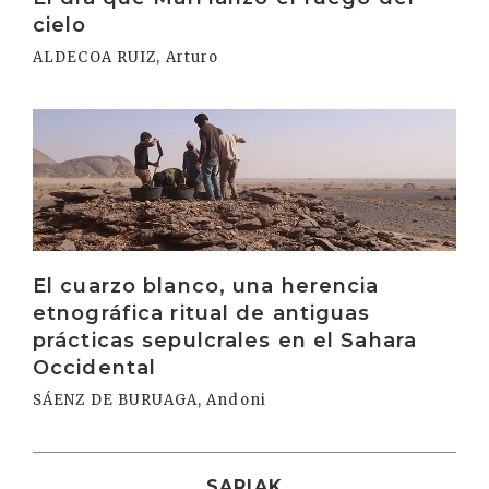
cielo
ALDECOA RUIZ, Arturo
Irakurri
El cuarzo blanco, una herencia
etnográfica ritual de antiguas
prácticas sepulcrales en el Sahara
Occidental
SÁENZ DE BURUAGA, Andoni
SARIAK