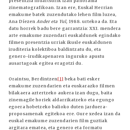
presentzia indartsurik izan panorama
zinematografikoan. Izan ere, Euskal Herrian
emakume batek zuzendutako lehen film luzea,
Ana Díezen
Ander eta Yul,
1988. urtekoa da. Eta
datu horrek badu bere garrantzia: XXI. mendera
arte emakume zuzendari euskaldunek egindako
filmen presentzia urriak ikusle euskaldunen
iruditeria kolektiboa baldintzatu du, eta
genero-irudikapenaren inguruko apustu
ausartagoak egitea eragotzi du.
Oraintsu, Berdintzen
[1]
beka bati esker
emakume zuzendarien eta euskarazko filmen
bilakaera aztertzeko aukera izan dugu, baita
zinemagile horiek aldarrikatzeko eta egungo
egoera hobetzeko balioko duten jarduera-
proposamenak egitekoa ere. Gure xedea izan da
euskal emakume zuzendarien film guztiak
argitara ematea, eta genero eta formatu