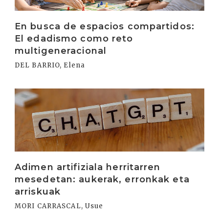
En busca de espacios compartidos:
El edadismo como reto
multigeneracional
DEL BARRIO, Elena
Irakurri
Adimen artifiziala herritarren
mesedetan: aukerak, erronkak eta
arriskuak
MORI CARRASCAL, Usue