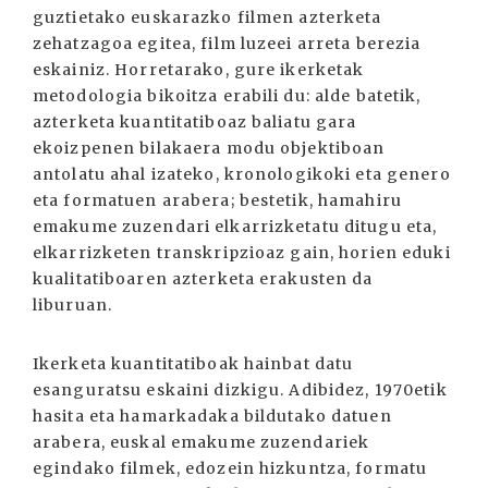
guztietako euskarazko filmen azterketa
zehatzagoa egitea, film luzeei arreta berezia
eskainiz. Horretarako, gure ikerketak
metodologia bikoitza erabili du: alde batetik,
azterketa kuantitatiboaz baliatu gara
ekoizpenen bilakaera modu objektiboan
antolatu ahal izateko, kronologikoki eta genero
eta formatuen arabera; bestetik, hamahiru
emakume zuzendari elkarrizketatu ditugu eta,
elkarrizketen transkripzioaz gain, horien eduki
kualitatiboaren azterketa erakusten da
liburuan.
Ikerketa kuantitatiboak hainbat datu
esanguratsu eskaini dizkigu. Adibidez, 1970etik
hasita eta hamarkadaka bildutako datuen
arabera, euskal emakume zuzendariek
egindako filmek, edozein hizkuntza, formatu