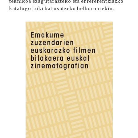
teknikoa ezagutarazteko eta erreferentziazko
katalogo txiki bat osatzeko helburuarekin.