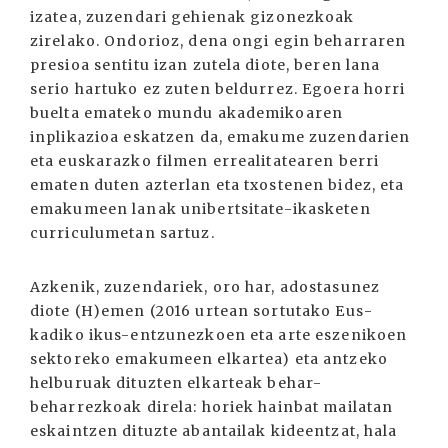
izatea, zuzendari gehienak gizonezkoak
zirelako. Ondorioz, dena ongi egin beharraren
presioa sentitu izan zutela diote, beren lana
serio hartuko ez zuten beldurrez. Egoera horri
buelta emateko mundu akademikoaren
inplikazioa eskatzen da, emakume zuzendarien
eta euskarazko filmen errealitatearen berri
ematen duten azterlan eta txos­tenen bidez, eta
emakumeen lanak unibertsitate-ikasketen
curriculumetan sartuz.
Azkenik, zuzendariek, oro har, adostasunez
diote (H)emen (2016 urtean sortutako Eus­
kadiko ikus-entzunezkoen eta arte eszenikoen
sektoreko emakumeen elkartea) eta antzeko
helburuak dituzten elkarteak behar-
beharrezkoak direla: horiek hainbat mailatan
eskaintzen dituzte abantailak kideentzat, hala