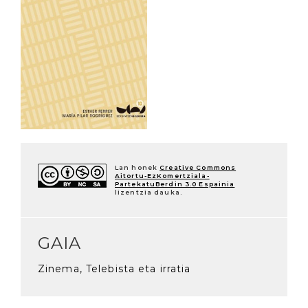
Lan honek
Creative Commons
Aitortu-EzKomertziala-
PartekatuBerdin 3.0 Espainia
lizentzia dauka.
GAIA
Zinema, Telebista eta irratia