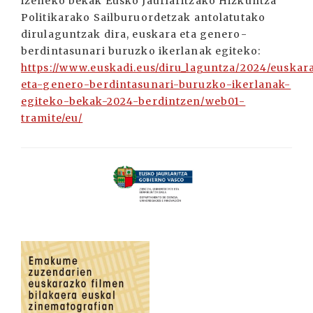
izeneko bekak Eusko Jaurlaritzako Hizkuntza
Politikarako Sailburuordetzak antolatutako
dirulaguntzak dira, euskara eta genero-
berdintasunari buruzko ikerlanak egiteko:
https://www.euskadi.eus/diru_laguntza/2024/euskar
eta-genero-berdintasunari-buruzko-ikerlanak-
egiteko-bekak-2024-berdintzen/web01-
tramite/eu/