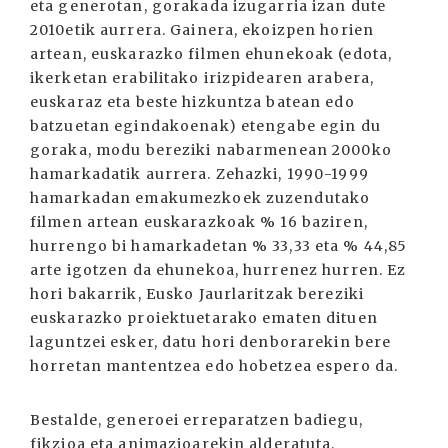
eta generotan, gorakada izugarria izan dute
2010etik aurrera. Gainera, ekoizpen horien
artean, euskarazko filmen ehunekoak (edota,
ikerketan erabilitako irizpidearen arabera,
euskaraz eta beste hizkuntza batean edo
batzuetan egindakoenak) etengabe egin du
goraka, modu bereziki nabarmenean 2000ko
hamarkadatik aurrera. Zehazki, 1990-1999
hamarkadan emakumezkoek zuzendutako
filmen artean euskarazkoak % 16 baziren,
hurrengo bi hamarkadetan % 33,33 eta % 44,85
arte igotzen da ehunekoa, hurrenez hurren. Ez
hori bakarrik, Eusko Jaurlaritzak bereziki
euskarazko proiektuetarako ematen dituen
laguntzei esker, datu hori denborarekin bere
horretan mantentzea edo hobetzea espero da.
Bestalde, generoei erreparatzen badiegu,
fikzioa eta animazioarekin alderatuta,