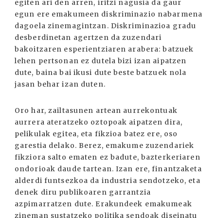
egiten ari den arren, iritzi nagusia da gaur
egun ere emakumeen diskriminazio nabarmena
da­goela zinemagintzan. Diskriminazioa gradu
desberdinetan agertzen da zuzendari
bakoitzaren esperientziaren arabera: batzuek
lehen pertsonan ez dutela bizi izan aipatzen
dute, baina bai ikusi dute beste batzuek nola
jasan behar izan duten.
Oro har, zailtasunen artean aurrekontuak
aurrera ateratzeko oztopoak aipatzen dira,
pelikulak egitea, eta fikzioa batez ere, oso
garestia delako. Berez, emakume zuzendariek
fikziora salto ematen ez badute, bazterkeriaren
ondorioak daude tartean. Izan ere, finantzaketa
alderdi funtsezkoa da industria sendotzeko, eta
denek diru publikoaren garrantzia
azpimarratzen dute. Erakundeek emakumeak
zineman sustatzeko politika sendoak diseinatu