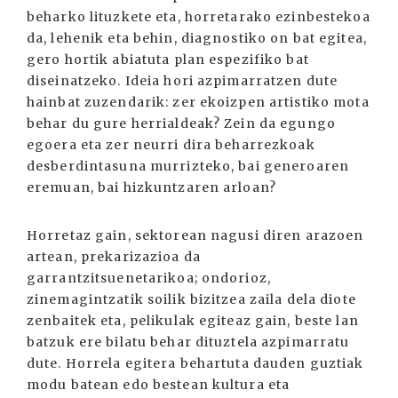
beharko lituzkete eta, horretarako ezinbestekoa
da, lehenik eta behin, diagnostiko on bat egitea,
gero hortik abiatuta plan espezifiko bat
diseinatzeko. Ideia hori azpimarratzen dute
hainbat zuzendarik: zer ekoizpen artistiko mota
behar du gure herrialdeak? Zein da egungo
egoera eta zer neurri dira beharrezkoak
desberdintasuna murrizteko, bai generoaren
eremuan, bai hizkuntzaren arloan?
Horretaz gain, sektorean nagusi diren arazoen
artean, prekarizazioa da
garrantzitsuenetarikoa; ondorioz,
zinemagintza­tik soilik bizitzea zaila dela diote
zenbaitek eta, pelikulak egiteaz gain, beste lan
batzuk ere bilatu behar dituztela azpimarratu
dute. Horrela egitera behar­tuta dauden guztiak
modu batean edo bestean kultura eta