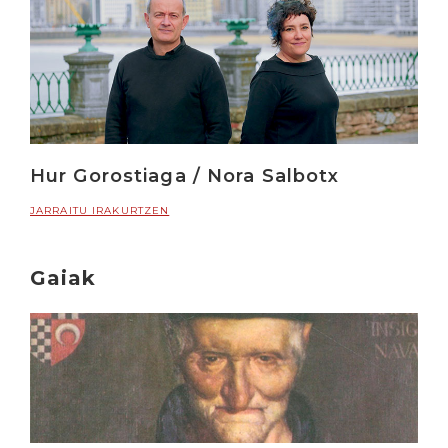
Hur Gorostiaga / Nora Salbotx
JARRAITU IRAKURTZEN
Gaiak