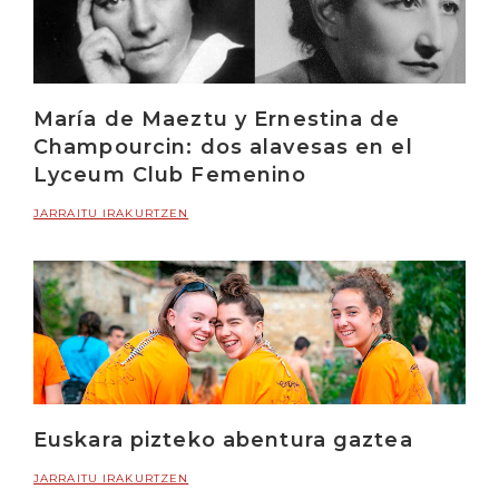
María de Maeztu y Ernestina de
Champourcin: dos alavesas en el
Lyceum Club Femenino
JARRAITU IRAKURTZEN
Euskara pizteko abentura gaztea
JARRAITU IRAKURTZEN