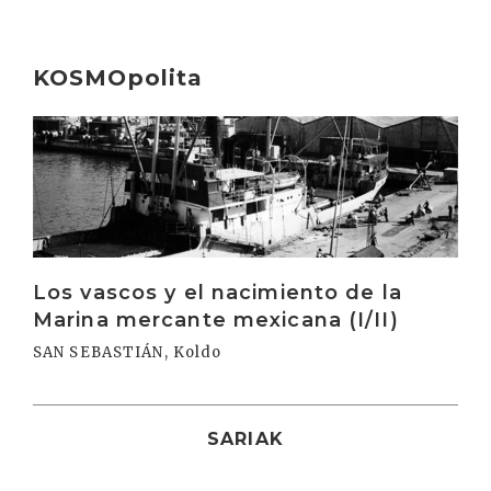
KOSMOpolita
Irakurri
Los vascos y el nacimiento de la
Marina mercante mexicana (I/II)
SAN SEBASTIÁN, Koldo
SARIAK