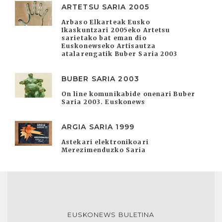
ARTETSU SARIA 2005
Arbaso Elkarteak Eusko
Ikaskuntzari 2005eko Artetsu
sarietako bat eman dio
Euskonewseko Artisautza
atalarengatik Buber Saria 2003
BUBER SARIA 2003
On line komunikabide onenari Buber
Saria 2003. Euskonews
ARGIA SARIA 1999
Astekari elektronikoari
Merezimenduzko Saria
EUSKONEWS BULETINA