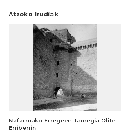
Atzoko Irudiak
Irakurri
Nafarroako Erregeen Jauregia Olite-
Erriberrin