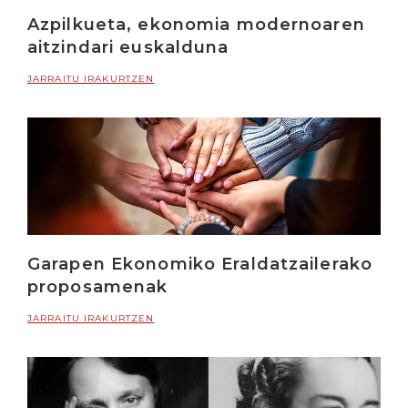
Azpilkueta, ekonomia modernoaren
aitzindari euskalduna
JARRAITU IRAKURTZEN
Garapen Ekonomiko Eraldatzailerako
proposamenak
JARRAITU IRAKURTZEN