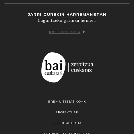
JARRI GUREKIN HARREMANETAN
Laguntzeko gaituzu hemen:
IDATZI GAITZAZU
EREMU TEMATIKOAK
PROIEKTUAK
EI LIBURUTEGIA
AGENDA ETA JARDUERAK