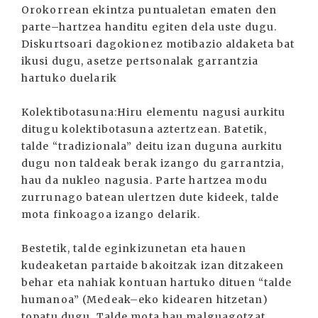
Orokorrean ekintza puntualetan ematen den
parte–hartzea handitu egiten dela uste dugu.
Diskurtsoari dagokionez motibazio aldaketa bat
ikusi dugu, asetze pertsonalak garrantzia
hartuko duelarik
Kolektibotasuna:Hiru elementu nagusi aurkitu
ditugu kolektibotasuna aztertzean. Batetik,
talde “tradizionala” deitu izan duguna aurkitu
dugu non taldeak berak izango du garrantzia,
hau da nukleo nagusia. Parte hartzea modu
zurrunago batean ulertzen dute kideek, talde
mota finkoagoa izango delarik.
Bestetik, talde eginkizunetan eta hauen
kudeaketan partaide bakoitzak izan ditzakeen
behar eta nahiak kontuan hartuko dituen “talde
humanoa” (Medeak–eko kidearen hitzetan)
topatu dugu. Talde mota hau malguagotzat