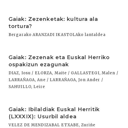
Irakurri
Gaiak: Zezenketak: kultura ala
tortura?
Bergarako ARANZADI IKASTOLAko lantaldea
Irakurri
Gaiak: Zezenak eta Euskal Herriko
ospakizun ezagunak
DIAZ, Iosu / ELORZA, Maite / GALLASTEGI, Malen /
LARRAÑAGA, Ane / LARRAÑAGA, Jon Ander /
SAHUILLO, Leire
Irakurri
Gaiak: Ibilaldiak Euskal Herritik
(LXXXIX): Usurbil aldea
VELEZ DE MENDIZABAL ETXABE, Zuriñe