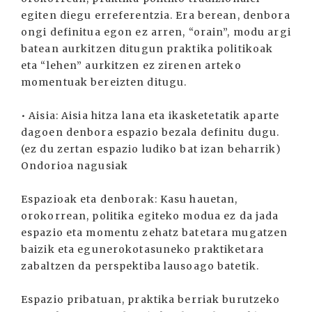
egiten diegu erreferentzia. Era berean, denbora
ongi definitua egon ez arren, “orain”, modu argi
batean aurkitzen ditugun praktika politikoak
eta “lehen” aurkitzen ez zirenen arteko
momentuak bereizten ditugu.
• Aisia: Aisia hitza lana eta ikasketetatik aparte
dagoen denbora espazio bezala definitu dugu.
(ez du zertan espazio ludiko bat izan beharrik)
Ondorioa nagusiak
Espazioak eta denborak: Kasu hauetan,
orokorrean, politika egiteko modua ez da jada
espazio eta momentu zehatz batetara mugatzen
baizik eta egunerokotasuneko praktiketara
zabaltzen da perspektiba lausoago batetik.
Espazio pribatuan, praktika berriak burutzeko