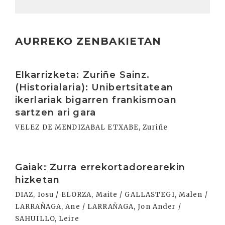
AURREKO ZENBAKIETAN
Irakurri
Elkarrizketa: Zuriñe Sainz.
(Historialaria): Unibertsitatean
ikerlariak bigarren frankismoan
sartzen ari gara
VELEZ DE MENDIZABAL ETXABE, Zuriñe
Irakurri
Gaiak: Zurra errekortadorearekin
hizketan
DIAZ, Iosu / ELORZA, Maite / GALLASTEGI, Malen /
LARRAÑAGA, Ane / LARRAÑAGA, Jon Ander /
SAHUILLO, Leire