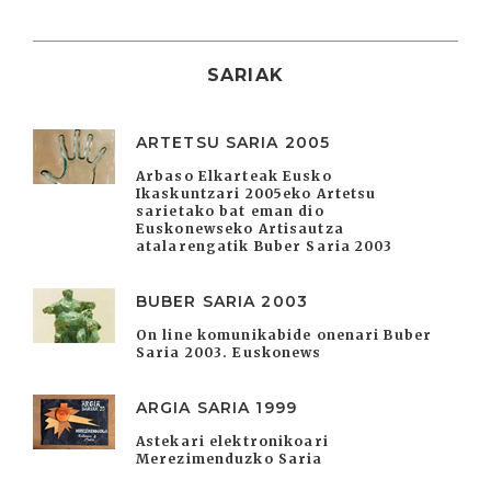
SARIAK
ARTETSU SARIA 2005
Arbaso Elkarteak Eusko
Ikaskuntzari 2005eko Artetsu
sarietako bat eman dio
Euskonewseko Artisautza
atalarengatik Buber Saria 2003
BUBER SARIA 2003
On line komunikabide onenari Buber
Saria 2003. Euskonews
ARGIA SARIA 1999
Astekari elektronikoari
Merezimenduzko Saria