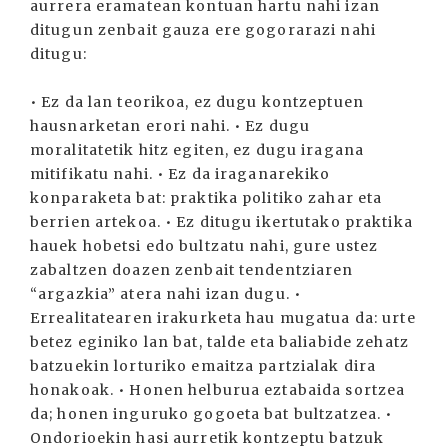
aurrera eramatean kontuan hartu nahi izan
ditugun zenbait gauza ere gogorarazi nahi
ditugu:
• Ez da lan teorikoa, ez dugu kontzeptuen
hausnarketan erori nahi. • Ez dugu
moralitatetik hitz egiten, ez dugu iragana
mitifikatu nahi. • Ez da iraganarekiko
konparaketa bat: praktika politiko zahar eta
berrien artekoa. • Ez ditugu ikertutako praktika
hauek hobetsi edo bultzatu nahi, gure ustez
zabaltzen doazen zenbait tendentziaren
“argazkia” atera nahi izan dugu. •
Errealitatearen irakurketa hau mugatua da: urte
betez eginiko lan bat, talde eta baliabide zehatz
batzuekin lorturiko emaitza partzialak dira
honakoak. • Honen helburua eztabaida sortzea
da; honen inguruko gogoeta bat bultzatzea. •
Ondorioekin hasi aurretik kontzeptu batzuk