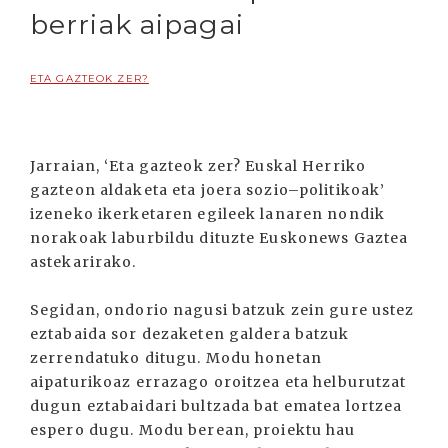
berriak aipagai
ETA GAZTEOK ZER?
Jarraian, ‘Eta gazteok zer? Euskal Herriko
gazteon aldaketa eta joera sozio–politikoak’
izeneko ikerketaren egileek lanaren nondik
norakoak laburbildu dituzte Euskonews Gaztea
astekarirako.
Segidan, ondorio nagusi batzuk zein gure ustez
eztabaida sor dezaketen galdera batzuk
zerrendatuko ditugu. Modu honetan
aipaturikoaz errazago oroitzea eta helburutzat
dugun eztabaidari bultzada bat ematea lortzea
espero dugu. Modu berean, proiektu hau