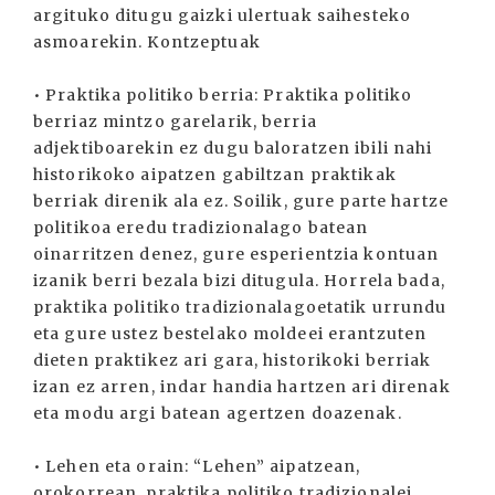
argituko ditugu gaizki ulertuak saihesteko
asmoarekin. Kontzeptuak
• Praktika politiko berria: Praktika politiko
berriaz mintzo garelarik, berria
adjektiboarekin ez dugu baloratzen ibili nahi
historikoko aipatzen gabiltzan praktikak
berriak direnik ala ez. Soilik, gure parte hartze
politikoa eredu tradizionalago batean
oinarritzen denez, gure esperientzia kontuan
izanik berri bezala bizi ditugula. Horrela bada,
praktika politiko tradizionalagoetatik urrundu
eta gure ustez bestelako moldeei erantzuten
dieten praktikez ari gara, historikoki berriak
izan ez arren, indar handia hartzen ari direnak
eta modu argi batean agertzen doazenak.
• Lehen eta orain: “Lehen” aipatzean,
orokorrean, praktika politiko tradizionalei