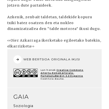
jotzen dute partaideek.
Azkenik, zenbait taldetan, taldekide kopuru
txiki batez osatzen den eta nukleo
dinamizatzailea den “talde motorea” ikusi dugu.
‹‹Oier Azkarraga ikerketako egileetako batekin,
elkarrizketa››
WEB BERTSIOA ORIGINALA IKUSI
Lan honek
Creative Commons
Aitortu-EzKomertziala-
PartekatuBerdin 3.0 Espainia
lizentzia dauka.
GAIA
Soziologia