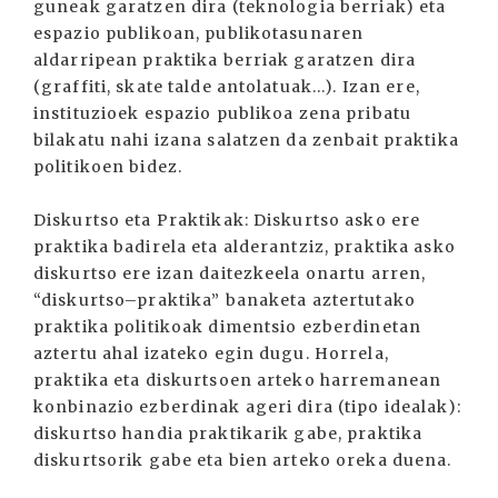
guneak garatzen dira (teknologia berriak) eta
espazio publikoan, publikotasunaren
aldarripean praktika berriak garatzen dira
(graffiti, skate talde antolatuak...). Izan ere,
instituzioek espazio publikoa zena pribatu
bilakatu nahi izana salatzen da zenbait praktika
politikoen bidez.
Diskurtso eta Praktikak: Diskurtso asko ere
praktika badirela eta alderantziz, praktika asko
diskurtso ere izan daitezkeela onartu arren,
“diskurtso–praktika” banaketa aztertutako
praktika politikoak dimentsio ezberdinetan
aztertu ahal izateko egin dugu. Horrela,
praktika eta diskurtsoen arteko harremanean
konbinazio ezberdinak ageri dira (tipo idealak):
diskurtso handia praktikarik gabe, praktika
diskurtsorik gabe eta bien arteko oreka duena.