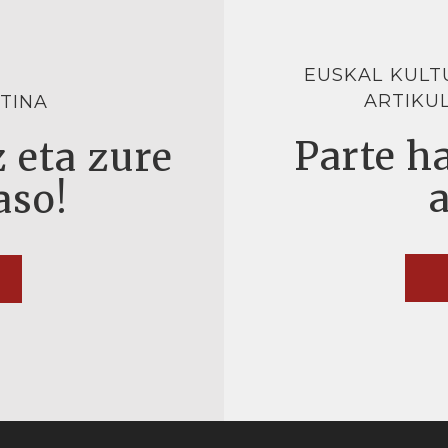
EUSKAL KULT
ARTIKU
TINA
Parte ha
 eta zure
aso!