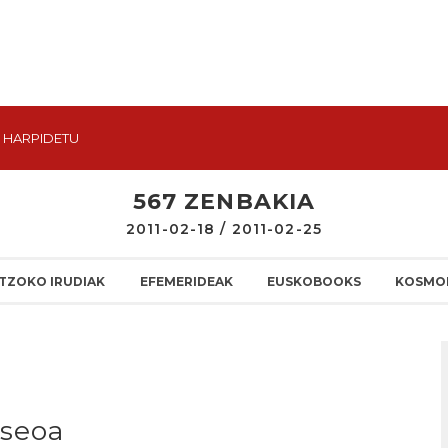
HARPIDETU
567 ZENBAKIA
2011-02-18 / 2011-02-25
TZOKO IRUDIAK
EFEMERIDEAK
EUSKOBOOKS
KOSMO
useoa