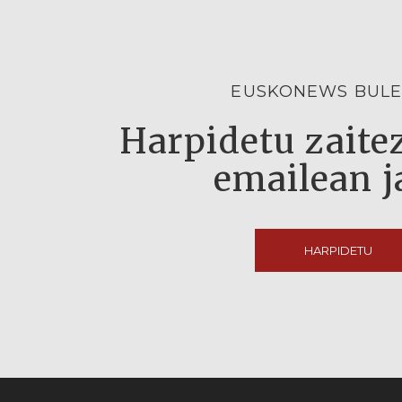
EUSKONEWS BULE
Harpidetu zaitez
emailean j
HARPIDETU