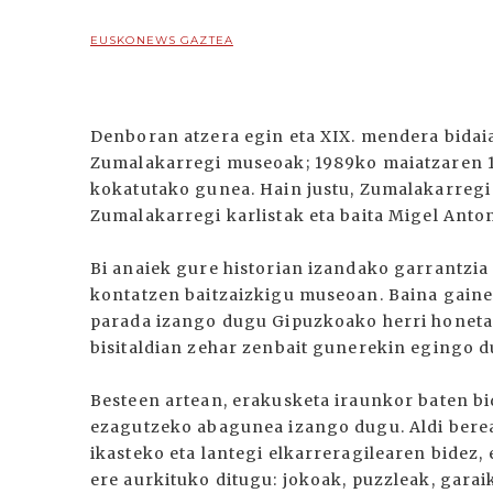
EUSKONEWS GAZTEA
Denboran atzera egin eta XIX. mendera bida
Zumalakarregi museoak; 1989ko maiatzaren 1
kokatutako gunea. Hain justu, Zumalakarregi 
Zumalakarregi karlistak eta baita Migel Anto
Bi anaiek gure historian izandako garrantzi
kontatzen baitzaizkigu museoan. Baina gaine
parada izango dugu Gipuzkoako herri honeta
bisitaldian zehar zenbait gunerekin egingo d
Besteen artean, erakusketa iraunkor baten b
ezagutzeko abagunea izango dugu. Aldi ber
ikasteko eta lantegi elkarreragilearen bidez,
ere aurkituko ditugu: jokoak, puzzleak, garai