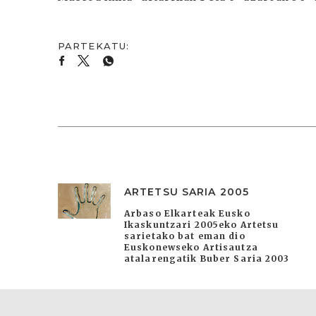
ARTETSU SARIA 2005
Arbaso Elkarteak Eusko
Ikaskuntzari 2005eko Artetsu
sarietako bat eman dio
Euskonewseko Artisautza
atalarengatik Buber Saria 2003