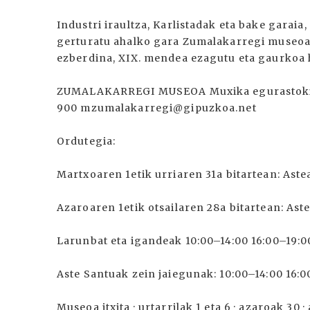
Industri iraultza, Karlistadak eta bake garaia
gerturatu ahalko gara Zumalakarregi museoar
ezberdina, XIX. mendea ezagutu eta gaurkoa
ZUMALAKARREGI MUSEOA Muxika egurastokia 6
900 mzumalakarregi@gipuzkoa.net
Ordutegia:
Martxoaren 1etik urriaren 31a bitartean: Ast
Azaroaren 1etik otsailaren 28a bitartean: Ast
Larunbat eta igandeak 10:00–14:00 16:00–19:0
Aste Santuak zein jaiegunak: 10:00–14:00 16:0
Museoa itxita · urtarrilak 1 eta 6 · azaroak 30 