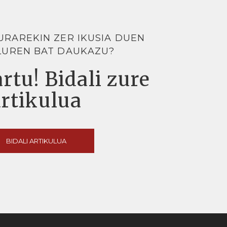
URAREKIN ZER IKUSIA DUEN
LUREN BAT DAUKAZU?
rtu! Bidali zure
artikulua
BIDALI ARTIKULUA