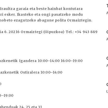
I
, Iraultza garaia eta beste hainbat kontutara
i esker. Ikasteko eta ongi pasatzeko modu
 hobeto ezagutzeko abagune polita Ormaiztegin.
I
. 20216 Ormaiztegi (Gipuzkoa) Tel.: +34 943 889
I
eazkenetik Igandera 10:00–14:00 16:00–19:00
eazkenetik Ostiralera 10:00–14:00
I
0
0–19:00
· abenduak 24, 25 eta 31