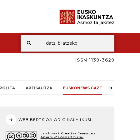
EUSKO
IKASKUNTZA
Asmoz ta jakitez
ISSN 1139-3629
POLITA
ARTISAUTZA
EUSKONEWS GAZTEA
WEB BERTSIOA ORIGINALA IKUSI
Lan honek
Creative Commons
Aitortu-EzKomertziala-