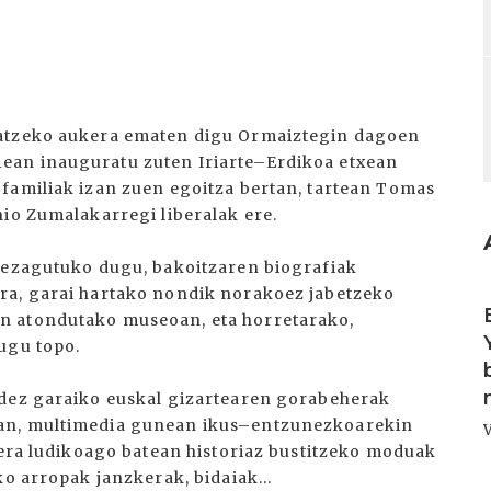
iatzeko aukera ematen digu Ormaiztegin dagoen
ean inauguratu zuten Iriarte–Erdikoa etxean
familiak izan zuen egoitza bertan, tartean Tomas
nio Zumalakarregi liberalak ere.
a ezagutuko dugu, bakoitzaren biografiak
I
ra, garai hartako nondik norakoez jabetzeko
n atondutako museoan, eta horretarako,
ugu topo.
idez garaiko euskal gizartearen gorabeherak
ean, multimedia gunean ikus–entzunezkoarekin
 era ludikoago batean historiaz bustitzeko moduak
ko arropak janzkerak, bidaiak...