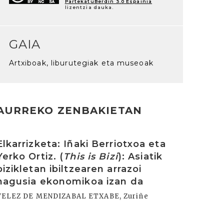
PartekatuBerdin 3.0 Espainia
lizentzia dauka.
GAIA
Artxiboak, liburutegiak eta museoak
AURREKO ZENBAKIETAN
rakurri
Elkarrizketa: Iñaki Berriotxoa eta
Yerko Ortiz. (
This is Bizi
): Asiatik
bizikletan ibiltzearen arrazoi
nagusia ekonomikoa izan da
VELEZ DE MENDIZABAL ETXABE, Zuriñe