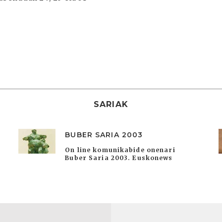
SARIAK
BUBER SARIA 2003
On line komunikabide onenari
Buber Saria 2003. Euskonews