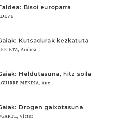
rakurri
Taldea: Bisoi europarra
ADEVE
rakurri
Gaiak: Kutsadurak kezkatuta
ARRIETA, Ainhoa
rakurri
Gaiak: Heldutasuna, hitz soila
AGUIRRE MENDIA, Ane
rakurri
Gaiak: Drogen gaixotasuna
UGARTE, Víctor