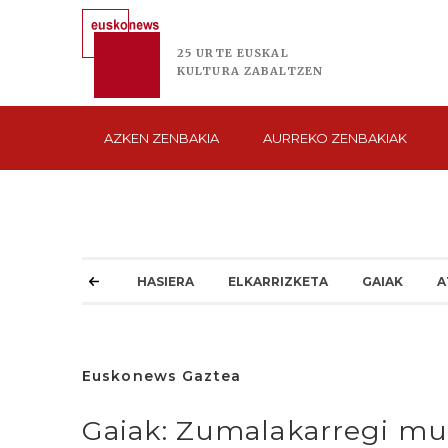
25 URTE
EUSKAL
KULTURA
ZABALTZEN
AZKEN
ZENBAKIA
AURREKO
ZENBAKIAK
HASIERA
ELKARRIZKETA
GAIAK
A
Euskonews Gaztea
Gaiak: Zumalakarregi m