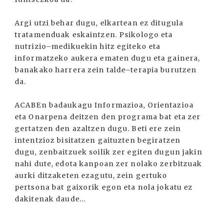
Argi utzi behar dugu, elkartean ez ditugula
tratamenduak eskaintzen. Psikologo eta
nutrizio–medikuekin hitz egiteko eta
informatzeko aukera ematen dugu eta gainera,
banakako harrera zein talde–terapia burutzen
da.
ACABEn badaukagu Informazioa, Orientazioa
eta Onarpena deitzen den programa bat eta zer
gertatzen den azaltzen dugu. Beti ere zein
intentzioz bisitatzen gaituzten begiratzen
dugu, zenbaitzuek soilik zer egiten dugun jakin
nahi dute, edota kanpoan zer nolako zerbitzuak
aurki ditzaketen ezagutu, zein gertuko
pertsona bat gaixorik egon eta nola jokatu ez
dakitenak daude...