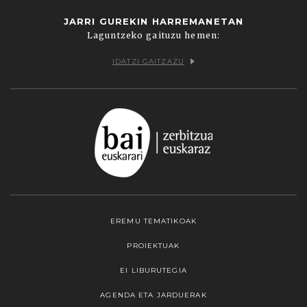
JARRI GUREKIN HARREMANETAN
Laguntzeko gaituzu hemen:
IDATZI GAITZAZU
EREMU TEMATIKOAK
PROIEKTUAK
EI LIBURUTEGIA
AGENDA ETA JARDUERAK