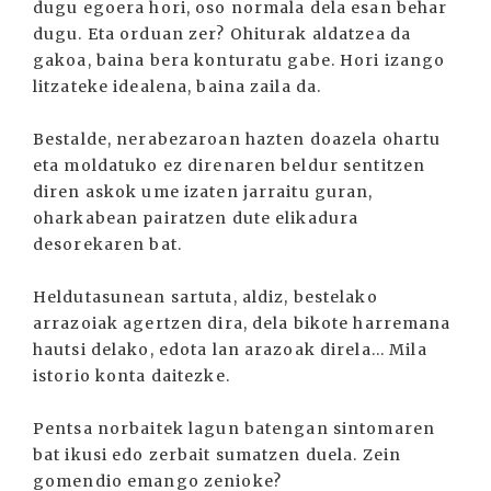
dugu egoera hori, oso normala dela esan behar
dugu. Eta orduan zer? Ohiturak aldatzea da
gakoa, baina bera konturatu gabe. Hori izango
litzateke idealena, baina zaila da.
Bestalde, nerabezaroan hazten doazela ohartu
eta moldatuko ez direnaren beldur sentitzen
diren askok ume izaten jarraitu guran,
oharkabean pairatzen dute elikadura
desorekaren bat.
Heldutasunean sartuta, aldiz, bestelako
arrazoiak agertzen dira, dela bikote harremana
hautsi delako, edota lan arazoak direla... Mila
istorio konta daitezke.
Pentsa norbaitek lagun batengan sintomaren
bat ikusi edo zerbait sumatzen duela. Zein
gomendio emango zenioke?