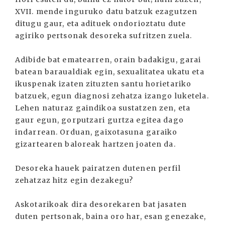
XVII. mende inguruko datu batzuk ezagutzen
ditugu gaur, eta adituek ondorioztatu dute
agiriko pertsonak desoreka sufritzen zuela.
Adibide bat ematearren, orain badakigu, garai
batean baraualdiak egin, sexualitatea ukatu eta
ikuspenak izaten zituzten santu horietariko
batzuek, egun diagnosi zehatza izango luketela.
Lehen naturaz gaindikoa sustatzen zen, eta
gaur egun, gorputzari gurtza egitea dago
indarrean. Orduan, gaixotasuna garaiko
gizartearen baloreak hartzen joaten da.
Desoreka hauek pairatzen dutenen perfil
zehatzaz hitz egin dezakegu?
Askotarikoak dira desorekaren bat jasaten
duten pertsonak, baina oro har, esan genezake,