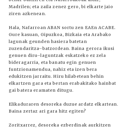
Madrilen; eta zaila zenez gero, bi elkarte jaio
ziren azkenean.
Hala, Nafarroan ABAN sortu zen EAEn ACABE.
Gure kasuan, Gipuzkoa, Bizkaia eta Arabako
lagunak geunden hasiera batetan
zuzendaritza–batzordean. Baina gerora ikusi
genuen diru–laguntzak eskatzeko ez zela
bideragarria, eta banatu egin genuen
funtzionamendua, nahiz eta izen bera
edukitzen jarraitu. Hiru hilabetean behin
elkartzen gara eta bertan erabakitako hainbat
gai batera eramaten ditugu.
Elikaduraren desoreka duzue ardatz elkartean.
Baina zertaz ari gara hitz egiten?
Zoritxarrez, desoreka ezberdinak aurkitzen