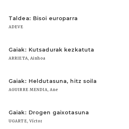
Irakurri
Taldea: Bisoi europarra
ADEVE
Irakurri
Gaiak: Kutsadurak kezkatuta
ARRIETA, Ainhoa
Irakurri
Gaiak: Heldutasuna, hitz soila
AGUIRRE MENDIA, Ane
Irakurri
Gaiak: Drogen gaixotasuna
UGARTE, Víctor