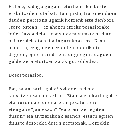
Halere, badago gugana etortzen den beste
erabiltzaile mota bat. Hain justu, tratamenduan
dauden pertsona ugarik horrenbeste denbora
igaro ostean —ez ahaztu errekuperaziorako
bidea luzea dela— maiz nekea sumatzen dute,
bai beraiek eta baita ingurukoak ere. Kasu
hauetan, ezagutzen ez duten biderik ote
dagoen, egiten ari direna ongi egina dagoen
galdetzera etortzen zaizkigu, adibidez.
Desesperazioa.
Bai, zalantzarik gabe! Azkenean denei
kutsatzen zaie neke hori. Eta maiz, ohartu gabe
eta borondate onenarekin jokatuta ere,
etengabe “jan ezazu”, “ea orain zer egiten
duzun” eta antzerakoak esanda, estutu egiten
dituzte desoreka duten pertsonak. Horrekin