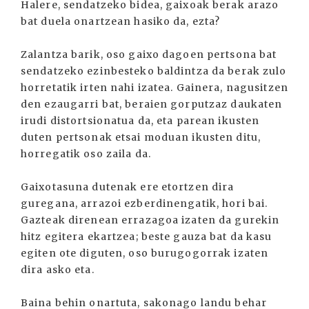
Halere, sendatzeko bidea, gaixoak berak arazo
bat duela onartzean hasiko da, ezta?
Zalantza barik, oso gaixo dagoen pertsona bat
sendatzeko ezinbesteko baldintza da berak zulo
horretatik irten nahi izatea. Gainera, nagusitzen
den ezaugarri bat, beraien gorputzaz daukaten
irudi distortsionatua da, eta parean ikusten
duten pertsonak etsai moduan ikusten ditu,
horregatik oso zaila da.
Gaixotasuna dutenak ere etortzen dira
guregana, arrazoi ezberdinengatik, hori bai.
Gazteak direnean errazagoa izaten da gurekin
hitz egitera ekartzea; beste gauza bat da kasu
egiten ote diguten, oso burugogorrak izaten
dira asko eta.
Baina behin onartuta, sakonago landu behar