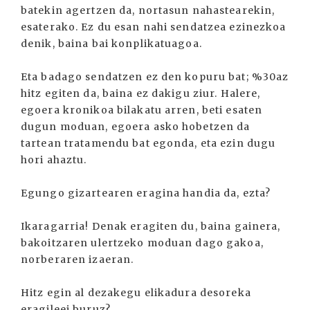
batekin agertzen da, nortasun nahastearekin,
esaterako. Ez du esan nahi sendatzea ezinezkoa
denik, baina bai konplikatuagoa.
Eta badago sendatzen ez den kopuru bat; %30az
hitz egiten da, baina ez dakigu ziur. Halere,
egoera kronikoa bilakatu arren, beti esaten
dugun moduan, egoera asko hobetzen da
tartean tratamendu bat egonda, eta ezin dugu
hori ahaztu.
Egungo gizartearen eragina handia da, ezta?
Ikaragarria! Denak eragiten du, baina gainera,
bakoitzaren ulertzeko moduan dago gakoa,
norberaren izaeran.
Hitz egin al dezakegu elikadura desoreka
eragileei buruz?