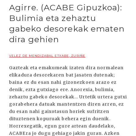
Agirre. (ACABE Gipuzkoa):
Bulimia eta zehaztu
gabeko desorekak ematen
dira gehien
VELEZ DE MENDIZABAL ETXABE, ZURIÑE
Gazteak eta emakumeak izaten dira normalean
elikadura desorekaren bat jasaten dutenak;
baina ez du esan nahi gizonezkoen arazo ez
denik, ezta gutxiago ere. Anorexia, bulimia,
zehaztu gabeko desorekak... Urtetik urtera gutxi
gorabehera datuak mantentzen diren arren, ez
du esan nahi gaixotasun horiek sufritzen
dituztenen kopuruak behera egin duenik.
Horrexegatik, egun gure artean daudelako,
ACABEra jo dugu gehiago jakin guran. Azken