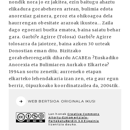
nondik nora jo ez jakitea, ezin baitugu ahaztu
elikadura gorabeheren artean, bulimia edota
anorexiaz gainera, geroz eta ohikoagoa dela
haurrengan obesitate arazoak ikustea... Zaila
dago egoerari buelta ematea, baina saiatu behar
gara. Garbi?e Agirre (Tolosa) Garbi?e Agirre
tolosarra da jaiotzez, baina azken 30 urteak
Donostian eman ditu. Bizitzako
gorabeherengatik dihardu ACABEn ?Euskadiko
Anorexia eta Bulimiaren Aurkako Elkartea?
1994an sortu zenetik; aurreneko etapan
elkarteko lehendakaria izan zen, eta gaur egun
berriz, Gipuzkoako koordinatzailea da, 2004tik.
WEB BERTSIOA ORIGINALA IKUSI
Lan honek
Creative Commons
Aitortu-EzKomertziala-
PartekatuBerdin 3.0 Espainia
lizentzia dauka.