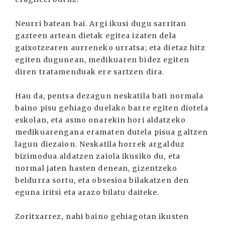
Neurri batean bai. Argi ikusi dugu sarritan
gazteen artean dietak egitea izaten dela
gaixotzearen aurreneko urratsa; eta dietaz hitz
egiten dugunean, medikuaren bidez egiten
diren tratamenduak ere sartzen dira.
Hau da, pentsa dezagun neskatila bati normala
baino pisu gehiago duelako barre egiten diotela
eskolan, eta asmo onarekin hori aldatzeko
medikuarengana eramaten dutela pisua galtzen
lagun diezaion. Neskatila horrek argalduz
bizimodua aldatzen zaiola ikusiko du, eta
normal jaten hasten denean, gizentzeko
beldurra sortu, eta obsesioa bilakatzen den
eguna iritsi eta arazo bilatu daiteke.
Zoritxarrez, nahi baino gehiagotan ikusten