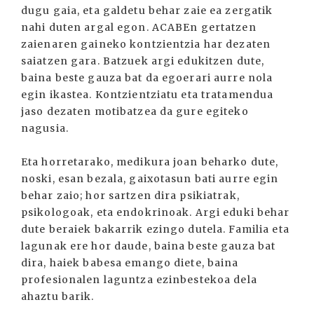
dugu gaia, eta galdetu behar zaie ea zergatik
nahi duten argal egon. ACABEn gertatzen
zaienaren gaineko kontzientzia har dezaten
saiatzen gara. Batzuek argi edukitzen dute,
baina beste gauza bat da egoerari aurre nola
egin ikastea. Kontzientziatu eta tratamendua
jaso dezaten motibatzea da gure egiteko
nagusia.
Eta horretarako, medikura joan beharko dute,
noski, esan bezala, gaixotasun bati aurre egin
behar zaio; hor sartzen dira psikiatrak,
psikologoak, eta endokrinoak. Argi eduki behar
dute beraiek bakarrik ezingo dutela. Familia eta
lagunak ere hor daude, baina beste gauza bat
dira, haiek babesa emango diete, baina
profesionalen laguntza ezinbestekoa dela
ahaztu barik.