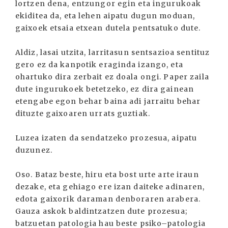
lortzen dena, entzungor egin eta ingurukoak
ekiditea da, eta lehen aipatu dugun moduan,
gaixoek etsaia etxean dutela pentsatuko dute.
Aldiz, lasai utzita, larritasun sentsazioa sentituz
gero ez da kanpotik eraginda izango, eta
ohartuko dira zerbait ez doala ongi. Paper zaila
dute ingurukoek betetzeko, ez dira gainean
etengabe egon behar baina adi jarraitu behar
dituzte gaixoaren urrats guztiak.
Luzea izaten da sendatzeko prozesua, aipatu
duzunez.
Oso. Bataz beste, hiru eta bost urte arte iraun
dezake, eta gehiago ere izan daiteke adinaren,
edota gaixorik daraman denboraren arabera.
Gauza askok baldintzatzen dute prozesua;
batzuetan patologia hau beste psiko–patologia