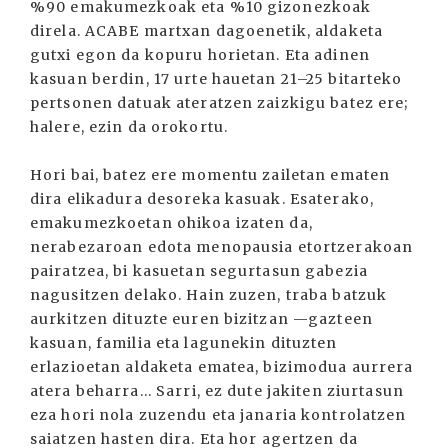
%90 emakumezkoak eta %10 gizonezkoak
direla. ACABE martxan dagoenetik, aldaketa
gutxi egon da kopuru horietan. Eta adinen
kasuan berdin, 17 urte hauetan 21–25 bitarteko
pertsonen datuak ateratzen zaizkigu batez ere;
halere, ezin da orokortu.
Hori bai, batez ere momentu zailetan ematen
dira elikadura desoreka kasuak. Esaterako,
emakumezkoetan ohikoa izaten da,
nerabezaroan edota menopausia etortzerakoan
pairatzea, bi kasuetan segurtasun gabezia
nagusitzen delako. Hain zuzen, traba batzuk
aurkitzen dituzte euren bizitzan —gazteen
kasuan, familia eta lagunekin dituzten
erlazioetan aldaketa ematea, bizimodua aurrera
atera beharra... Sarri, ez dute jakiten ziurtasun
eza hori nola zuzendu eta janaria kontrolatzen
saiatzen hasten dira. Eta hor agertzen da