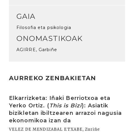
GAIA
Filosofia eta psikologia
ONOMASTIKOAK
AGIRRE, Garbiñe
AURREKO ZENBAKIETAN
Irakurri
Elkarrizketa: Iñaki Berriotxoa eta
Yerko Ortiz. (
This is Bizi
): Asiatik
bizikletan ibiltzearen arrazoi nagusia
ekonomikoa izan da
VELEZ DE MENDIZABAL ETXABE, Zuriñe