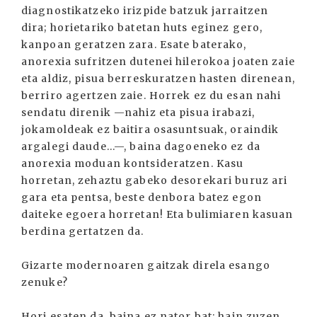
diagnostikatzeko irizpide batzuk jarraitzen
dira; horietariko batetan huts eginez gero,
kanpoan geratzen zara. Esate baterako,
anorexia sufritzen dutenei hilerokoa joaten zaie
eta aldiz, pisua berreskuratzen hasten direnean,
berriro agertzen zaie. Horrek ez du esan nahi
sendatu direnik —nahiz eta pisua irabazi,
jokamoldeak ez baitira osasuntsuak, oraindik
argalegi daude...—, baina dagoeneko ez da
anorexia moduan kontsideratzen. Kasu
horretan, zehaztu gabeko desorekari buruz ari
gara eta pentsa, beste denbora batez egon
daiteke egoera horretan! Eta bulimiaren kasuan
berdina gertatzen da.
Gizarte modernoaren gaitzak direla esango
zenuke?
Hori esaten da, baina ez nator bat; hain zuzen,