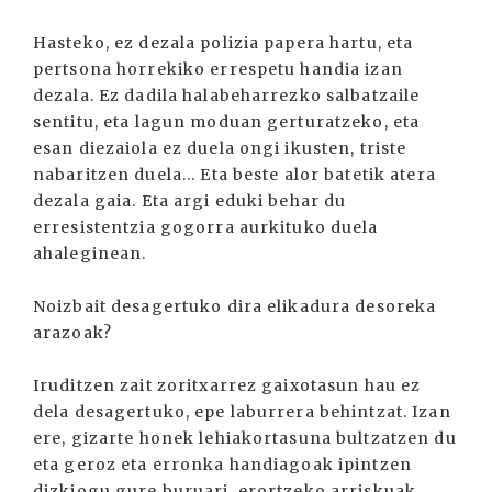
Hasteko, ez dezala polizia papera hartu, eta
pertsona horrekiko errespetu handia izan
dezala. Ez dadila halabeharrezko salbatzaile
sentitu, eta lagun moduan gerturatzeko, eta
esan diezaiola ez duela ongi ikusten, triste
nabaritzen duela... Eta beste alor batetik atera
dezala gaia. Eta argi eduki behar du
erresistentzia gogorra aurkituko duela
ahaleginean.
Noizbait desagertuko dira elikadura desoreka
arazoak?
Iruditzen zait zoritxarrez gaixotasun hau ez
dela desagertuko, epe laburrera behintzat. Izan
ere, gizarte honek lehiakortasuna bultzatzen du
eta geroz eta erronka handiagoak ipintzen
dizkiogu gure buruari, erortzeko arriskuak