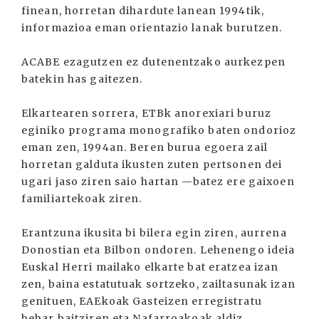
finean, horretan dihardute lanean 1994tik,
informazioa eman orientazio lanak burutzen.
ACABE ezagutzen ez dutenentzako aurkezpen
batekin has gaitezen.
Elkartearen sorrera, ETBk anorexiari buruz
eginiko programa monografiko baten ondorioz
eman zen, 1994an. Beren burua egoera zail
horretan galduta ikusten zuten pertsonen dei
ugari jaso ziren saio hartan —batez ere gaixoen
familiartekoak ziren.
Erantzuna ikusita bi bilera egin ziren, aurrena
Donostian eta Bilbon ondoren. Lehenengo ideia
Euskal Herri mailako elkarte bat eratzea izan
zen, baina estatutuak sortzeko, zailtasunak izan
genituen, EAEkoak Gasteizen erregistratu
behar baitziren eta Nafarroakoak aldiz,