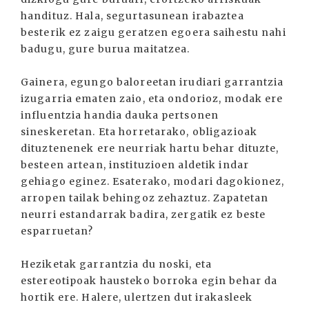
handituz. Hala, segurtasunean irabaztea
besterik ez zaigu geratzen egoera saihestu nahi
badugu, gure burua maitatzea.
Gainera, egungo baloreetan irudiari garrantzia
izugarria ematen zaio, eta ondorioz, modak ere
influentzia handia dauka pertsonen
sineskeretan. Eta horretarako, obligazioak
dituztenenek ere neurriak hartu behar dituzte,
besteen artean, instituzioen aldetik indar
gehiago eginez. Esaterako, modari dagokionez,
arropen tailak behingoz zehaztuz. Zapatetan
neurri estandarrak badira, zergatik ez beste
esparruetan?
Heziketak garrantzia du noski, eta
estereotipoak hausteko borroka egin behar da
hortik ere. Halere, ulertzen dut irakasleek