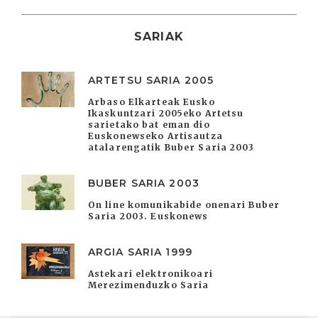
SARIAK
ARTETSU SARIA 2005
Arbaso Elkarteak Eusko
Ikaskuntzari 2005eko Artetsu
sarietako bat eman dio
Euskonewseko Artisautza
atalarengatik Buber Saria 2003
BUBER SARIA 2003
On line komunikabide onenari Buber
Saria 2003. Euskonews
ARGIA SARIA 1999
Astekari elektronikoari
Merezimenduzko Saria