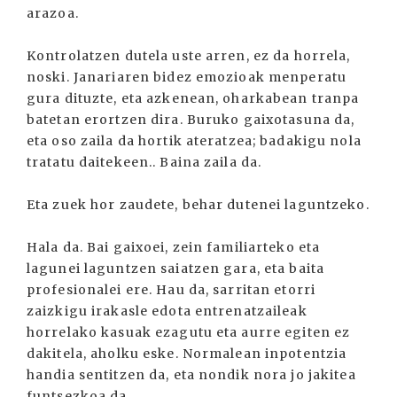
arazoa.
Kontrolatzen dutela uste arren, ez da horrela,
noski. Janariaren bidez emozioak menperatu
gura dituzte, eta azkenean, oharkabean tranpa
batetan erortzen dira. Buruko gaixotasuna da,
eta oso zaila da hortik ateratzea; badakigu nola
tratatu daitekeen.. Baina zaila da.
Eta zuek hor zaudete, behar dutenei laguntzeko.
Hala da. Bai gaixoei, zein familiarteko eta
lagunei laguntzen saiatzen gara, eta baita
profesionalei ere. Hau da, sarritan etorri
zaizkigu irakasle edota entrenatzaileak
horrelako kasuak ezagutu eta aurre egiten ez
dakitela, aholku eske. Normalean inpotentzia
handia sentitzen da, eta nondik nora jo jakitea
funtsezkoa da.