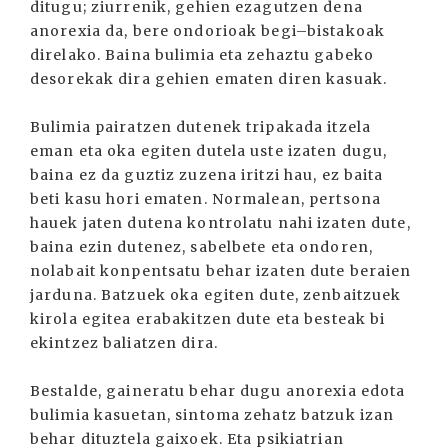
ditugu; ziurrenik, gehien ezagutzen dena
anorexia da, bere ondorioak begi–bistakoak
direlako. Baina bulimia eta zehaztu gabeko
desorekak dira gehien ematen diren kasuak.
Bulimia pairatzen dutenek tripakada itzela
eman eta oka egiten dutela uste izaten dugu,
baina ez da guztiz zuzena iritzi hau, ez baita
beti kasu hori ematen. Normalean, pertsona
hauek jaten dutena kontrolatu nahi izaten dute,
baina ezin dutenez, sabelbete eta ondoren,
nolabait konpentsatu behar izaten dute beraien
jarduna. Batzuek oka egiten dute, zenbaitzuek
kirola egitea erabakitzen dute eta besteak bi
ekintzez baliatzen dira.
Bestalde, gaineratu behar dugu anorexia edota
bulimia kasuetan, sintoma zehatz batzuk izan
behar dituztela gaixoek. Eta psikiatrian