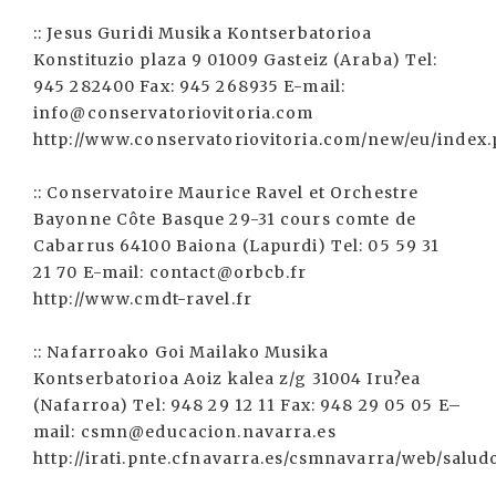
:: Jesus Guridi Musika Kontserbatorioa
Konstituzio plaza 9 01009 Gasteiz (Araba) Tel:
945 282400 Fax: 945 268935 E-mail:
info@conservatoriovitoria.com
http://www.conservatoriovitoria.com/new/eu/index
:: Conservatoire Maurice Ravel et Orchestre
Bayonne Côte Basque 29-31 cours comte de
Cabarrus 64100 Baiona (Lapurdi) Tel: 05 59 31
21 70 E-mail: contact@orbcb.fr
http://www.cmdt-ravel.fr
:: Nafarroako Goi Mailako Musika
Kontserbatorioa Aoiz kalea z/g 31004 Iru?ea
(Nafarroa) Tel: 948 29 12 11 Fax: 948 29 05 05 E–
mail: csmn@educacion.navarra.es
http://irati.pnte.cfnavarra.es/csmnavarra/web/salud