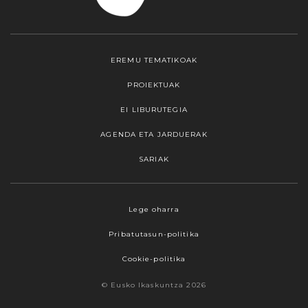
EREMU TEMATIKOAK
PROIEKTUAK
EI LIBURUTEGIA
AGENDA ETA JARDUERAK
SARIAK
Lege oharra
Pribatutasun-politika
Cookie-politika
© Eusko Ikaskuntza 2026