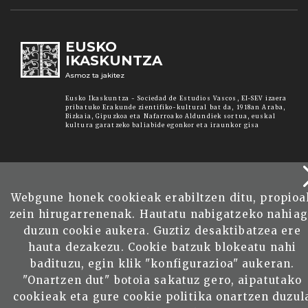
EUSKO
IKASKUNTZA
Asmoz ta jakitez
Eusko Ikaskuntza - Sociedad de Estudios Vascos, EI-SEV izaera
pribatuko Erakunde zientifiko-kultural bat da, 1918an Araba,
Bizkaia, Gipuzkoa eta Nafarroako Aldundiek sortua, euskal
kultura garatzeko baliabide egonkor eta iraunkor gisa
Webgune honek cookieak erabiltzen ditu, propioa
zein hirugarrenenak. Hautatu nabigatzeko nahia
duzun cookie aukera. Guztiz desaktibatzea ere
hauta dezakezu. Cookie batzuk blokeatu nahi
badituzu, egin klik "konfigurazioa" aukeran.
"Onartzen dut" botoia sakatuz gero, aipatutako
cookieak eta gure cookie politika onartzen duzul