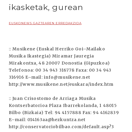
ikasketak, gurean
EUSKONEWS GAZTEAREN ERREDAKZIOA
:: Musikene (Euskal Herriko Goi–Mailako
Musika Ikastegia) Miramar Jauregia
Mirakontxa, 48 20007 Donostia (Gipuzkoa)
Telefonoa: 00 34 943 316778 Faxa: 00 34 943
316916 E–mail: info@musikene.net
http://www.musikene.net/euskara/index.htm
:: Juan Crisostomo de Arriaga Musika
Kontserbatorioa Plaza Ibarrekolanda, 1 48015
Bilbo (Bizkaia) Tel: 94 4157888 Fax: 94 4162839
E–mail: 014163aa@hezkuntza.net
http://conservatoriobilbao.com/default.asp?3