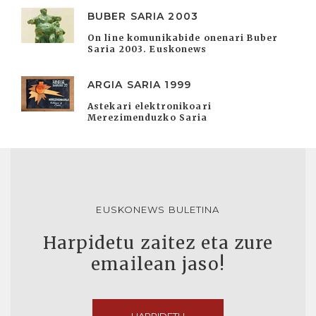
BUBER SARIA 2003
On line komunikabide onenari Buber
Saria 2003. Euskonews
ARGIA SARIA 1999
Astekari elektronikoari
Merezimenduzko Saria
EUSKONEWS BULETINA
Harpidetu zaitez eta zure
emailean jaso!