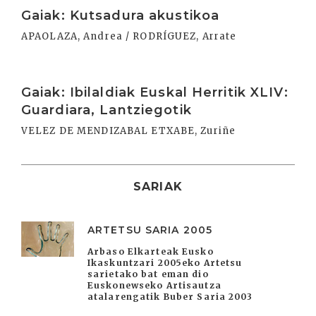
Irakurri
Gaiak: Kutsadura akustikoa
APAOLAZA, Andrea / RODRÍGUEZ, Arrate
Irakurri
Gaiak: Ibilaldiak Euskal Herritik XLIV:
Guardiara, Lantziegotik
VELEZ DE MENDIZABAL ETXABE, Zuriñe
SARIAK
ARTETSU SARIA 2005
Arbaso Elkarteak Eusko
Ikaskuntzari 2005eko Artetsu
sarietako bat eman dio
Euskonewseko Artisautza
atalarengatik Buber Saria 2003