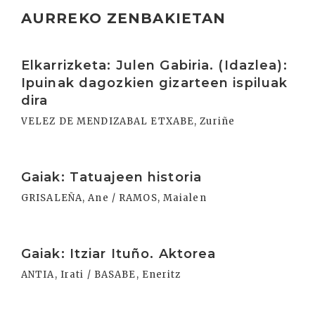
AURREKO ZENBAKIETAN
Irakurri
Elkarrizketa: Julen Gabiria. (Idazlea):
Ipuinak dagozkien gizarteen ispiluak
dira
VELEZ DE MENDIZABAL ETXABE, Zuriñe
Irakurri
Gaiak: Tatuajeen historia
GRISALEÑA, Ane / RAMOS, Maialen
Irakurri
Gaiak: Itziar Ituño. Aktorea
ANTIA, Irati / BASABE, Eneritz