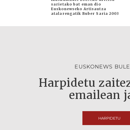
sarietako bat eman dio
Euskonewseko Artisautza
atalarengatik Buber Saria 2003
EUSKONEWS BULE
Harpidetu zaitez
emailean j
HARPIDETU