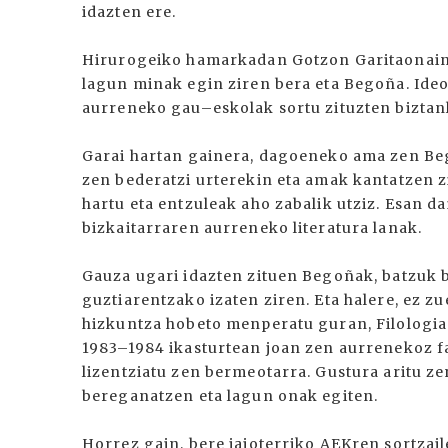
idazten ere.
Hirurogeiko hamarkadan Gotzon Garitaonaindi
lagun minak egin ziren bera eta Begoña. Ideol
aurreneko gau–eskolak sortu zituzten biztan
Garai hartan gainera, dagoeneko ama zen Bego
zen bederatzi urterekin eta amak kantatzen z
hartu eta entzuleak aho zabalik utziz. Esan d
bizkaitarraren aurreneko literatura lanak.
Gauza ugari idazten zituen Begoñak, batzuk 
guztiarentzako izaten ziren. Eta halere, ez z
hizkuntza hobeto menperatu guran, Filologia
1983–1984 ikasturtean joan zen aurrenekoz fak
lizentziatu zen bermeotarra. Gustura aritu z
bereganatzen eta lagun onak egiten.
Horrez gain, bere jaioterriko AEKren sortzail