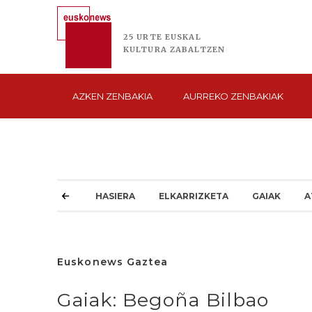
25 URTE
EUSKAL
KULTURA
ZABALTZEN
AZKEN
ZENBAKIA
AURREKO
ZENBAKIAK
HASIERA
ELKARRIZKETA
GAIAK
A
Euskonews Gaztea
Gaiak: Begoña Bilbao