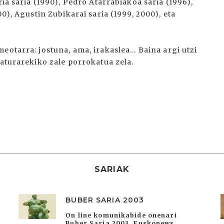
ria saria (1990), Pedro Atarrabiakoa saria (1996),
00), Agustin Zubikarai saria (1999, 2000), eta
otarra: jostuna, ama, irakaslea... Baina argi utzi
raturarekiko zale porrokatua zela.
SARIAK
BUBER SARIA 2003
On line komunikabide onenari
Buber Saria 2003. Euskonews