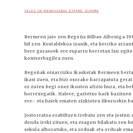
VELEZ DE MENDIZABAL ETXABE, ZURIÑE
Bermeon jaio zen Begoña Bilbao Alboniga 19
hil zen. Kostaldekoa izanik, eta herriko arra
bere gurasoek ere esparru horretan lan egitea
kontserbagilea zuen.
Begoñak oinarrizko ikasketak Bermeon bertan
ikasi zuen, eta bizi osorako harrapatuta ger
ez zuten begi onez ikusten afizio hura, eta b
horrexegatik. Halere, gaztetxo hark bazituen 
ere– eta haiek ematen zizkioten liburuekin 
Jostorratza erabiltzen trebatu zen eta jostun
denda ireki zituen, eta ezagun bilakatu zen h
sekula alboratuko, eta orduak eta orduak emat