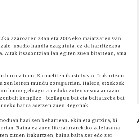
32ko azaroaren 23an eta 2005eko maiatzaren 9an
ntzale–usadio handia ezagututa, ez da harritzekoa
. Aitak itsasontzian lan egiten zuen bitartean, ama
 buru zituen, Karmeliten ikastetxean. Irakurtzen
atu zen letren mundu zoragarrian. Halere, etxekoek
ehin baino gehiagotan eduki zuten sesioa arrazoi
zenbait konplize –bizilagun bat eta baita izeba bat
barneko harra asetzen zuen Begoñak.
 moduan hasi zen beharrean. Ekin eta gutxira, bi
errian. Baina ez zuen literaturarekiko zaletasuna
I
en zituen irakurtzen, baina baita zer edo zer