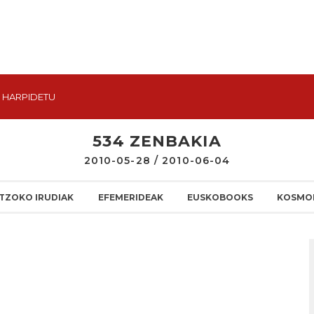
HARPIDETU
534 ZENBAKIA
2010-05-28 / 2010-06-04
TZOKO IRUDIAK
EFEMERIDEAK
EUSKOBOOKS
KOSMO