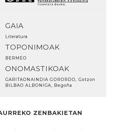
PartekatuBerdin 3.0 Espainia
lizentzia dauka.
GAIA
Literatura
TOPONIMOAK
BERMEO
ONOMASTIKOAK
GARITAONAINDIA GORORDO, Gotzon
BILBAO ALBONIGA, Begoña
AURREKO ZENBAKIETAN
rakurri