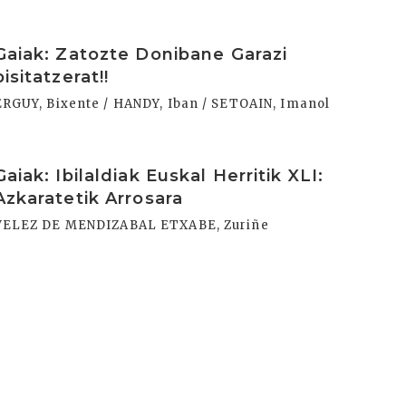
rakurri
Gaiak: Zatozte Donibane Garazi
bisitatzerat!!
ERGUY, Bixente / HANDY, Iban / SETOAIN, Imanol
rakurri
Gaiak: Ibilaldiak Euskal Herritik XLI:
Azkaratetik Arrosara
VELEZ DE MENDIZABAL ETXABE, Zuriñe