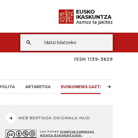
EUSKO
IKASKUNTZA
Asmoz ta jakitez
ISSN 1139-3629
POLITA
ARTARETOA
EUSKONEWS GAZTEA
WEB BERTSIOA ORIGINALA IKUSI
Lan honek
Creative Commons
Aitortu-EzKomertziala-