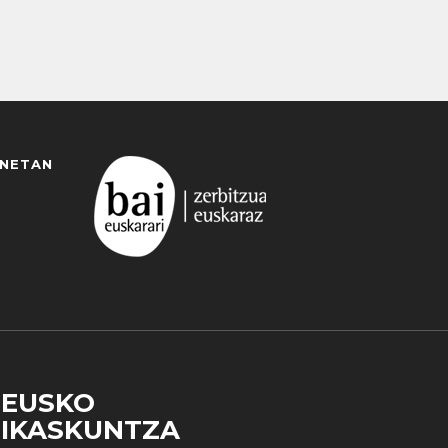
ANETAN
EUSKO
IKASKUNTZA
 duzun cookie aukera. Guztiz desaktibatzea ere