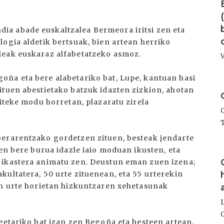
a abade euskaltzalea Bermeora iritsi zen eta
ogia aldetik bertsuak, bien artean herriko
leak euskaraz alfabetatzeko asmoz.
ña eta bere alabetariko bat, Lupe, kantuan hasi
I
ituen abestietako batzuk idazten zizkion, ahotan
aiteke modu horretan, plazaratu zirela
berarentzako gordetzen zituen, besteak jendarte
uen bere burua idazle iaio moduan ikusten, eta
I
 ikastera animatu zen. Deustun eman zuen izena;
ultatera, 50 urte zituenean, eta 55 urterekin
en urte horietan hizkuntzaren xehetasunak
eetariko bat izan zen Begoña eta besteen artean,