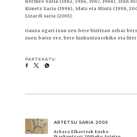
Bermeo Saria (1982, 1984, 1987, 1988), Irun Hi
Kimetz Saria (1998), Idatz eta Mintz (1998, 20
Lizardi saria (2001).
Gauza ugari izan zen bere bizitzan zehar berme
zuen batez ere, bere hizkuntzarekiko eta lite
ARTETSU SARIA 2005
Arbaso Elkarteak Eusko
Ikaskuntzari 2005eko Artetsu