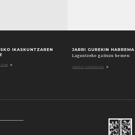
USKO IKASKUNTZAREN
JARRI GUREKIN HARREM
E
Laguntzeko gaituzu hemen:
EGIN
IDATZI GAITZAZU
k zein hirugarrenenak. Hautatu nabigatzeko nahiago