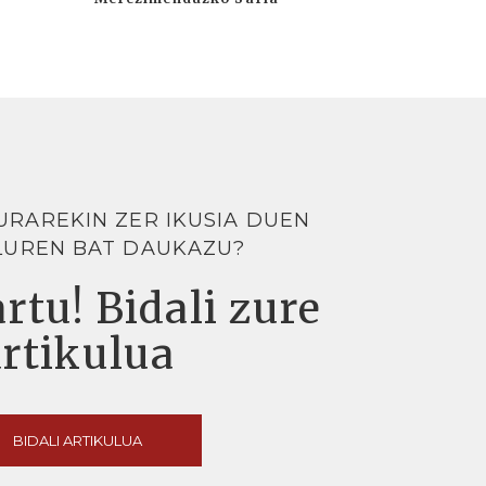
URAREKIN ZER IKUSIA DUEN
LUREN BAT DAUKAZU?
rtu! Bidali zure
artikulua
BIDALI ARTIKULUA