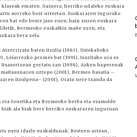
 klaseak ematen. Gainera, herriko udaleko euskara
I
 hartu aurreko bost urteetan. Euskararen inguruko
karen bat edo beste jaso zuen; hain zuzen euskara
aldetik, Bermeoko euskalkia maite zuen, eta
uskara bera zela.
: Atzerriratu baten itzulia (1983), Ustekabeko
I
), Leiarrezko promes bat (1991), Isuritako ura ez
, Itsasertzean gertatu zan (1998), Azken haperenak
a maitasunaren oztopo (2001), Bermeo basatia –
uaren itzulpena– (2001), Orain nere txanda da
a eta fonetika eta Bermeoko berba eta esamolde
, biak ala biak bere herriko euskararen inguruan
atu zuen idazle euskaldunak. Besteen artean,