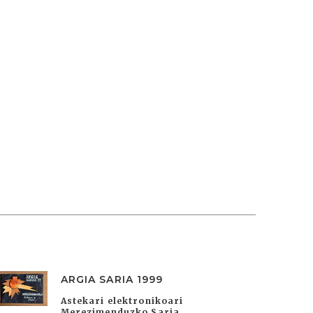
ARGIA SARIA 1999
Astekari elektronikoari
Merezimenduzko Saria