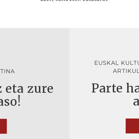
EUSKAL KULT
ARTIKU
TINA
Parte ha
 eta zure
aso!