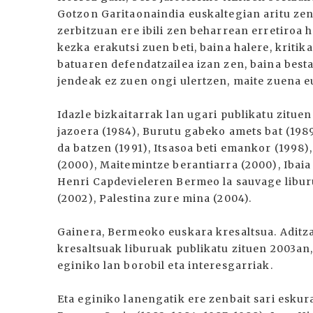
Gotzon Garitaonaindia euskaltegian aritu zen
zerbitzuan ere ibili zen beharrean erretiroa
kezka erakutsi zuen beti, baina halere, kriti
batuaren defendatzailea izan zen, baina best
jendeak ez zuen ongi ulertzen, maite zuena e
Idazle bizkaitarrak lan ugari publikatu zituen
jazoera (1984), Burutu gabeko amets bat (1989
da batzen (1991), Itsasoa beti emankor (1998)
(2000), Maitemintze berantiarra (2000), Ibai
Henri Capdevieleren Bermeo la sauvage libur
(2002), Palestina zure mina (2004).
Gainera, Bermeoko euskara kresaltsua. Aditz
kresaltsuak liburuak publikatu zituen 2003an
eginiko lan borobil eta interesgarriak.
Eta eginiko lanengatik ere zenbait sari eskur