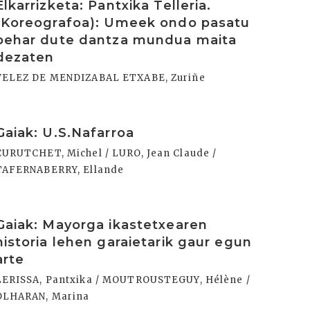
Elkarrizketa: Pantxika Telleria.
(Koreografoa): Umeek ondo pasatu
behar dute dantza mundua maita
dezaten
VELEZ DE MENDIZABAL ETXABE, Zuriñe
rakurri
Gaiak: U.S.Nafarroa
CURUTCHET, Michel / LURO, Jean Claude /
TAFERNABERRY, Ellande
rakurri
Gaiak: Mayorga ikastetxearen
historia lehen garaietarik gaur egun
arte
LERISSA, Pantxika / MOUTROUSTEGUY, Hélène /
OLHARAN, Marina