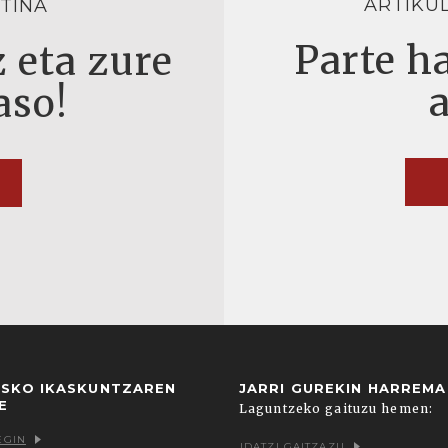
ARTIKU
TINA
Parte ha
 eta zure
aso!
USKO IKASKUNTZAREN
JARRI GUREKIN HARREM
E
Laguntzeko gaituzu hemen:
EGIN
IDATZI GAITZAZU