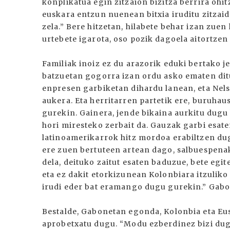
konplikatua egin zitzaion bizitza berrira ohi
euskara entzun nuenean bitxia iruditu zitzaid
zela.” Bere hitzetan, hilabete behar izan zuen
urtebete igarota, oso pozik dagoela aitortzen
Familiak inoiz ez du arazorik eduki bertako 
batzuetan gogorra izan ordu asko ematen dit
enpresen garbiketan dihardu lanean, eta Nel
aukera. Eta herritarren partetik ere, buruhau
gurekin. Gainera, jende bikaina aurkitu dugu
hori miresteko zerbait da. Gauzak garbi esaten
latinoamerikarrok hitz mordoa erabiltzen dug
ere zuen bertuteen artean dago, salbuespenak
dela, deituko zaitut esaten baduzue, bete egi
eta ez dakit etorkizunean Kolonbiara itzuliko
irudi eder bat eramango dugu gurekin.” Gab
Bestalde, Gabonetan egonda, Kolonbia eta Eus
aprobetxatu dugu. “Modu ezberdinez bizi dugu