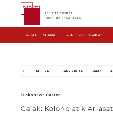
25 URTE
EUSKAL
KULTURA
ZABALTZEN
AZKEN
ZENBAKIA
AURREKO
ZENBAKIAK
HASIERA
ELKARRIZKETA
GAIAK
A
Euskonews Gaztea
Gaiak: Kolonbiatik Arrasa