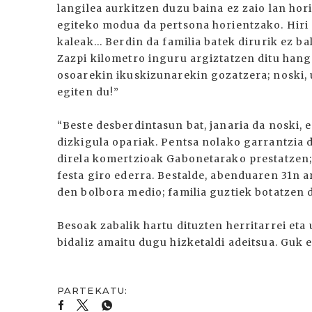
langilea aurkitzen duzu baina ez zaio lan ho
egiteko modua da pertsona horientzako. Hiri g
kaleak... Berdin da familia batek dirurik ez b
Zazpi kilometro inguru argiztatzen ditu hang
osoarekin ikuskizunarekin gozatzera; noski, 
egiten du!”
“Beste desberdintasun bat, janaria da noski, 
dizkigula opariak. Pentsa nolako garrantzia
direla komertzioak Gabonetarako prestatzen; 
festa giro ederra. Bestalde, abenduaren 31n a
den bolbora medio; familia guztiek botatzen d
Besoak zabalik hartu dituzten herritarrei eta
bidaliz amaitu dugu hizketaldi adeitsua. Guk 