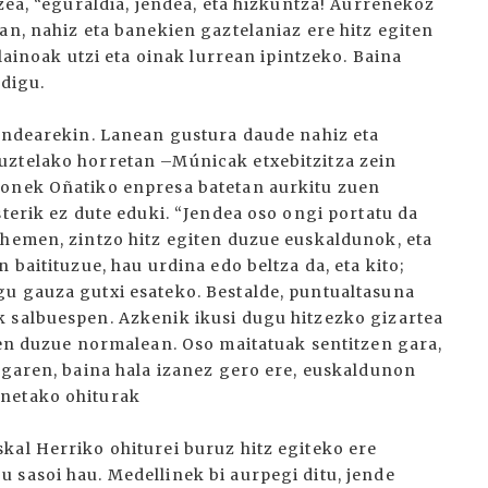
tzea, “eguraldia, jendea, eta hizkuntza! Aurrenekoz
an, nahiz eta banekien gaztelaniaz ere hitz egiten
 lainoak utzi eta oinak lurrean ipintzeko. Baina
 digu.
jendearekin. Lanean gustura daude nahiz eta
uztelako horretan –Múnicak etxebitzitza zein
sonek Oñatiko enpresa batetan aurkitu zuen
sterik ez dute eduki. “Jendea oso ongi portatu da
 hemen, zintzo hitz egiten duzue euskaldunok, eta
 baitituzue, hau urdina edo beltza da, eta kito;
u gauza gutxi esateko. Bestalde, puntualtasuna
 salbuespen. Azkenik ikusi dugu hitzezko gizartea
ten duzue normalean. Oso maitatuak sentitzen gara,
 garen, baina hala izanez gero ere, euskaldunon
onetako ohiturak
kal Herriko ohiturei buruz hitz egiteko ere
 sasoi hau. Medellinek bi aurpegi ditu, jende