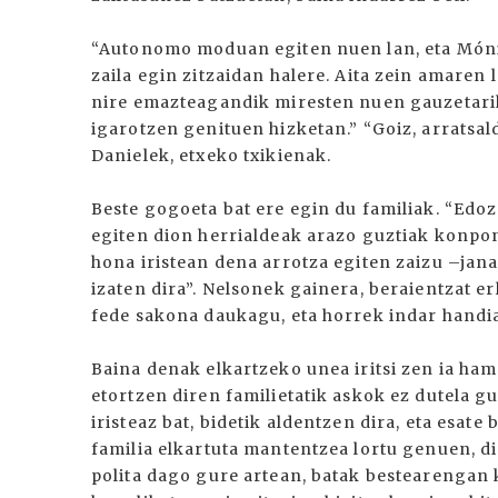
“Autonomo moduan egiten nuen lan, eta Móni
zaila egin zitzaidan halere. Aita zein amaren 
nire emazteagandik miresten nuen gauzetarik
igarotzen genituen hizketan.” “Goiz, arratsal
Danielek, etxeko txikienak.
Beste gogoeta bat ere egin du familiak. “Edoz
egiten dion herrialdeak arazo guztiak konpon
hona iristean dena arrotza egiten zaizu –jana
izaten dira”. Nelsonek gainera, beraientzat e
fede sakona daukagu, eta horrek indar handia
Baina denak elkartzeko unea iritsi zen ia ha
etortzen diren familietatik askok ez dutela g
iristeaz bat, bidetik aldentzen dira, eta esate
familia elkartuta mantentzea lortu genuen, d
polita dago gure artean, batak bestearengan 