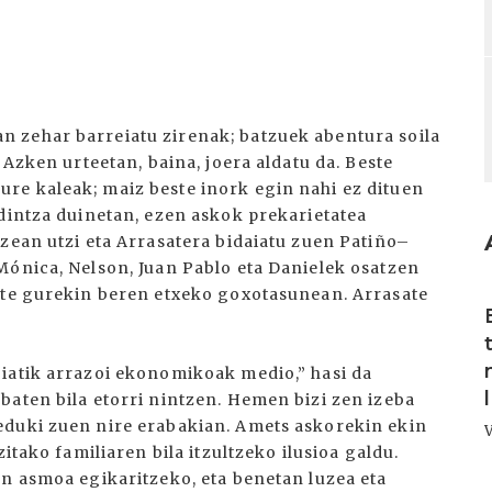
 zehar barreiatu zirenak; batzuek abentura soila
 Azken urteetan, baina, joera aldatu da. Beste
re kaleak; maiz beste inork egin nahi ez dituen
ldintza duinetan, ezen askok prekarietatea
zean utzi eta Arrasatera bidaiatu zuen Patiño–
Mónica, Nelson, Juan Pablo eta Danielek osatzen
I
ute gurekin beren etxeko goxotasunean. Arrasate
iatik arrazoi ekonomikoak medio,” hasi da
baten bila etorri nintzen. Hemen bizi zen izeba
eduki zuen nire erabakian. Amets askorekin ekin
itako familiaren bila itzultzeko ilusioa galdu.
en asmoa egikaritzeko, eta benetan luzea eta