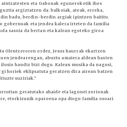
ri aintzatesten eta Gabonak egunerokotik ihes
uztia argiztatzen da: balkoiak, ateak, erreka,
aldin badu, berdin–berdin argiak ipintzen baititu.
o gobernuak eta jendea kalera irteten da familia
uda sasoia da bertan eta kalean egoteko giroa
eta Olentzeroren ordez, Jesus haurrak ekartzen
 duen jendearengan, abuztu amaiera aldean hasten
ilusio handiz bizi dugu. Kalean musika da nagusi,
rgi horiek eklipsatuta geratzen dira airean batzen
ituzte suziriak.”
 urrutian geratutako ahaide eta lagunei zorionak
ere, etorkizunik oparoena opa diogu familia osoari.