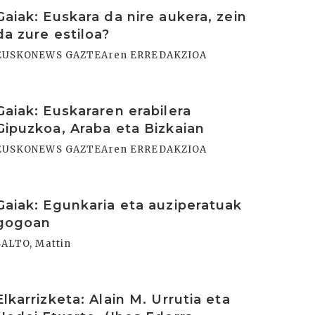
rakurri
Gaiak: Euskara da nire aukera, zein
da zure estiloa?
EUSKONEWS GAZTEAren ERREDAKZIOA
rakurri
Gaiak: Euskararen erabilera
Gipuzkoa, Araba eta Bizkaian
EUSKONEWS GAZTEAren ERREDAKZIOA
rakurri
Gaiak: Egunkaria eta auziperatuak
gogoan
SALTO, Mattin
rakurri
Elkarrizketa: Alain M. Urrutia eta