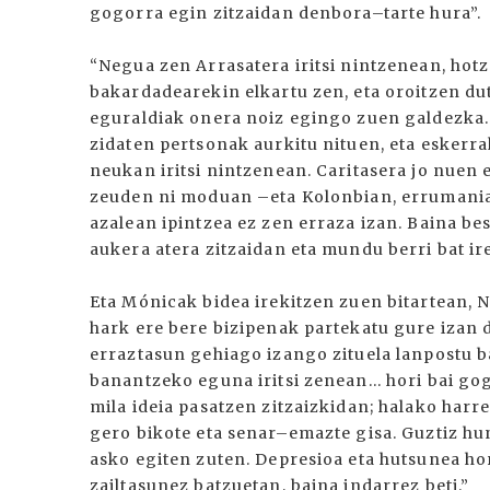
gogorra egin zitzaidan denbora–tarte hura”.
“Negua zen Arrasatera iritsi nintzenean, hotz
bakardadearekin elkartu zen, eta oroitzen dut
eguraldiak onera noiz egingo zuen galdezka.
zidaten pertsonak aurkitu nituen, eta eskerra
neukan iritsi nintzenean. Caritasera jo nuen 
zeuden ni moduan –eta Kolonbian, errumania
azalean ipintzea ez zen erraza izan. Baina be
aukera atera zitzaidan eta mundu berri bat ire
Eta Mónicak bidea irekitzen zuen bitartean, N
hark ere bere bizipenak partekatu gure izan
erraztasun gehiago izango zituela lanpostu b
banantzeko eguna iritsi zenean... hori bai g
mila ideia pasatzen zitzaizkidan; halako ha
gero bikote eta senar–emazte gisa. Guztiz h
asko egiten zuten. Depresioa eta hutsunea h
zailtasunez batzuetan, baina indarrez beti.”