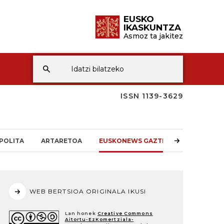
EUSKO
IKASKUNTZA
Asmoz ta jakitez
ISSN 1139-3629
POLITA
ARTARETOA
EUSKONEWS GAZTEA
WEB BERTSIOA ORIGINALA IKUSI
Lan honek
Creative Commons
Aitortu-EzKomertziala-