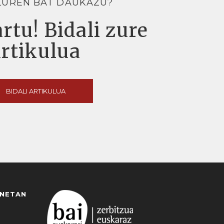
LUREN BAT DAUKAZU?
rtu! Bidali zure
artikulua
BIDALI ARTIKULUA
ANETAN