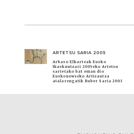
ARTETSU SARIA 2005
Arbaso Elkarteak Eusko
Ikaskuntzari 2005eko Artetsu
sarietako bat eman dio
Euskonewseko Artisautza
atalarengatik Buber Saria 2003