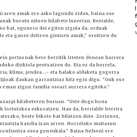
caren amak ere asko lagundu zidan, baina oso
lanak burutu nituen hilabete luzeetan. Bestalde,
o bat, egunero dei egiten zigula da; orduak
de eta gauez deitzen gintuen amak,” oroitzen du
ein pertsonak bere herritik irteten denean harrera
duko dizkiola pentsatzen du. Eta ez da horrela,
ria, klima, jendea...– eta halako aldaketa gogorra
rlijioak daukan garrantziaz hitz egin digu. “Guk oso
 eman zigun familia osoari aurrera egiteko.”
mazazpi hilabeteren buruan. “Uste dugu hona
uk lortutakoa eskuratzen. Hau da, herrialde berrira
 baterako, beste bikote bat bilatzen dute. Zorionez,
istantzia handia izan arren. Horrelako maitasun
konfiantza osoa geneukala.” Baina Nelsoni ere