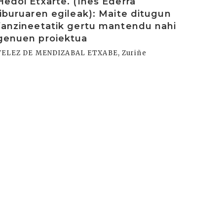
Hedoi Etxarte. (Ihes Ederra
liburuaren egileak): Maite ditugun
fanzineetatik gertu mantendu nahi
genuen proiektua
VELEZ DE MENDIZABAL ETXABE, Zuriñe