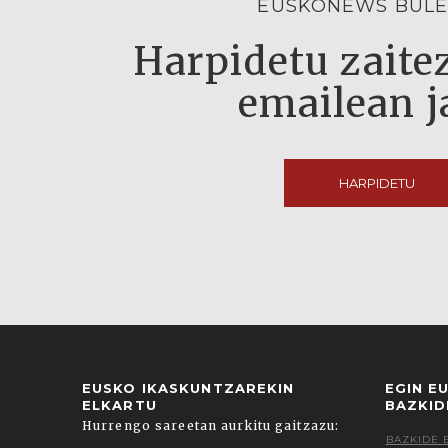
EUSKONEWS BULE
Harpidetu zaitez
emailean j
HARPIDETU
EUSKO IKASKUNTZAREKIN
EGIN E
ELKARTU
BAZKID
Hurrengo sareetan aurkitu gaitzazu:
BAZKIDE 