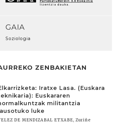
PartekatuBerdin 3.0 Espainia
lizentzia dauka.
GAIA
Soziologia
AURREKO ZENBAKIETAN
rakurri
Elkarrizketa: Iratxe Lasa. (Euskara
teknikaria): Euskararen
normalkuntzak militantzia
lausotuko luke
VELEZ DE MENDIZABAL ETXABE, Zuriñe