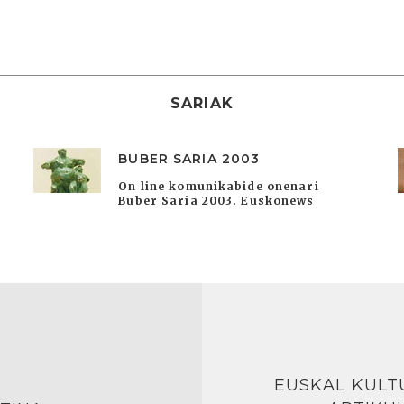
SARIAK
BUBER SARIA 2003
On line komunikabide onenari
Buber Saria 2003. Euskonews
EUSKAL KULT