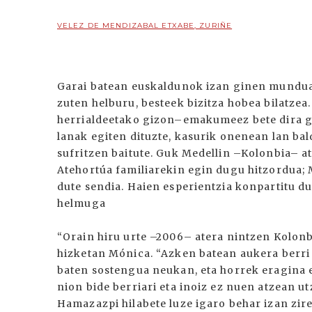
VELEZ DE MENDIZABAL ETXABE, ZURIÑE
Garai batean euskaldunok izan ginen munduan
zuten helburu, besteek bizitza hobea bilatzea.
herrialdeetako gizon–emakumeez bete dira gu
lanak egiten dituzte, kasurik onenean lan ba
sufritzen baitute. Guk Medellin –Kolonbia– at
Atehortúa familiarekin egin dugu hitzordua; 
dute sendia. Haien esperientzia konpartitu d
helmuga
“Orain hiru urte –2006– atera nintzen Kolonb
hizketan Mónica. “Azken batean aukera berri 
baten sostengua neukan, eta horrek eragina 
nion bide berriari eta inoiz ez nuen atzean utz
Hamazazpi hilabete luze igaro behar izan zir