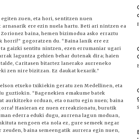
I
 egiten zuen, eta hori, sentitzen nuen
 arnasarik ere ezin nuela hartu. Beti ari nintzen ea
 Zorionez baina, hemen bizimodua asko erraztu
k horri!” gogoratzen du. “Baina lanik ere ez
I
eta gaizki sentitu nintzen, ezen errumaniar ugari
rrak laguntza gehien behar dutenak dira; haien
stalde, Caritasen bitartez lanerako aurreneko
ki zen nire bizitzan. Ez daukat kexarik.”
I
elson etxeko txikiekin geratu zen Medellinen, eta
 du guztiokin. “Bagenekien emakume batek
at aurkitzeko orduan, eta onartu egin nuen; baina
ogorra! Hasieran ez nuen erreakzionatu, burutik
rreman ederra eduki dugu, aurrena lagun moduan,
unkituta nengoen eta nola ez, gure semeek negar
I
or zeuden, baina semeengatik aurrera egin nuen,