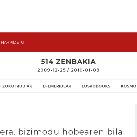
HARPIDETU
514 ZENBAKIA
2009-12-25 / 2010-01-08
TZOKO IRUDIAK
EFEMERIDEAK
EUSKOBOOKS
KOSMO
tera, bizimodu hobearen bila