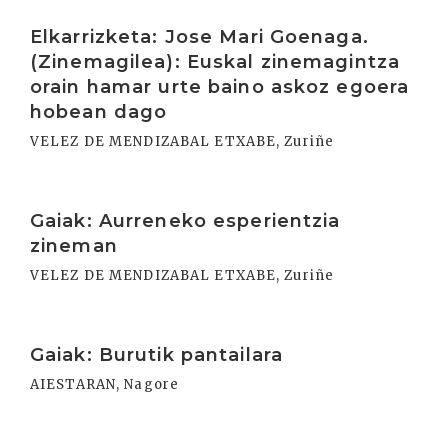
Irakurri
Elkarrizketa: Jose Mari Goenaga.
(Zinemagilea): Euskal zinemagintza
orain hamar urte baino askoz egoera
hobean dago
VELEZ DE MENDIZABAL ETXABE, Zuriñe
Irakurri
Gaiak: Aurreneko esperientzia
zineman
VELEZ DE MENDIZABAL ETXABE, Zuriñe
Irakurri
Gaiak: Burutik pantailara
AIESTARAN, Nagore
Irakurri