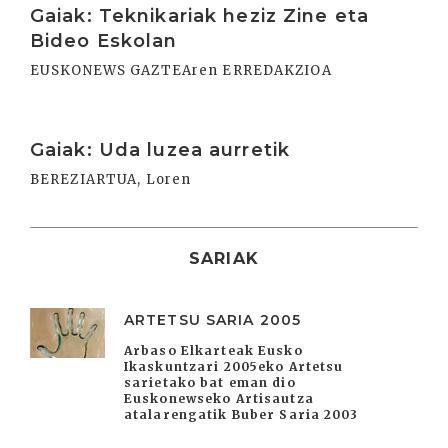
Gaiak: Teknikariak heziz Zine eta
Bideo Eskolan
EUSKONEWS GAZTEAren ERREDAKZIOA
Irakurri
Gaiak: Uda luzea aurretik
BEREZIARTUA, Loren
SARIAK
ARTETSU SARIA 2005
Arbaso Elkarteak Eusko
Ikaskuntzari 2005eko Artetsu
sarietako bat eman dio
Euskonewseko Artisautza
atalarengatik Buber Saria 2003