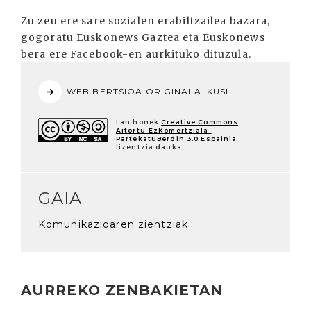
Zu zeu ere sare sozialen erabiltzailea bazara,
gogoratu Euskonews Gaztea eta Euskonews
bera ere Facebook-en aurkituko dituzula.
WEB BERTSIOA ORIGINALA IKUSI
Lan honek
Creative Commons
Aitortu-EzKomertziala-
PartekatuBerdin 3.0 Espainia
lizentzia dauka.
GAIA
Komunikazioaren zientziak
AURREKO ZENBAKIETAN