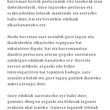
harreman horiek pertsonalak edo lanekoak izan
daitezkeelarik. Gure inguruko pertsona eta
erakundeekin loturak mantendu eta sortzeko
balio dute, bai eta beraiekin edukiak
elkarbanatzeko ere.
Modu horretan sare sozialek gure lagun eta
ikaskideekin elkartzeko topagune bat
eskaintzen digute, bai eta harremanetan
dauden pertsonen artean gogoko suertatzen
zaizkigun edukiak banatzeko ere. Horrela
sarean artikulu, argazki edo bideo
interesgarriren bat topatzen badugu, sare
sozialera bidali eta gure lagun guztiek ikusteko
aukera izango dute.
Gure edukiak sareratzeko ere balio dute,
gustuko ditugun argazki eta bideoak lagunei
erakutsi ahal izateko. Gainera lagunek iritziak