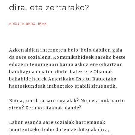
dira, eta zertarako?
ARRIETA BARO, IÑAKI
Azkenaldian interneten bolo-bolo dabilen gaia
da sare sozialena. Komunikabideek sareko beste
edozein fenomenori baino askoz ere oihartzun
handiagoa ematen diote, batez ere Obamak
baliabide hauek Amerikako Estatu Batuetako
hauteskundeak irabazteko erabili zituenetik.
Baina, zer dira sare sozialak? Non eta nola sortu
ziren? Zer motatakoak daude?
Labur esanda sare sozialak harremanak
mantentzeko balio duten zerbitzuak dira,