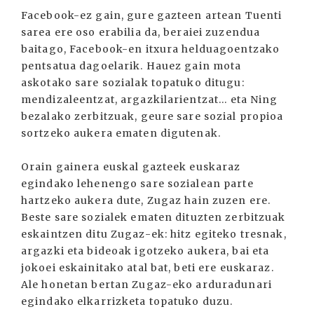
Facebook-ez gain, gure gazteen artean Tuenti
sarea ere oso erabilia da, beraiei zuzendua
baitago, Facebook-en itxura helduagoentzako
pentsatua dagoelarik. Hauez gain mota
askotako sare sozialak topatuko ditugu:
mendizaleentzat, argazkilarientzat... eta Ning
bezalako zerbitzuak, geure sare sozial propioa
sortzeko aukera ematen digutenak.
Orain gainera euskal gazteek euskaraz
egindako lehenengo sare sozialean parte
hartzeko aukera dute, Zugaz hain zuzen ere.
Beste sare sozialek ematen dituzten zerbitzuak
eskaintzen ditu Zugaz-ek: hitz egiteko tresnak,
argazki eta bideoak igotzeko aukera, bai eta
jokoei eskainitako atal bat, beti ere euskaraz.
Ale honetan bertan Zugaz-eko arduradunari
egindako elkarrizketa topatuko duzu.