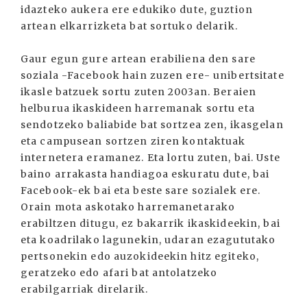
idazteko aukera ere edukiko dute, guztion
artean elkarrizketa bat sortuko delarik.
Gaur egun gure artean erabiliena den sare
soziala -Facebook hain zuzen ere- unibertsitate
ikasle batzuek sortu zuten 2003an. Beraien
helburua ikaskideen harremanak sortu eta
sendotzeko baliabide bat sortzea zen, ikasgelan
eta campusean sortzen ziren kontaktuak
internetera eramanez. Eta lortu zuten, bai. Uste
baino arrakasta handiagoa eskuratu dute, bai
Facebook-ek bai eta beste sare sozialek ere.
Orain mota askotako harremanetarako
erabiltzen ditugu, ez bakarrik ikaskideekin, bai
eta koadrilako lagunekin, udaran ezagututako
pertsonekin edo auzokideekin hitz egiteko,
geratzeko edo afari bat antolatzeko
erabilgarriak direlarik.