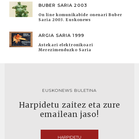
BUBER SARIA 2003
On line komunikabide onenari Buber
Saria 2003. Euskonews
ARGIA SARIA 1999
Astekari elektronikoari
Merezimenduzko Saria
EUSKONEWS BULETINA
Harpidetu zaitez eta zure
emailean jaso!
HARPIDETU