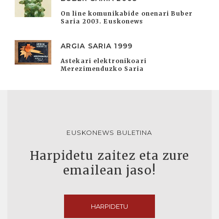
On line komunikabide onenari Buber
Saria 2003. Euskonews
ARGIA SARIA 1999
Astekari elektronikoari
Merezimenduzko Saria
EUSKONEWS BULETINA
Harpidetu zaitez eta zure
emailean jaso!
HARPIDETU