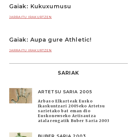
Gaiak: Kukuxumusu
JARRAITU IRAKURTZEN
Gaiak: Aupa gure Athletic!
JARRAITU IRAKURTZEN
SARIAK
ARTETSU SARIA 2005
Arbaso Elkarteak Eusko
Ikaskuntzari 2005eko Artetsu
sarietako bat eman dio
Euskonewseko Artisautza
atalarengatik Buber Saria 2003
BUBER SARIA 2003