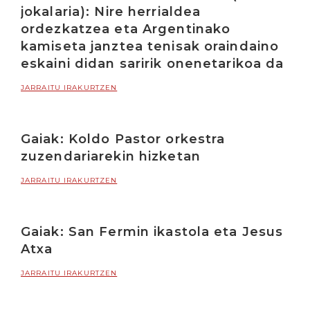
jokalaria): Nire herrialdea
ordezkatzea eta Argentinako
kamiseta janztea tenisak oraindaino
eskaini didan saririk onenetarikoa da
JARRAITU IRAKURTZEN
Gaiak: Koldo Pastor orkestra
zuzendariarekin hizketan
JARRAITU IRAKURTZEN
Gaiak: San Fermin ikastola eta Jesus
Atxa
JARRAITU IRAKURTZEN