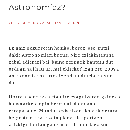
Astronomiaz?
VELEZ DE MENDIZABAL ETXABE, ZURIÑE
Ez naiz gezurretan hasiko, beraz, oso gutxi
dakit Astronomiari buruz. Nire ezjakintasuna
zabal adierazi bai, baina zergatik hautatu dut
orduan gai hau urteari ekiteko? Izan ere, 2009a
Astronomiaren Urtea izendatu dutela entzun
dut.
Horren berri izan eta nire ezagutzaren gaineko
hausnarketa egin berri dut, dakidana
errepasatuz. Mundua existitzen denetik zerura
begiratu eta izar zein planetak agertzen
zaizkigu bertan gauero, eta lainorik ezean