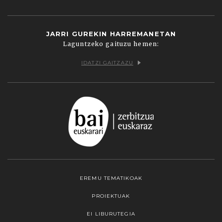
JARRI GUREKIN HARREMANETAN
Laguntzeko gaituzu hemen:
IDATZI GAITZAZU
EREMU TEMATIKOAK
PROIEKTUAK
EI LIBURUTEGIA