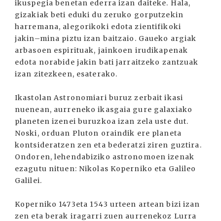
ikuspegia benetan ederra izan daiteke. Hala,
gizakiak beti eduki du zeruko gorputzekin
harremana, alegorikoki edota zientifikoki
jakin–mina piztu izan baitzaio. Gaueko argiak
arbasoen espirituak, jainkoen irudikapenak
edota norabide jakin bati jarraitzeko zantzuak
izan zitezkeen, esaterako.
Ikastolan Astronomiari buruz zerbait ikasi
nuenean, aurreneko ikasgaia gure galaxiako
planeten izenei buruzkoa izan zela uste dut.
Noski, orduan Pluton oraindik ere planeta
kontsideratzen zen eta bederatzi ziren guztira.
Ondoren, lehendabiziko astronomoen izenak
ezagutu nituen: Nikolas Koperniko eta Galileo
Galilei.
Koperniko 1473eta 1543 urteen artean bizi izan
zen eta berak iragarri zuen aurrenekoz Lurra