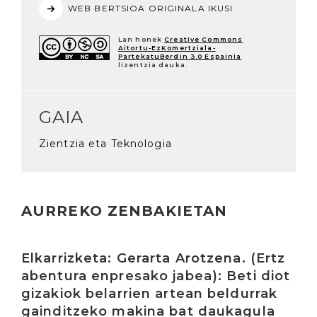
WEB BERTSIOA ORIGINALA IKUSI
Lan honek
Creative Commons
Aitortu-EzKomertziala-
PartekatuBerdin 3.0 Espainia
lizentzia dauka.
GAIA
Zientzia eta Teknologia
AURREKO ZENBAKIETAN
Irakurri
Elkarrizketa: Gerarta Arotzena. (Ertz
abentura enpresako jabea): Beti diot
gizakiok belarrien artean beldurrak
gainditzeko makina bat daukagula