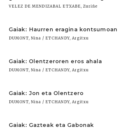
VELEZ DE MENDIZABAL ETXABE, Zuriñe
Irakurri
Gaiak: Haurren eragina kontsumoan
DUMONT, Nina / ETCHANDY, Argitxu
Irakurri
Gaiak: Olentzeroren eros ahala
DUMONT, Nina / ETCHANDY, Argitxu
Irakurri
Gaiak: Jon eta Olentzero
DUMONT, Nina / ETCHANDY, Argitxu
Irakurri
Gaiak: Gazteak eta Gabonak