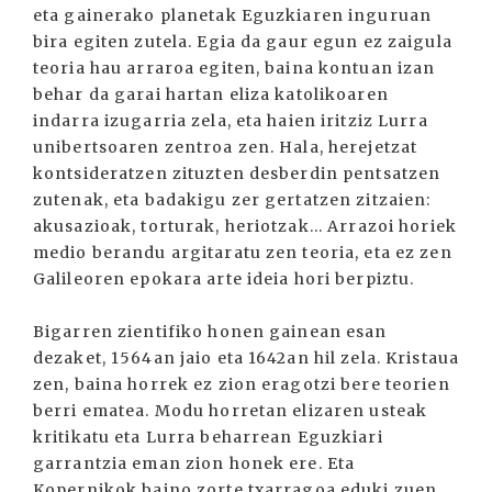
eta gainerako planetak Eguzkiaren inguruan
bira egiten zutela. Egia da gaur egun ez zaigula
teoria hau arraroa egiten, baina kontuan izan
behar da garai hartan eliza katolikoaren
indarra izugarria zela, eta haien iritziz Lurra
unibertsoaren zentroa zen. Hala, herejetzat
kontsideratzen zituzten desberdin pentsatzen
zutenak, eta badakigu zer gertatzen zitzaien:
akusazioak, torturak, heriotzak... Arrazoi horiek
medio berandu argitaratu zen teoria, eta ez zen
Galileoren epokara arte ideia hori berpiztu.
Bigarren zientifiko honen gainean esan
dezaket, 1564an jaio eta 1642an hil zela. Kristaua
zen, baina horrek ez zion eragotzi bere teorien
berri ematea. Modu horretan elizaren usteak
kritikatu eta Lurra beharrean Eguzkiari
garrantzia eman zion honek ere. Eta
Kopernikok baino zorte txarragoa eduki zuen,