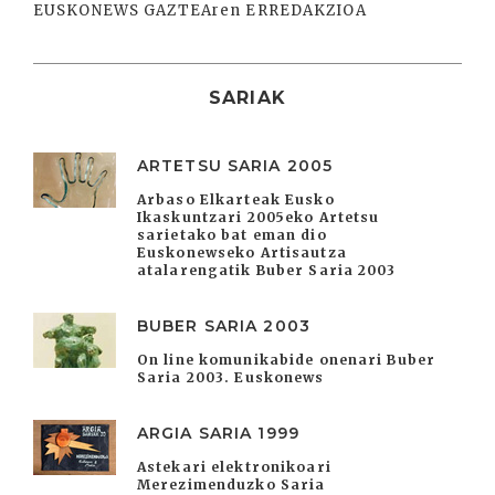
EUSKONEWS GAZTEAren ERREDAKZIOA
SARIAK
ARTETSU SARIA 2005
Arbaso Elkarteak Eusko
Ikaskuntzari 2005eko Artetsu
sarietako bat eman dio
Euskonewseko Artisautza
atalarengatik Buber Saria 2003
BUBER SARIA 2003
On line komunikabide onenari Buber
Saria 2003. Euskonews
ARGIA SARIA 1999
Astekari elektronikoari
Merezimenduzko Saria