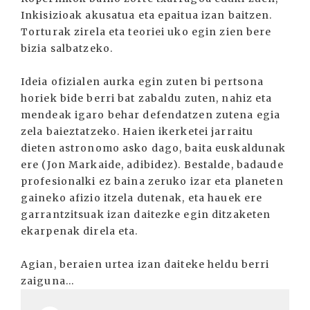
Inkisizioak akusatua eta epaitua izan baitzen.
Torturak zirela eta teoriei uko egin zien bere
bizia salbatzeko.
Ideia ofizialen aurka egin zuten bi pertsona
horiek bide berri bat zabaldu zuten, nahiz eta
mendeak igaro behar defendatzen zutena egia
zela baieztatzeko. Haien ikerketei jarraitu
dieten astronomo asko dago, baita euskaldunak
ere (Jon Markaide, adibidez). Bestalde, badaude
profesionalki ez baina zeruko izar eta planeten
gaineko afizio itzela dutenak, eta hauek ere
garrantzitsuak izan daitezke egin ditzaketen
ekarpenak direla eta.
Agian, beraien urtea izan daiteke heldu berri
zaiguna...