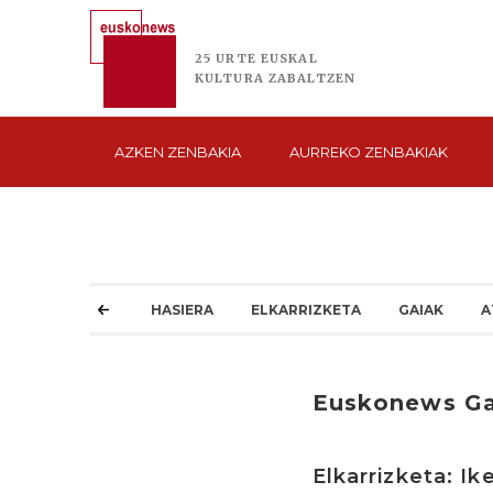
25 URTE
EUSKAL
KULTURA
ZABALTZEN
AZKEN
ZENBAKIA
AURREKO
ZENBAKIAK
HASIERA
ELKARRIZKETA
GAIAK
A
Euskonews G
Elkarrizketa: Ik