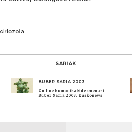
driozola
SARIAK
BUBER SARIA 2003
On line komunikabide onenari
Buber Saria 2003. Euskonews