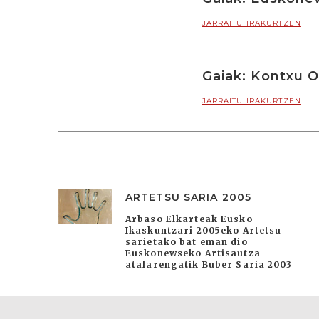
JARRAITU IRAKURTZEN
Gaiak: Kontxu O
JARRAITU IRAKURTZEN
ARTETSU SARIA 2005
Arbaso Elkarteak Eusko
Ikaskuntzari 2005eko Artetsu
sarietako bat eman dio
Euskonewseko Artisautza
atalarengatik Buber Saria 2003