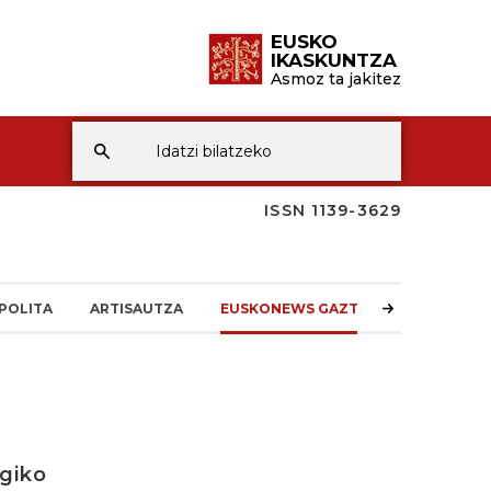
EUSKO
IKASKUNTZA
Asmoz ta jakitez
ISSN 1139-3629
POLITA
ARTISAUTZA
EUSKONEWS GAZTEA
egiko