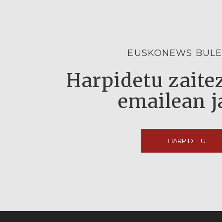
EUSKONEWS BULE
Harpidetu zaitez
emailean j
HARPIDETU