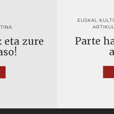
EUSKAL KULT
ARTIKU
TINA
Parte ha
 eta zure
aso!