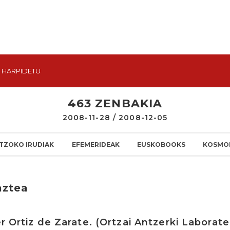
HARPIDETU
463 ZENBAKIA
2008-11-28 / 2008-12-05
TZOKO IRUDIAK
EFEMERIDEAK
EUSKOBOOKS
KOSMO
aztea
er Ortiz de Zarate. (Ortzai Antzerki Laborat