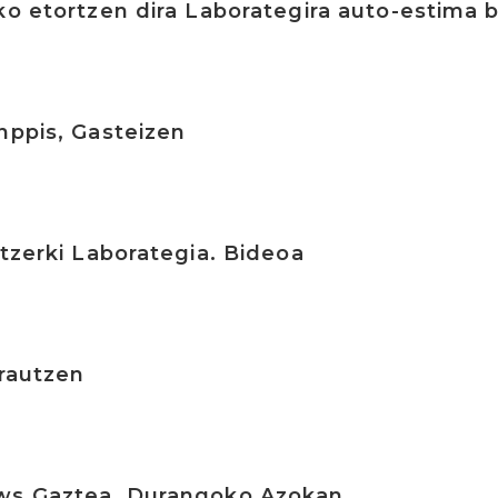
ko etortzen dira Laborategira auto-estima 
nppis, Gasteizen
ntzerki Laborategia. Bideoa
arautzen
ws Gaztea, Durangoko Azokan