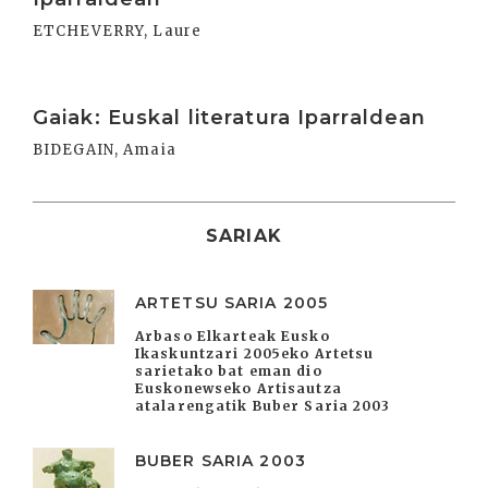
ETCHEVERRY, Laure
Irakurri
Gaiak: Euskal literatura Iparraldean
BIDEGAIN, Amaia
SARIAK
ARTETSU SARIA 2005
Arbaso Elkarteak Eusko
Ikaskuntzari 2005eko Artetsu
sarietako bat eman dio
Euskonewseko Artisautza
atalarengatik Buber Saria 2003
BUBER SARIA 2003