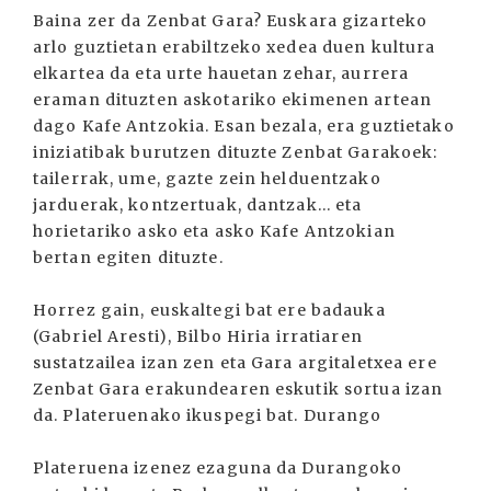
Baina zer da Zenbat Gara? Euskara gizarteko
arlo guztietan erabiltzeko xedea duen kultura
elkartea da eta urte hauetan zehar, aurrera
eraman dituzten askotariko ekimenen artean
dago Kafe Antzokia. Esan bezala, era guztietako
iniziatibak burutzen dituzte Zenbat Garakoek:
tailerrak, ume, gazte zein helduentzako
jarduerak, kontzertuak, dantzak... eta
horietariko asko eta asko Kafe Antzokian
bertan egiten dituzte.
Horrez gain, euskaltegi bat ere badauka
(Gabriel Aresti), Bilbo Hiria irratiaren
sustatzailea izan zen eta Gara argitaletxea ere
Zenbat Gara erakundearen eskutik sortua izan
da. Plateruenako ikuspegi bat. Durango
Plateruena izenez ezaguna da Durangoko