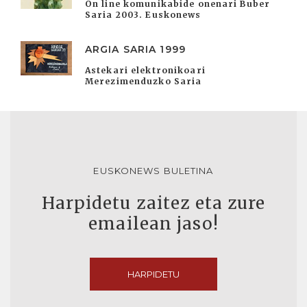
On line komunikabide onenari Buber
Saria 2003. Euskonews
ARGIA SARIA 1999
Astekari elektronikoari
Merezimenduzko Saria
EUSKONEWS BULETINA
Harpidetu zaitez eta zure
emailean jaso!
HARPIDETU