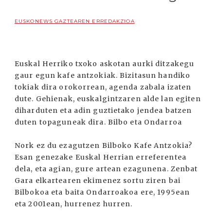
EUSKONEWS GAZTEAREN ERREDAKZIOA
Euskal Herriko txoko askotan aurki ditzakegu
gaur egun kafe antzokiak. Bizitasun handiko
tokiak dira orokorrean, agenda zabala izaten
dute. Gehienak, euskalgintzaren alde lan egiten
diharduten eta adin guztietako jendea batzen
duten topaguneak dira. Bilbo eta Ondarroa
Nork ez du ezagutzen Bilboko Kafe Antzokia?
Esan genezake Euskal Herrian erreferentea
dela, eta agian, gure artean ezagunena. Zenbat
Gara elkartearen ekimenez sortu ziren bai
Bilbokoa eta baita Ondarroakoa ere, 1995ean
eta 2001ean, hurrenez hurren.