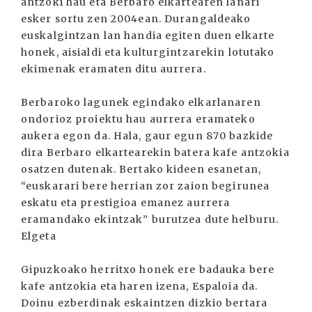
antzoki hau eta Berbaro elkartearen lanari
esker sortu zen 2004ean. Durangaldeako
euskalgintzan lan handia egiten duen elkarte
honek, aisialdi eta kulturgintzarekin lotutako
ekimenak eramaten ditu aurrera.
Berbaroko lagunek egindako elkarlanaren
ondorioz proiektu hau aurrera eramateko
aukera egon da. Hala, gaur egun 870 bazkide
dira Berbaro elkartearekin batera kafe antzokia
osatzen dutenak. Bertako kideen esanetan,
“euskarari bere herrian zor zaion begirunea
eskatu eta prestigioa emanez aurrera
eramandako ekintzak” burutzea dute helburu.
Elgeta
Gipuzkoako herritxo honek ere badauka bere
kafe antzokia eta haren izena, Espaloia da.
Doinu ezberdinak eskaintzen dizkio bertara