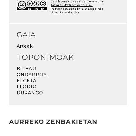
Lan honek
Creative Commons
Aitortu-EzKomertziala-
PartekatuBerdin 3.0 Espainia
lizentzia dauka.
GAIA
Arteak
TOPONIMOAK
BILBAO
ONDARROA
ELGETA
LLODIO
DURANGO
AURREKO ZENBAKIETAN
Irakurri