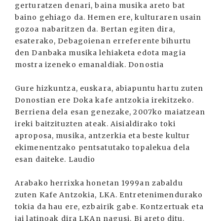
gerturatzen denari, baina musika areto bat
baino gehiago da. Hemen ere, kulturaren usain
gozoa nabaritzen da. Bertan egiten dira,
esaterako, Debagoienan erreferente bihurtu
den Danbaka musika lehiaketa edota magia
mostra izeneko emanaldiak. Donostia
Gure hizkuntza, euskara, abiapuntu hartu zuten
Donostian ere Doka kafe antzokia irekitzeko.
Berriena dela esan genezake, 2007ko maiatzean
ireki baitzituzten ateak. Aisialdirako toki
aproposa, musika, antzerkia eta beste kultur
ekimenentzako pentsatutako topalekua dela
esan daiteke. Laudio
Arabako herrixka honetan 1999an zabaldu
zuten Kafe Antzokia, LKA. Entretenimendurako
tokia da hau ere, ezbairik gabe. Kontzertuak eta
jai latinoak dira LKAn nagusi. Bi areto ditu.