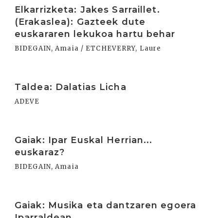
Elkarrizketa: Jakes Sarraillet.
(Erakaslea): Gazteek dute
euskararen lekukoa hartu behar
BIDEGAIN, Amaia / ETCHEVERRY, Laure
Irakurri
Taldea: Dalatias Licha
ADEVE
Irakurri
Gaiak: Ipar Euskal Herrian...
euskaraz?
BIDEGAIN, Amaia
Irakurri
Gaiak: Musika eta dantzaren egoera
Iparraldean