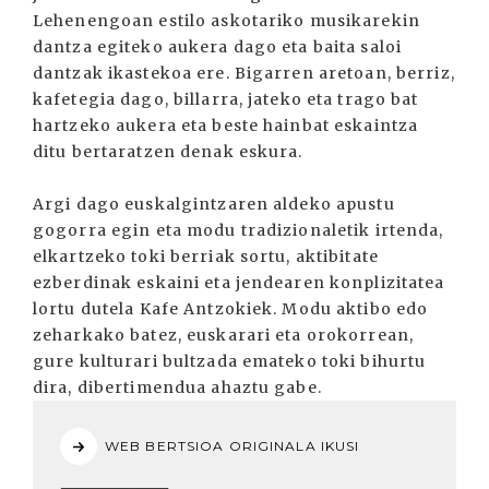
Lehenengoan estilo askotariko musikarekin
dantza egiteko aukera dago eta baita saloi
dantzak ikastekoa ere. Bigarren aretoan, berriz,
kafetegia dago, billarra, jateko eta trago bat
hartzeko aukera eta beste hainbat eskaintza
ditu bertaratzen denak eskura.
Argi dago euskalgintzaren aldeko apustu
gogorra egin eta modu tradizionaletik irtenda,
elkartzeko toki berriak sortu, aktibitate
ezberdinak eskaini eta jendearen konplizitatea
lortu dutela Kafe Antzokiek. Modu aktibo edo
zeharkako batez, euskarari eta orokorrean,
gure kulturari bultzada emateko toki bihurtu
dira, dibertimendua ahaztu gabe.
WEB BERTSIOA ORIGINALA IKUSI