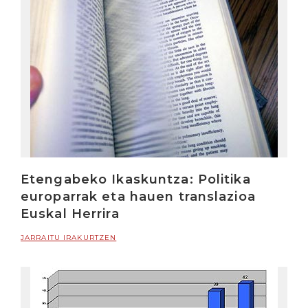
Etengabeko Ikaskuntza: Politika
europarrak eta hauen translazioa
Euskal Herrira
JARRAITU IRAKURTZEN