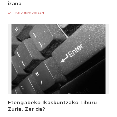
izana
JARRAITU IRAKURTZEN
Etengabeko Ikaskuntzako Liburu
Zuria. Zer da?