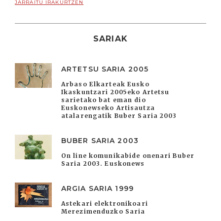
JARRAITU IRAKURTZEN
SARIAK
ARTETSU SARIA 2005
Arbaso Elkarteak Eusko
Ikaskuntzari 2005eko Artetsu
sarietako bat eman dio
Euskonewseko Artisautza
atalarengatik Buber Saria 2003
BUBER SARIA 2003
On line komunikabide onenari Buber
Saria 2003. Euskonews
ARGIA SARIA 1999
Astekari elektronikoari
Merezimenduzko Saria