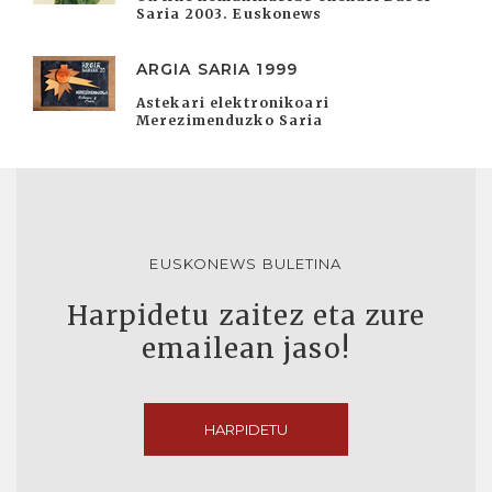
Saria 2003. Euskonews
ARGIA SARIA 1999
Astekari elektronikoari
Merezimenduzko Saria
EUSKONEWS BULETINA
Harpidetu zaitez eta zure
emailean jaso!
HARPIDETU