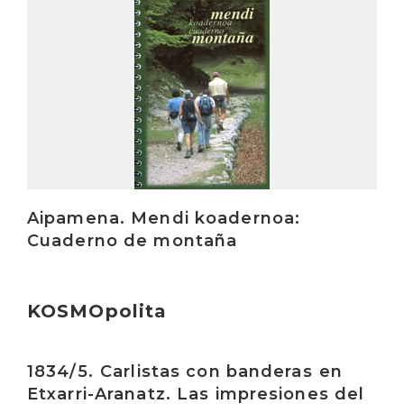
Irakurri
Aipamena. Mendi koadernoa:
Cuaderno de montaña
KOSMOpolita
Irakurri
1834/5. Carlistas con banderas en
Etxarri-Aranatz. Las impresiones del