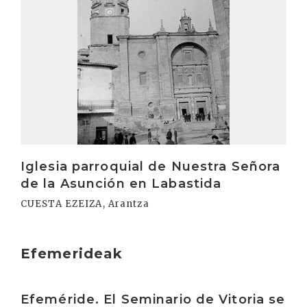
Iglesia parroquial de Nuestra Señora
de la Asunción en Labastida
CUESTA EZEIZA, Arantza
Efemerideak
Irakurri
Efeméride. El Seminario de Vitoria se