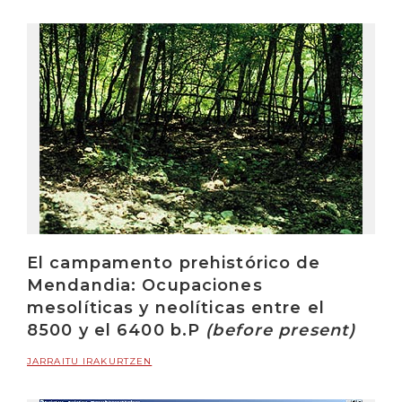
El campamento prehistórico de
Mendandia: Ocupaciones
mesolíticas y neolíticas entre el
8500 y el 6400 b.P
(before present)
JARRAITU IRAKURTZEN