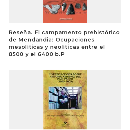
Reseña. El campamento prehistórico
de Mendandia: Ocupaciones
mesolíticas y neolíticas entre el
8500 y el 6400 b.P
Irakurri