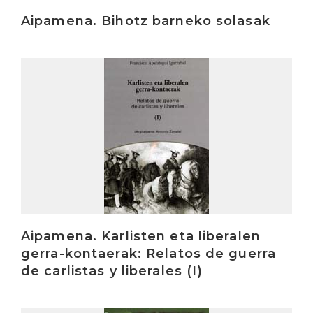
Aipamena. Bihotz barneko solasak
Irakurri
Aipamena. Karlisten eta liberalen
gerra-kontaerak: Relatos de guerra
de carlistas y liberales (I)