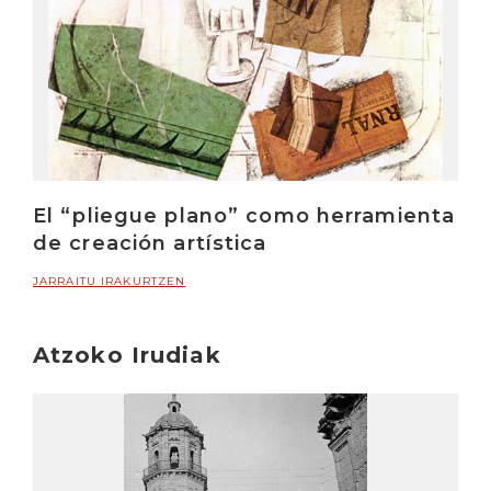
El “pliegue plano” como herramienta
de creación artística
JARRAITU IRAKURTZEN
Atzoko Irudiak
Irakurri