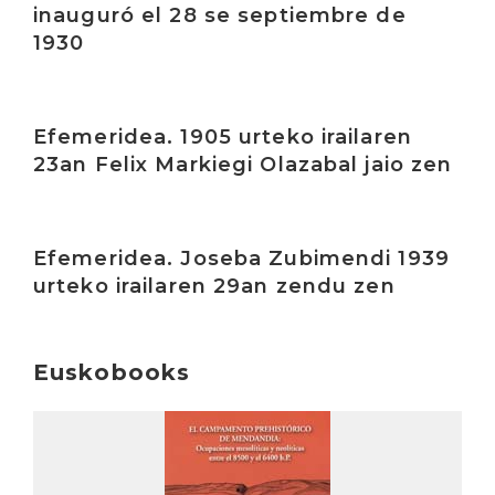
inauguró el 28 se septiembre de
1930
Irakurri
Efemeridea. 1905 urteko irailaren
23an Felix Markiegi Olazabal jaio zen
Irakurri
Efemeridea. Joseba Zubimendi 1939
urteko irailaren 29an zendu zen
Euskobooks
Irakurri