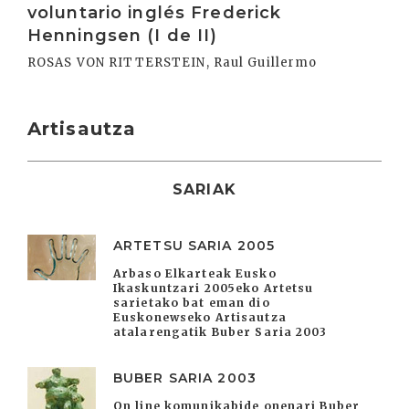
voluntario inglés Frederick
Henningsen (I de II)
ROSAS VON RITTERSTEIN, Raul Guillermo
Artisautza
SARIAK
ARTETSU SARIA 2005
Arbaso Elkarteak Eusko
Ikaskuntzari 2005eko Artetsu
sarietako bat eman dio
Euskonewseko Artisautza
atalarengatik Buber Saria 2003
BUBER SARIA 2003
On line komunikabide onenari Buber