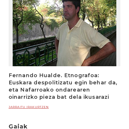
Fernando Hualde. Etnografoa:
Euskara despolitizatu egin behar da,
eta Nafarroako ondarearen
oinarrizko pieza bat dela ikusarazi
JARRAITU IRAKURTZEN
Gaiak