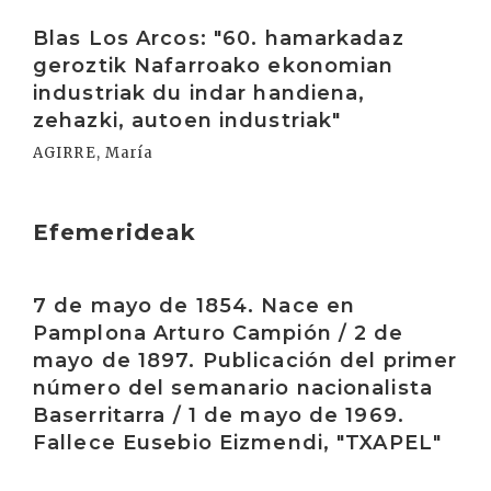
Irakurri
Blas Los Arcos: "60. hamarkadaz
geroztik Nafarroako ekonomian
industriak du indar handiena,
zehazki, autoen industriak"
AGIRRE, María
Efemerideak
Irakurri
7 de mayo de 1854. Nace en
Pamplona Arturo Campión / 2 de
mayo de 1897. Publicación del primer
número del semanario nacionalista
Baserritarra / 1 de mayo de 1969.
Fallece Eusebio Eizmendi, "TXAPEL"