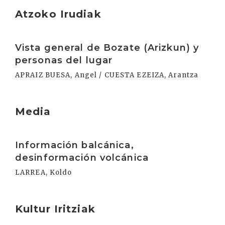
Atzoko Irudiak
Irakurri
Vista general de Bozate (Arizkun) y
personas del lugar
APRAIZ BUESA, Angel / CUESTA EZEIZA, Arantza
Media
Irakurri
Información balcánica,
desinformación volcánica
LARREA, Koldo
Kultur Iritziak