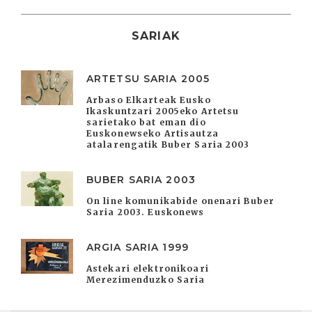
SARIAK
ARTETSU SARIA 2005
Arbaso Elkarteak Eusko
Ikaskuntzari 2005eko Artetsu
sarietako bat eman dio
Euskonewseko Artisautza
atalarengatik Buber Saria 2003
BUBER SARIA 2003
On line komunikabide onenari Buber
Saria 2003. Euskonews
ARGIA SARIA 1999
Astekari elektronikoari
Merezimenduzko Saria