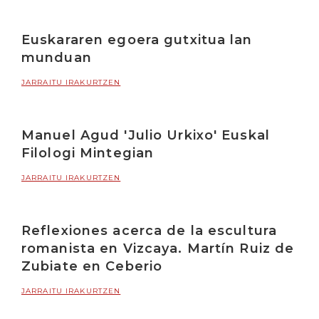
Euskararen egoera gutxitua lan
munduan
JARRAITU IRAKURTZEN
Manuel Agud 'Julio Urkixo' Euskal
Filologi Mintegian
JARRAITU IRAKURTZEN
Reflexiones acerca de la escultura
romanista en Vizcaya. Martín Ruiz de
Zubiate en Ceberio
JARRAITU IRAKURTZEN