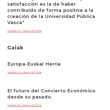
satisfacción es la de haber
contribuido de forma positiva a la
creación de la Universidad Pública
Vasca"
JARRAITU IRAKURTZEN
Gaiak
Europa-Euskal Herria
JARRAITU IRAKURTZEN
El futuro del Concierto Económico
desde su pasado
JARRAITU IRAKURTZEN