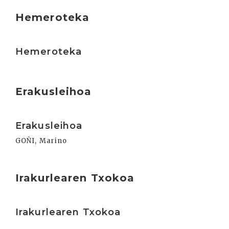
Hemeroteka
Irakurri
Hemeroteka
Erakusleihoa
Irakurri
Erakusleihoa
GOÑI, Marino
Irakurlearen Txokoa
Irakurri
Irakurlearen Txokoa