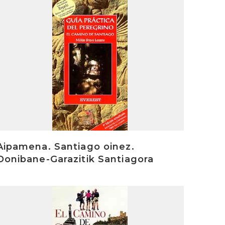
rakurri
Aipamena. Santiago oinez.
Donibane-Garazitik Santiagora
rakurri