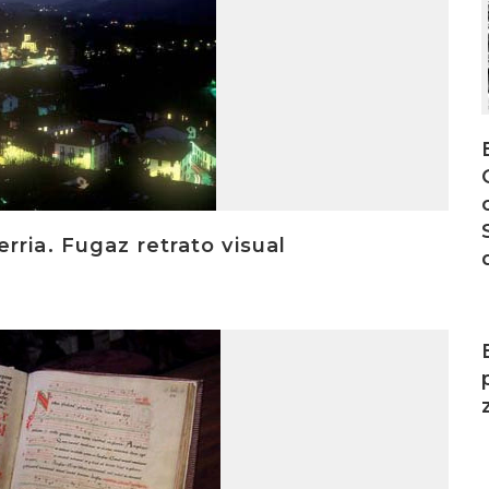
rria. Fugaz retrato visual
I
I