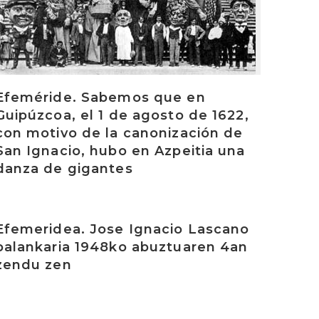
Efeméride. Sabemos que en
Guipúzcoa, el 1 de agosto de 1622,
con motivo de la canonización de
San Ignacio, hubo en Azpeitia una
danza de gigantes
rakurri
Efemeridea. Jose Ignacio Lascano
palankaria 1948ko abuztuaren 4an
zendu zen
rakurri