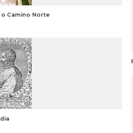
a o Camino Norte
I
udia