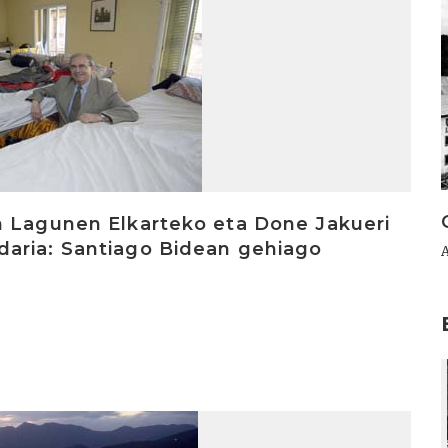
n Lagunen Elkarteko eta Done Jakueri
daria: Santiago Bidean gehiago
o
I