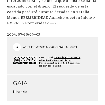
toreras lloraban y se decía que un listo se había
escapado con el dinero. El recuerdo de esta
corrida perduró durante décadas en Tafalla.
Menua EFEMERIDEAK Aurreko Aleetan Inicio >
EM 265 > Efemerideak -->
2004/07-30/09-03
WEB BERTSIOA ORIGINALA IKUSI
Lan honek
Creative Commons
Aitortu-EzKomertziala-
PartekatuBerdin 3.0 Espainia
lizentzia dauka.
GAIA
Historia