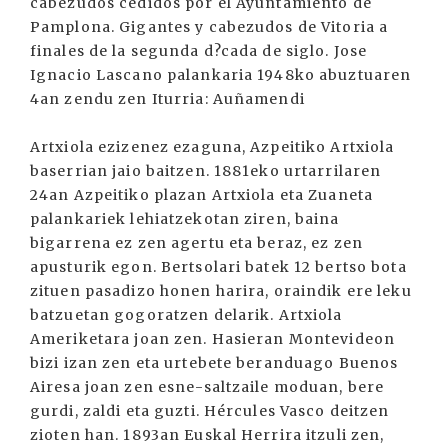
cabezudos cedidos por el Ayuntamiento de
Pamplona. Gigantes y cabezudos de Vitoria a
finales de la segunda d?cada de siglo. Jose
Ignacio Lascano palankaria 1948ko abuztuaren
4an zendu zen Iturria: Auñamendi
Artxiola ezizenez ezaguna, Azpeitiko Artxiola
baserrian jaio baitzen. 1881eko urtarrilaren
24an Azpeitiko plazan Artxiola eta Zuaneta
palankariek lehiatzekotan ziren, baina
bigarrena ez zen agertu eta beraz, ez zen
apusturik egon. Bertsolari batek 12 bertso bota
zituen pasadizo honen harira, oraindik ere leku
batzuetan gogoratzen delarik. Artxiola
Ameriketara joan zen. Hasieran Montevideon
bizi izan zen eta urtebete beranduago Buenos
Airesa joan zen esne-saltzaile moduan, bere
gurdi, zaldi eta guzti. Hércules Vasco deitzen
zioten han. 1893an Euskal Herrira itzuli zen,