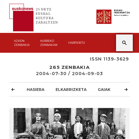
25 URTE
EUSKO
IKASKUNTZA
EUSKAL
Asmoz ta jakitez
KULTURA
ZABALTZEN
AZKEN
AURREKO
HARPIDETU
ZENBAKIA
ZENBAKIAK
ISSN 1139-3629
265 ZENBAKIA
2004-07-30 / 2004-09-03
HASIERA
ELKARRIZKETA
GAIAK
ATZOKO