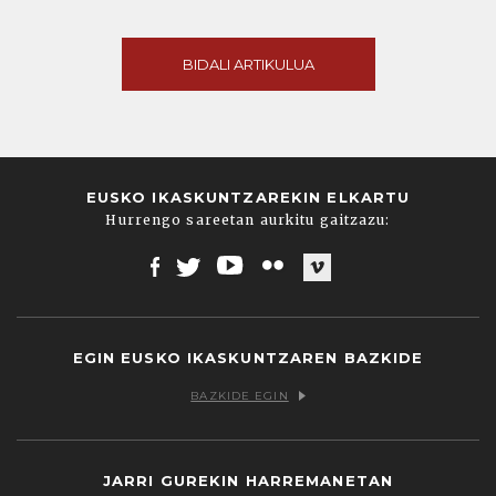
BIDALI ARTIKULUA
EUSKO IKASKUNTZAREKIN ELKARTU
Hurrengo sareetan aurkitu gaitzazu:
Facebook
Twitter
Youtube
Flickr
Vimeo
EGIN EUSKO IKASKUNTZAREN BAZKIDE
BAZKIDE EGIN
JARRI GUREKIN HARREMANETAN