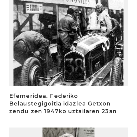
Irakurri
Efemeridea. Federiko
Belaustegigoitia idazlea Getxon
zendu zen 1947ko uztailaren 23an
Irakurri