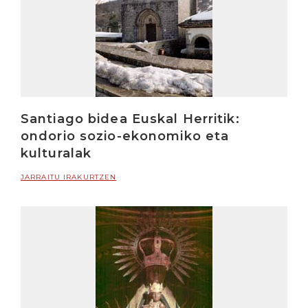
Santiago bidea Euskal Herritik:
ondorio sozio-ekonomiko eta
kulturalak
JARRAITU IRAKURTZEN