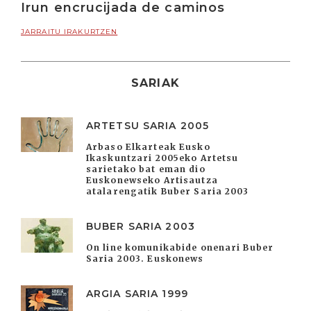
Irun encrucijada de caminos
JARRAITU IRAKURTZEN
SARIAK
ARTETSU SARIA 2005
Arbaso Elkarteak Eusko
Ikaskuntzari 2005eko Artetsu
sarietako bat eman dio
Euskonewseko Artisautza
atalarengatik Buber Saria 2003
BUBER SARIA 2003
On line komunikabide onenari Buber
Saria 2003. Euskonews
ARGIA SARIA 1999