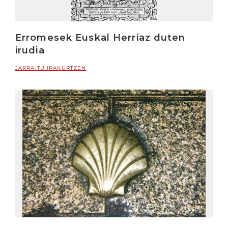
Erromesek Euskal Herriaz duten
irudia
JARRAITU IRAKURTZEN