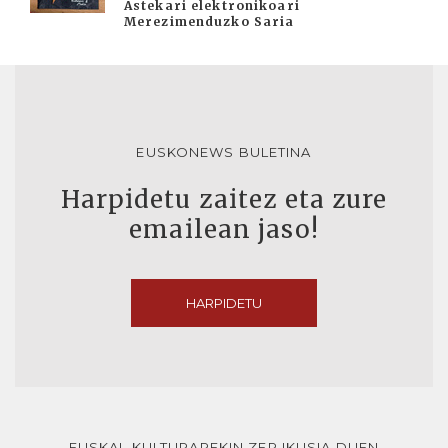
Astekari elektronikoari
Merezimenduzko Saria
EUSKONEWS BULETINA
Harpidetu zaitez eta zure
emailean jaso!
HARPIDETU
EUSKAL KULTURAREKIN ZER IKUSIA DUEN