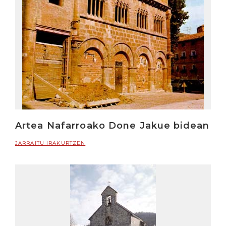
Artea Nafarroako Done Jakue bidean
JARRAITU IRAKURTZEN