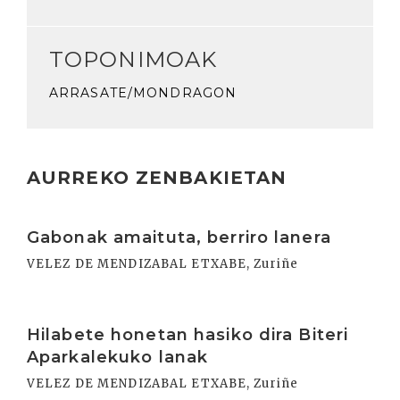
TOPONIMOAK
ARRASATE/MONDRAGON
AURREKO ZENBAKIETAN
Irakurri
Gabonak amaituta, berriro lanera
VELEZ DE MENDIZABAL ETXABE, Zuriñe
Irakurri
Hilabete honetan hasiko dira Biteri
Aparkalekuko lanak
VELEZ DE MENDIZABAL ETXABE, Zuriñe