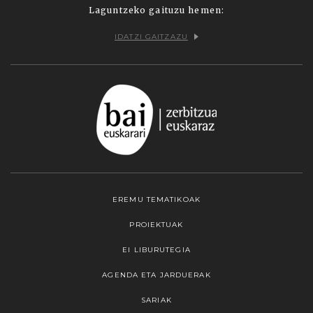
Laguntzeko gaituzu hemen:
IDATZI GAITZAZU
EREMU TEMATIKOAK
PROIEKTUAK
EI LIBURUTEGIA
AGENDA ETA JARDUERAK
SARIAK