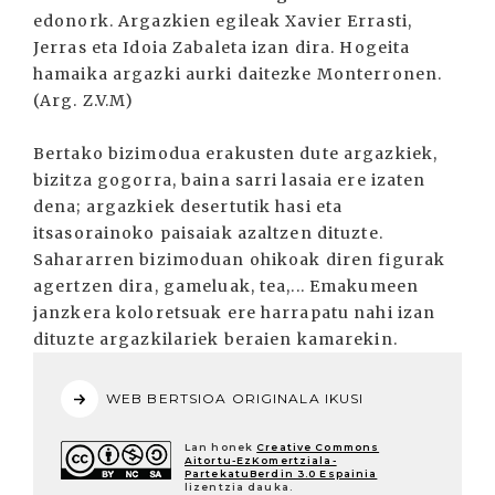
edonork. Argazkien egileak Xavier Errasti,
Jerras eta Idoia Zabaleta izan dira. Hogeita
hamaika argazki aurki daitezke Monterronen.
(Arg. Z.V.M)
Bertako bizimodua erakusten dute argazkiek,
bizitza gogorra, baina sarri lasaia ere izaten
dena; argazkiek desertutik hasi eta
itsasorainoko paisaiak azaltzen dituzte.
Sahararren bizimoduan ohikoak diren figurak
agertzen dira, gameluak, tea,... Emakumeen
janzkera koloretsuak ere harrapatu nahi izan
dituzte argazkilariek beraien kamarekin.
WEB BERTSIOA ORIGINALA IKUSI
Lan honek
Creative Commons
Aitortu-EzKomertziala-
PartekatuBerdin 3.0 Espainia
lizentzia dauka.