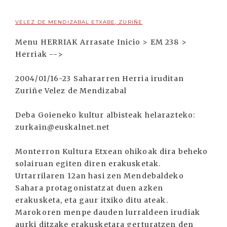
VELEZ DE MENDIZABAL ETXABE, ZURIÑE
Menu HERRIAK Arrasate Inicio > EM 238 >
Herriak -->
2004/01/16-23 Sahararren Herria iruditan
Zuriñe Velez de Mendizabal
Deba Goieneko kultur albisteak helarazteko:
zurkain@euskalnet.net
Monterron Kultura Etxean ohikoak dira beheko
solairuan egiten diren erakusketak.
Urtarrilaren 12an hasi zen Mendebaldeko
Sahara protagonistatzat duen azken
erakusketa, eta gaur itxiko ditu ateak.
Marokoren menpe dauden lurraldeen irudiak
aurki ditzake erakusketara gerturatzen den