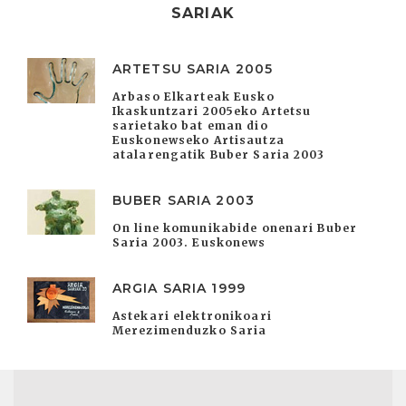
SARIAK
ARTETSU SARIA 2005
Arbaso Elkarteak Eusko
Ikaskuntzari 2005eko Artetsu
sarietako bat eman dio
Euskonewseko Artisautza
atalarengatik Buber Saria 2003
BUBER SARIA 2003
On line komunikabide onenari Buber
Saria 2003. Euskonews
ARGIA SARIA 1999
Astekari elektronikoari
Merezimenduzko Saria