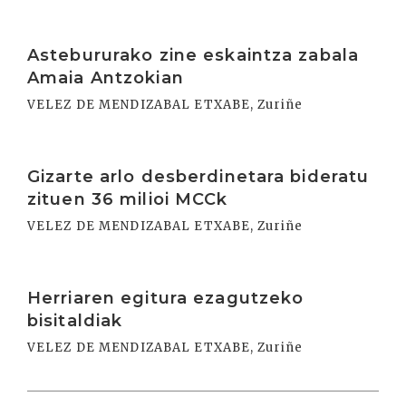
Irakurri
Astebururako zine eskaintza zabala
Amaia Antzokian
VELEZ DE MENDIZABAL ETXABE, Zuriñe
Irakurri
Gizarte arlo desberdinetara bideratu
zituen 36 milioi MCCk
VELEZ DE MENDIZABAL ETXABE, Zuriñe
Irakurri
Herriaren egitura ezagutzeko
bisitaldiak
VELEZ DE MENDIZABAL ETXABE, Zuriñe