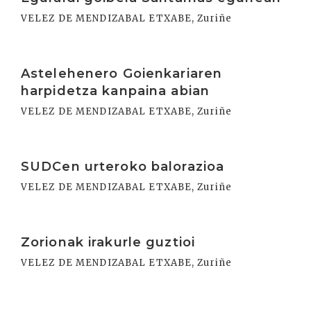
VELEZ DE MENDIZABAL ETXABE, Zuriñe
Irakurri
Astelehenero Goienkariaren
harpidetza kanpaina abian
VELEZ DE MENDIZABAL ETXABE, Zuriñe
Irakurri
SUDCen urteroko balorazioa
VELEZ DE MENDIZABAL ETXABE, Zuriñe
Irakurri
Zorionak irakurle guztioi
VELEZ DE MENDIZABAL ETXABE, Zuriñe
Irakurri