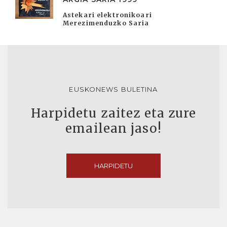
Astekari elektronikoari
Merezimenduzko Saria
EUSKONEWS BULETINA
Harpidetu zaitez eta zure
emailean jaso!
HARPIDETU