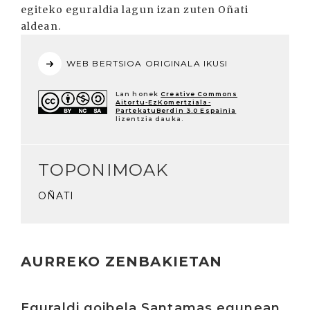
egiteko eguraldia lagun izan zuten Oñati
aldean.
WEB BERTSIOA ORIGINALA IKUSI
Lan honek
Creative Commons
Aitortu-EzKomertziala-
PartekatuBerdin 3.0 Espainia
lizentzia dauka.
TOPONIMOAK
OÑATI
AURREKO ZENBAKIETAN
Irakurri
Eguraldi goibela Santamas egunean