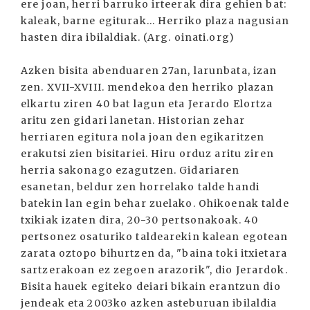
ere joan, herri barruko irteerak dira gehien bat:
kaleak, barne egiturak... Herriko plaza nagusian
hasten dira ibilaldiak. (Arg. oinati.org)
Azken bisita abenduaren 27an, larunbata, izan
zen. XVII-XVIII. mendekoa den herriko plazan
elkartu ziren 40 bat lagun eta Jerardo Elortza
aritu zen gidari lanetan. Historian zehar
herriaren egitura nola joan den egikaritzen
erakutsi zien bisitariei. Hiru orduz aritu ziren
herria sakonago ezagutzen. Gidariaren
esanetan, beldur zen horrelako talde handi
batekin lan egin behar zuelako. Ohikoenak talde
txikiak izaten dira, 20-30 pertsonakoak. 40
pertsonez osaturiko taldearekin kalean egotean
zarata oztopo bihurtzen da, "baina toki itxietara
sartzerakoan ez zegoen arazorik", dio Jerardok.
Bisita hauek egiteko deiari bikain erantzun dio
jendeak eta 2003ko azken asteburuan ibilaldia