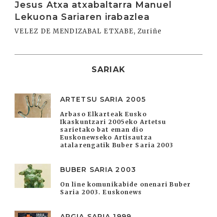
Jesus Atxa atxabaltarra Manuel
Lekuona Sariaren irabazlea
VELEZ DE MENDIZABAL ETXABE, Zuriñe
SARIAK
ARTETSU SARIA 2005
Arbaso Elkarteak Eusko
Ikaskuntzari 2005eko Artetsu
sarietako bat eman dio
Euskonewseko Artisautza
atalarengatik Buber Saria 2003
BUBER SARIA 2003
On line komunikabide onenari Buber
Saria 2003. Euskonews
ARGIA SARIA 1999