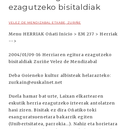
ezagutzeko bisitaldiak
VELEZ DE MENDIZABAL ETXABE, ZURIÑE
Menu HERRIAK Oñati Inicio > EM 237 > Herriak
-->
2004/01/09-16 Herriaren egitura ezagutzeko
bisitaldiak Zuriñe Velez de Mendizabal
Deba Goieneko kultur albisteak helarazteko:
zurkain@euskalnet.net
Duela hamar bat urte, Laixan elkartearen
eskutik herria ezagutzeko irteerak antolatzen
hasi ziren. Bisitak ez dira Oñatiko toki
esanguratsuenetara bakarrik egiten
(Unibertsitatea, parrokia...). Nahiz eta horietara