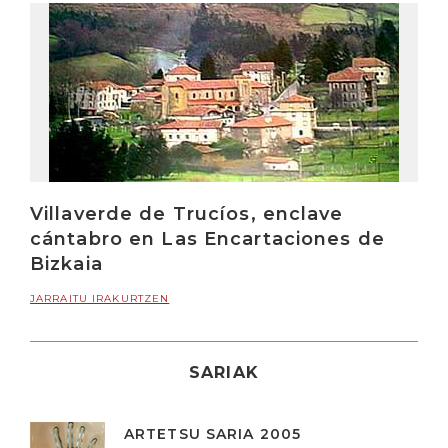
Villaverde de Trucíos, enclave
cántabro en Las Encartaciones de
Bizkaia
JARRAITU IRAKURTZEN
SARIAK
ARTETSU SARIA 2005