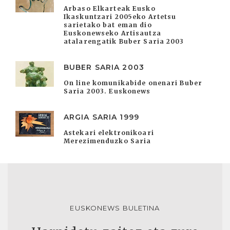
Arbaso Elkarteak Eusko
Ikaskuntzari 2005eko Artetsu
sarietako bat eman dio
Euskonewseko Artisautza
atalarengatik Buber Saria 2003
BUBER SARIA 2003
On line komunikabide onenari Buber
Saria 2003. Euskonews
ARGIA SARIA 1999
Astekari elektronikoari
Merezimenduzko Saria
EUSKONEWS BULETINA