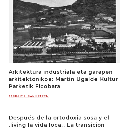
Arkitektura industriala eta garapen
arkitektonikoa: Martin Ugalde Kultur
Parketik Ficobara
JARRAITU IRAKURTZEN
Después de la ortodoxia sosa y el
.living la vida loca.. La transición