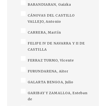
BARANDIARAN, Gaizka
CÁNOVAS DEL CASTILLO
VALLEJO, Antonio
CARRERA, Martín
FELIPE IV DE NAVARRA Y II DE
CASTILLA
FERRAZ TURMO, Vicente
FURUNDARENA, Aitor
GALARTA BENGOA, Julio
GARIBAY Y ZAMALLOA, Esteban
de