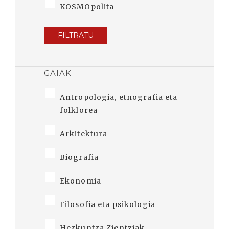
KOSMOpolita
FILTRATU
GAIAK
Antropologia, etnografia eta
folklorea
Arkitektura
Biografia
Ekonomia
Filosofia eta psikologia
Hezkuntza Zientziak