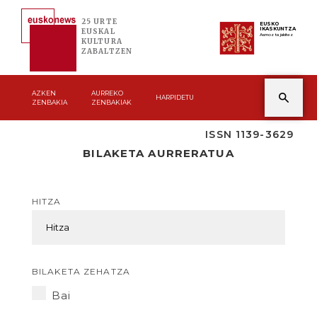
25 URTE
EUSKO
IKASKUNTZA
EUSKAL
Asmoz ta jakitez
KULTURA
ZABALTZEN
AZKEN
AURREKO
HARPIDETU
ZENBAKIA
ZENBAKIAK
ISSN 1139-3629
BILAKETA AURRERATUA
HITZA
BILAKETA ZEHATZA
Bai