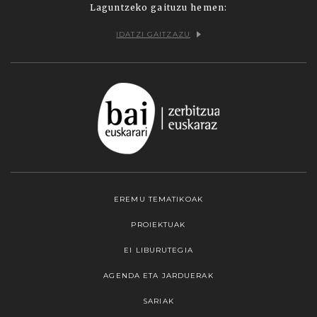
Laguntzeko gaituzu hemen:
IDATZI GAITZAZU
EREMU TEMATIKOAK
PROIEKTUAK
EI LIBURUTEGIA
AGENDA ETA JARDUERAK
SARIAK