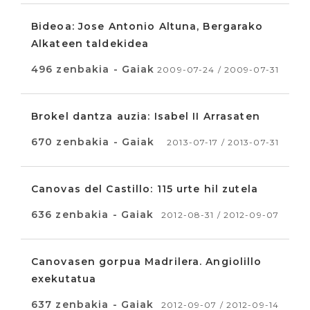
Bideoa: Jose Antonio Altuna, Bergarako
Alkateen taldekidea
496 zenbakia - Gaiak
2009-07-24 / 2009-07-31
Brokel dantza auzia: Isabel II Arrasaten
670 zenbakia - Gaiak
2013-07-17 / 2013-07-31
Canovas del Castillo: 115 urte hil zutela
636 zenbakia - Gaiak
2012-08-31 / 2012-09-07
Canovasen gorpua Madrilera. Angiolillo
exekutatua
637 zenbakia - Gaiak
2012-09-07 / 2012-09-14