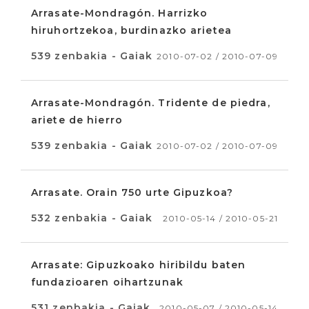
Arrasate-Mondragón. Harrizko
hiruhortzekoa, burdinazko arietea
539 zenbakia - Gaiak
2010-07-02 / 2010-07-09
Arrasate-Mondragón. Tridente de piedra,
ariete de hierro
539 zenbakia - Gaiak
2010-07-02 / 2010-07-09
Arrasate. Orain 750 urte Gipuzkoa?
532 zenbakia - Gaiak
2010-05-14 / 2010-05-21
Arrasate: Gipuzkoako hiribildu baten
fundazioaren oihartzunak
531 zenbakia - Gaiak
2010-05-07 / 2010-05-14