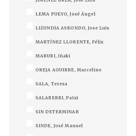
JIMÉNEZ BREA, José Luis
LEMA PUEYO, José Ángel
LIZUNDIA ASKONDO, Jose Luis
MARTÍNEZ LLORENTE, Félix
MARURI, Iñaki
OREJA AGUIRRE, Marcelino
SALA, Teresa
SALABERRI, Patxi
SIN DETERMINAR
SINDE, José Manuel