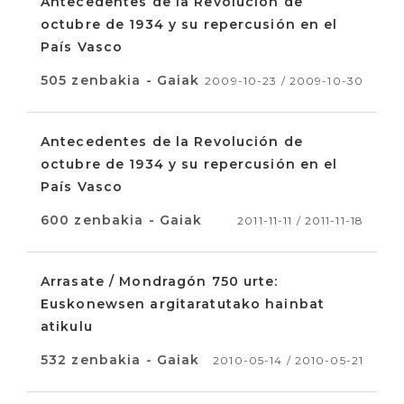
Antecedentes de la Revolución de
octubre de 1934 y su repercusión en el
País Vasco
505 zenbakia - Gaiak
2009-10-23 / 2009-10-30
Antecedentes de la Revolución de
octubre de 1934 y su repercusión en el
País Vasco
600 zenbakia - Gaiak
2011-11-11 / 2011-11-18
Arrasate / Mondragón 750 urte:
Euskonewsen argitaratutako hainbat
atikulu
532 zenbakia - Gaiak
2010-05-14 / 2010-05-21