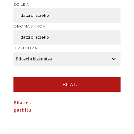
EGILEA
ONOMASTIKOA
HIZKUNTZA
BILATU
Bilaketa
garbitu