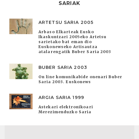
SARIAK
ARTETSU SARIA 2005
Arbaso Elkarteak Eusko
Ikaskuntzari 2005eko Artetsu
sarietako bat eman dio
Euskonewseko Artisautza
atalarengatik Buber Saria 2003
BUBER SARIA 2003
On line komunikabide onenari Buber
Saria 2003. Euskonews
ARGIA SARIA 1999
Astekari elektronikoari
Merezimenduzko Saria