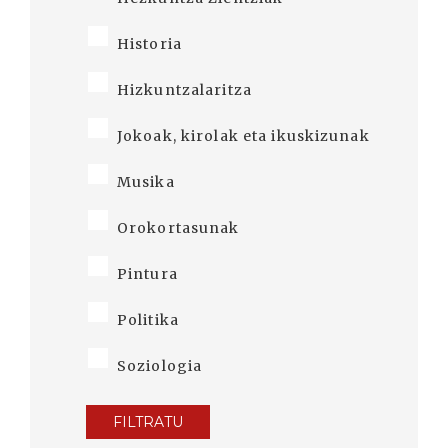
Historia
Hizkuntzalaritza
Jokoak, kirolak eta ikuskizunak
Musika
Orokortasunak
Pintura
Politika
Soziologia
FILTRATU