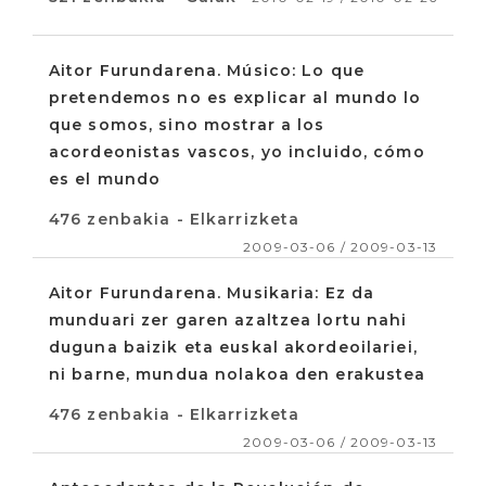
Aitor Furundarena. Músico: Lo que
pretendemos no es explicar al mundo lo
que somos, sino mostrar a los
acordeonistas vascos, yo incluido, cómo
es el mundo
476 zenbakia - Elkarrizketa
2009-03-06 / 2009-03-13
Aitor Furundarena. Musikaria: Ez da
munduari zer garen azaltzea lortu nahi
duguna baizik eta euskal akordeoilariei,
ni barne, mundua nolakoa den erakustea
476 zenbakia - Elkarrizketa
2009-03-06 / 2009-03-13