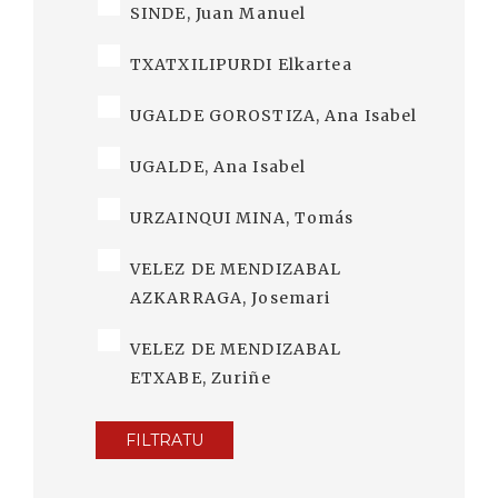
SINDE, Juan Manuel
TXATXILIPURDI Elkartea
UGALDE GOROSTIZA, Ana Isabel
UGALDE, Ana Isabel
URZAINQUI MINA, Tomás
VELEZ DE MENDIZABAL
AZKARRAGA, Josemari
VELEZ DE MENDIZABAL
ETXABE, Zuriñe
FILTRATU