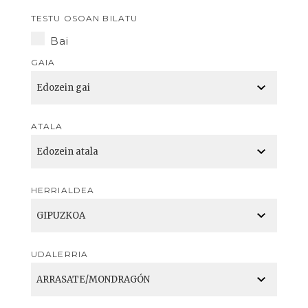
TESTU OSOAN BILATU
Bai
GAIA
ATALA
HERRIALDEA
UDALERRIA