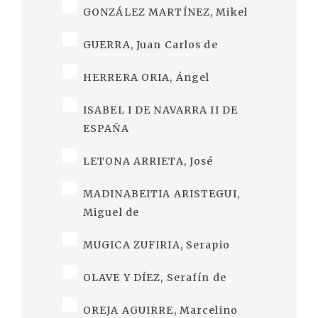
GONZÁLEZ MARTÍNEZ, Mikel
GUERRA, Juan Carlos de
HERRERA ORIA, Ángel
ISABEL I DE NAVARRA II DE
ESPAÑA
LETONA ARRIETA, José
MADINABEITIA ARISTEGUI,
Miguel de
MUGICA ZUFIRIA, Serapio
OLAVE Y DÍEZ, Serafín de
OREJA AGUIRRE, Marcelino