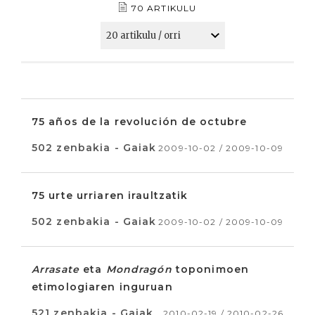
70 ARTIKULU
75 años de la revolución de octubre
502 zenbakia - Gaiak
2009-10-02 / 2009-10-09
75 urte urriaren iraultzatik
502 zenbakia - Gaiak
2009-10-02 / 2009-10-09
Arrasate
eta
Mondragón
toponimoen
etimologiaren inguruan
521 zenbakia - Gaiak
2010-02-19 / 2010-02-26