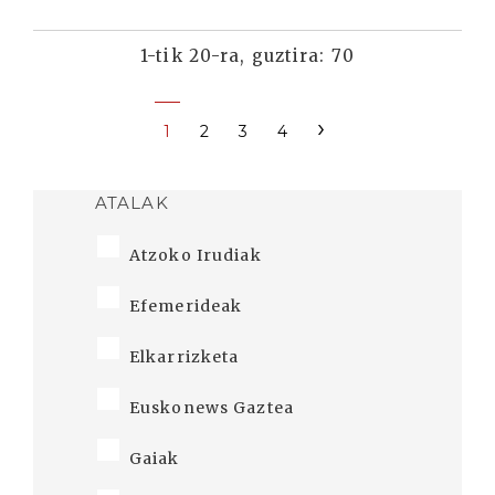
1-tik 20-ra, guztira: 70
›
1
2
3
4
ATALAK
Atzoko Irudiak
Efemerideak
Elkarrizketa
Euskonews Gaztea
Gaiak