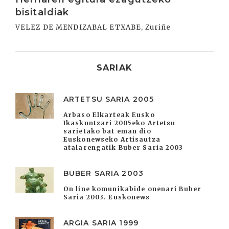
bisitaldiak
VELEZ DE MENDIZABAL ETXABE, Zuriñe
SARIAK
ARTETSU SARIA 2005
Arbaso Elkarteak Eusko
Ikaskuntzari 2005eko Artetsu
sarietako bat eman dio
Euskonewseko Artisautza
atalarengatik Buber Saria 2003
BUBER SARIA 2003
On line komunikabide onenari Buber
Saria 2003. Euskonews
ARGIA SARIA 1999