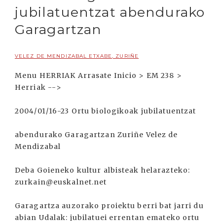
jubilatuentzat abendurako
Garagartzan
VELEZ DE MENDIZABAL ETXABE, ZURIÑE
Menu HERRIAK Arrasate Inicio > EM 238 >
Herriak -->
2004/01/16-23 Ortu biologikoak jubilatuentzat
abendurako Garagartzan Zuriñe Velez de
Mendizabal
Deba Goieneko kultur albisteak helarazteko:
zurkain@euskalnet.net
Garagartza auzorako proiektu berri bat jarri du
abian Udalak: jubilatuei errentan emateko ortu