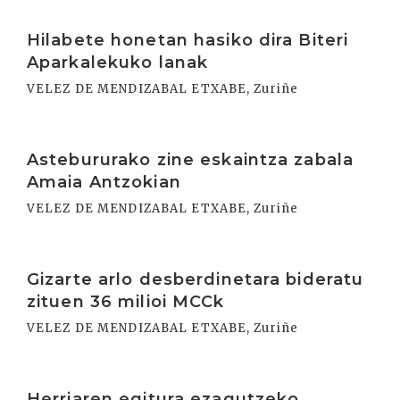
Irakurri
Hilabete honetan hasiko dira Biteri
Aparkalekuko lanak
VELEZ DE MENDIZABAL ETXABE, Zuriñe
Irakurri
Astebururako zine eskaintza zabala
Amaia Antzokian
VELEZ DE MENDIZABAL ETXABE, Zuriñe
Irakurri
Gizarte arlo desberdinetara bideratu
zituen 36 milioi MCCk
VELEZ DE MENDIZABAL ETXABE, Zuriñe
Irakurri
Herriaren egitura ezagutzeko