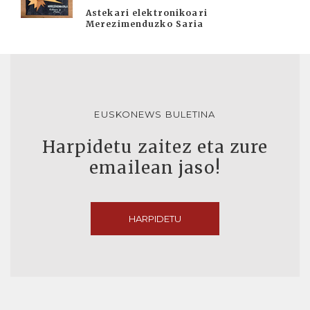
Astekari elektronikoari
Merezimenduzko Saria
EUSKONEWS BULETINA
Harpidetu zaitez eta zure
emailean jaso!
HARPIDETU