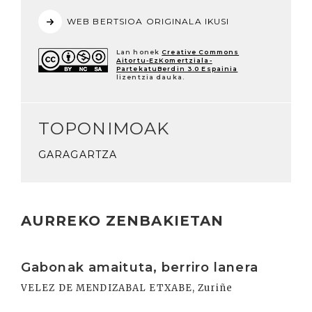
WEB BERTSIOA ORIGINALA IKUSI
Lan honek
Creative Commons
Aitortu-EzKomertziala-
PartekatuBerdin 3.0 Espainia
lizentzia dauka.
TOPONIMOAK
GARAGARTZA
AURREKO ZENBAKIETAN
Irakurri
Gabonak amaituta, berriro lanera
VELEZ DE MENDIZABAL ETXABE, Zuriñe