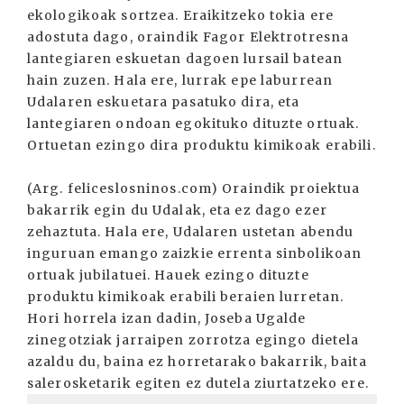
ekologikoak sortzea. Eraikitzeko tokia ere
adostuta dago, oraindik Fagor Elektrotresna
lantegiaren eskuetan dagoen lursail batean
hain zuzen. Hala ere, lurrak epe laburrean
Udalaren eskuetara pasatuko dira, eta
lantegiaren ondoan egokituko dituzte ortuak.
Ortuetan ezingo dira produktu kimikoak erabili.
(Arg. feliceslosninos.com) Oraindik proiektua
bakarrik egin du Udalak, eta ez dago ezer
zehaztuta. Hala ere, Udalaren ustetan abendu
inguruan emango zaizkie errenta sinbolikoan
ortuak jubilatuei. Hauek ezingo dituzte
produktu kimikoak erabili beraien lurretan.
Hori horrela izan dadin, Joseba Ugalde
zinegotziak jarraipen zorrotza egingo dietela
azaldu du, baina ez horretarako bakarrik, baita
salerosketarik egiten ez dutela ziurtatzeko ere.