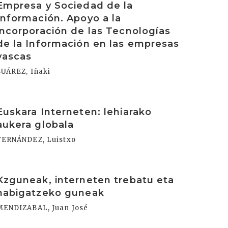
Empresa y Sociedad de la
Información. Apoyo a la
incorporación de las Tecnologías
de la Información en las empresas
vascas
SUÁREZ, Iñaki
rakurri
Euskara Interneten: lehiarako
aukera globala
FERNÁNDEZ, Luistxo
rakurri
Kzguneak, interneten trebatu eta
nabigatzeko guneak
MENDIZABAL, Juan José