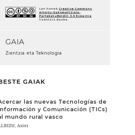
Lan honek
Creative Commons
Aitortu-EzKomertziala-
PartekatuBerdin 3.0 Espainia
lizentzia dauka.
GAIA
Zientzia eta Teknologia
BESTE GAIAK
rakurri
Acercar las nuevas Tecnologías de
Información y Comunicación (TICs)
al mundo rural vasco
ALBIZU, Asier