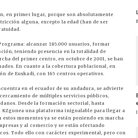
I
an, en primer lugar, porque son absolutamente
stricción alguna, excepto la edad (han de ser
ratuidad.
I
 Programa: alcanzar 185.000 usuarios, formar
ación, teniendo presencia en la totalidad de
rcha del primer centro, en octubre de 2001, se han
mados. En cuanto a la cobertura poblacional, en
ón de Euskadi, con 165 centros operativos.
cuentra en el ecuador de su andadura, se advierte
 acercamiento de múltiples servicios públicos,
danos. Desde la formación sectorial, hasta
n KZgunea una plataforma inigualable para llegar a
En estos momentos ya se están poniendo en marcha
presas y al comercio y se están ofertando
I
icos. Todo ello con carácter experimental, pero con