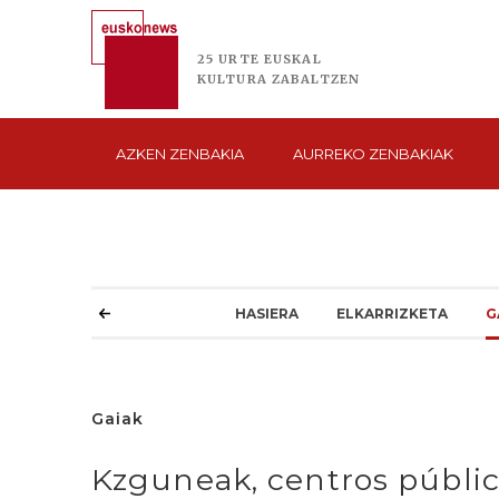
25 URTE
EUSKAL
KULTURA
ZABALTZEN
AZKEN
ZENBAKIA
AURREKO
ZENBAKIAK
HASIERA
ELKARRIZKETA
G
Gaiak
Kzguneak, centros públic