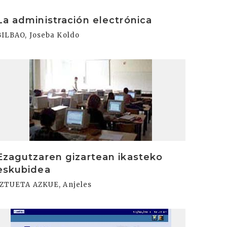
rakurri
La administración electrónica
BILBAO, Joseba Koldo
rakurri
Ezagutzaren gizartean ikasteko
eskubidea
IZTUETA AZKUE, Anjeles
rakurri