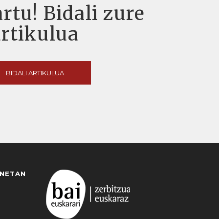
rtu! Bidali zure
artikulua
BIDALI ARTIKULUA
ANETAN