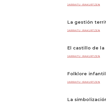
JARRAITU IRAKURTZEN
La gestión territ
JARRAITU IRAKURTZEN
El castillo de l
JARRAITU IRAKURTZEN
Folklore infanti
JARRAITU IRAKURTZEN
La simbolizació