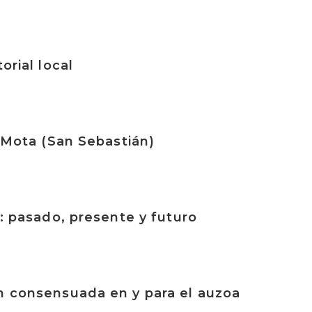
orial local
a Mota (San Sebastián)
l: pasado, presente y futuro
n consensuada en y para el auzoa