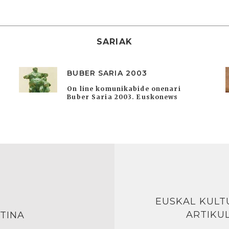
SARIAK
BUBER SARIA 2003
On line komunikabide onenari
Buber Saria 2003. Euskonews
EUSKAL KULT
ARTIKU
TINA