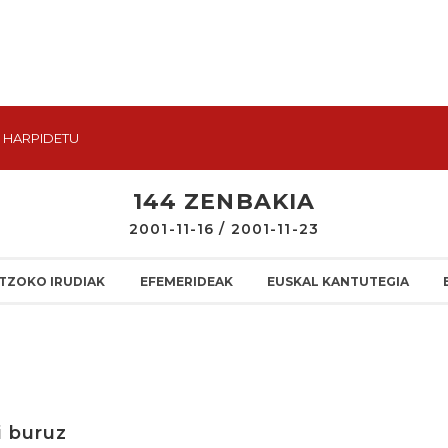
HARPIDETU
144 ZENBAKIA
2001-11-16 / 2001-11-23
TZOKO IRUDIAK
EFEMERIDEAK
EUSKAL KANTUTEGIA
i buruz