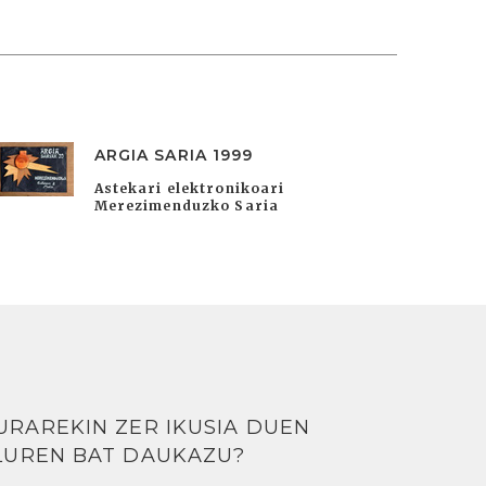
ARGIA SARIA 1999
Astekari elektronikoari
Merezimenduzko Saria
URAREKIN ZER IKUSIA DUEN
LUREN BAT DAUKAZU?