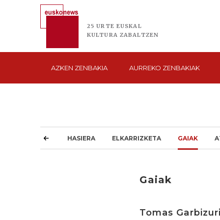
25 URTE
EUSKAL
KULTURA
ZABALTZEN
AZKEN
ZENBAKIA
AURREKO
ZENBAKIAK
HASIERA
ELKARRIZKETA
GAIAK
A
Gaiak
Tomas Garbizur