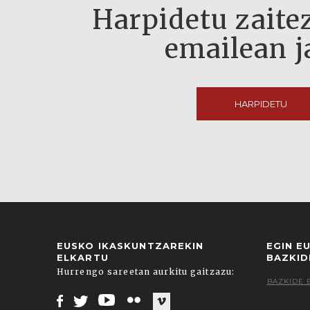
Harpidetu zaitez
emailean j
HARPIDETU
EUSKO IKASKUNTZAREKIN
EGIN E
ELKARTU
BAZKID
Hurrengo sareetan aurkitu gaitzazu:
BAZKIDE 