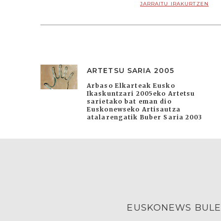
JARRAITU IRAKURTZEN
ARTETSU SARIA 2005
Arbaso Elkarteak Eusko
Ikaskuntzari 2005eko Artetsu
sarietako bat eman dio
Euskonewseko Artisautza
atalarengatik Buber Saria 2003
EUSKONEWS BULE