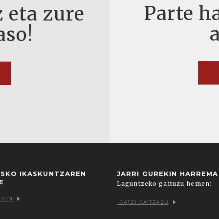
Parte ha
 eta zure
aso!
USKO IKASKUNTZAREN
JARRI GUREKIN HARREM
E
Laguntzeko gaituzu hemen:
EGIN
IDATZI GAITZAZU