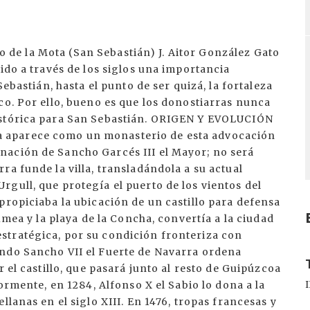
llo de la Mota (San Sebastián) J. Aitor González Gato
ido a través de los siglos una importancia
Sebastián, hasta el punto de ser quizá, la fortaleza
co. Por ello, bueno es que los donostiarras nunca
istórica para San Sebastián. ORIGEN Y EVOLUCIÓN
 aparece como un monasterio de esta advocación
nación de Sancho Garcés III el Mayor; no será
ra funde la villa, transladándola a su actual
gull, que protegía el puerto de los vientos del
propiciaba la ubicación de un castillo para defensa
umea y la playa de la Concha, convertía a la ciudad
stratégica, por su condición fronteriza con
I
ndo Sancho VII el Fuerte de Navarra ordena
r el castillo, que pasará junto al resto de Guipúzcoa
iormente, en 1284, Alfonso X el Sabio lo dona a la
llanas en el siglo XIII. En 1476, tropas francesas y