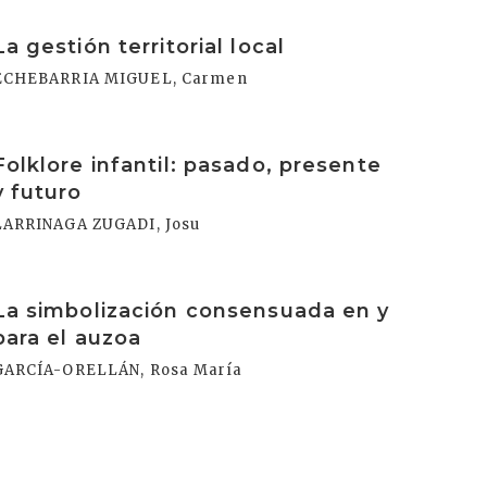
rakurri
La gestión territorial local
ECHEBARRIA MIGUEL, Carmen
rakurri
Folklore infantil: pasado, presente
y futuro
LARRINAGA ZUGADI, Josu
rakurri
La simbolización consensuada en y
para el auzoa
GARCÍA-ORELLÁN, Rosa María