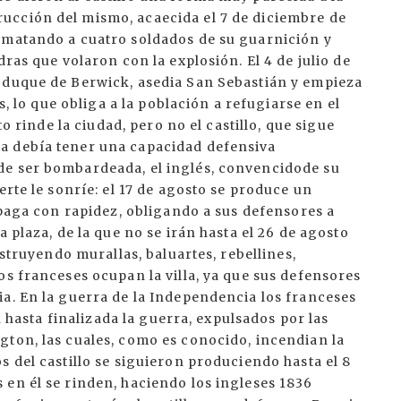
ucción del mismo, acaecida el 7 de diciembre de
 matando a cuatro soldados de su guarnición y
dras que volaron con la explosión. El 4 de julio de
 duque de Berwick, asedia San Sebastián y empieza
s, lo que obliga a la población a refugiarse en el
to rinde la ciudad, pero no el castillo, que sigue
a debía tener una capacidad defensiva
de ser bombardeada, el inglés, convencidode su
erte le sonríe: el 17 de agosto se produce un
ropaga con rapidez, obligando a sus defensores a
a plaza, de la que no se irán hasta el 26 de agosto
nstruyendo murallas, baluartes, rebellines,
os franceses ocupan la villa, ya que sus defensores
a. En la guerra de la Independencia los franceses
án hasta finalizada la guerra, expulsados por las
gton, las cuales, como es conocido, incendian la
s del castillo se siguieron produciendo hasta el 8
en él se rinden, haciendo los ingleses 1836