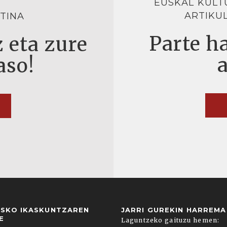
EUSKAL KULT
ARTIKU
TINA
Parte ha
 eta zure
aso!
USKO IKASKUNTZAREN
JARRI GUREKIN HARREM
E
Laguntzeko gaituzu hemen: