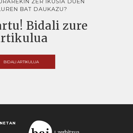
URAREKIN ZER IKUSIA DUEN
LUREN BAT DAUKAZU?
rtu! Bidali zure
artikulua
BIDALI ARTIKULUA
ANETAN