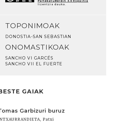
PartekatuBerdin 3.0 Espainia
lizentzia dauka.
TOPONIMOAK
DONOSTIA-SAN SEBASTIAN
ONOMASTIKOAK
SANCHO VI GARCÉS
SANCHO VII EL FUERTE
BESTE GAIAK
rakurri
Tomas Garbizuri buruz
INTXAURRANDIETA, Patxi