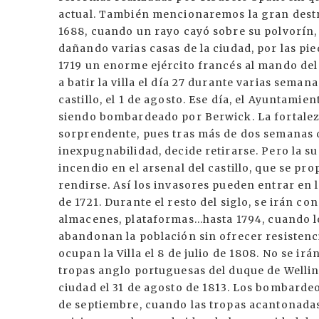
actual. También mencionaremos la gran destr
1688, cuando un rayo cayó sobre su polvorín,
dañando varias casas de la ciudad, por las pie
1719 un enorme ejército francés al mando del
a batir la villa el día 27 durante varias semana
castillo, el 1 de agosto. Ese día, el Ayuntamien
siendo bombardeado por Berwick. La fortalez
sorprendente, pues tras más de dos semanas 
inexpugnabilidad, decide retirarse. Pero la su
incendio en el arsenal del castillo, que se p
rendirse. Así los invasores pueden entrar en l
de 1721. Durante el resto del siglo, se irán co
almacenes, plataformas...hasta 1794, cuando l
abandonan la población sin ofrecer resistenci
ocupan la Villa el 8 de julio de 1808. No se ir
tropas anglo portuguesas del duque de Wellin
ciudad el 31 de agosto de 1813. Los bombardeo
de septiembre, cuando las tropas acantonadas 