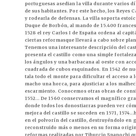
portuguesas asedian la villa durante varios dí
de sus habitantes. Por este hecho, los Reyes 
y rodearla de defensas. La villa soporta estoi
Duque de Borbón, al mando de 15.400 francese
1528 el rey Carlos I de España ordena al capi
ciertas reformasque llevará a cabo sobre plan
Tenemos una interesante descripción del casti
presenta el castillo como una simple fortalez
los ángulos y una barbacana al oeste con acce
cuadrada de cubos esquinados. En 1542 de nuev
tala todo el monte para dificultar el acceso a
macho una horca, para ajusticiar a los malhe
escarmiento. Conocemos otras obras de consi
1552... De 1560 conservamos el magnífico gra
donde todos los donostiarras pueden ver cómo
mejora del castillo se suceden en 1571, 1574..
en el polvorín del castillo, destruyéndolo e
reconstruido más o menos en su forma origina
reformas realizadas por Tiburcio Spanochi qu