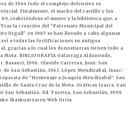
nero de 1964 todo el complejo defensivo es
ncial. Finalmente, el macho del castillo y los
89, reabriéndose el museo y la biblioteca que, a
 Tras la creación del "Patronato Municipal del
nte Urgull" en 1987 se han llevado a cabo algunas
así a todas las fortificaciones su antigua
al, gracias a lo cual los donostiarras tienen todo a
e la Mota. BIBLIOGRAFÍA Galarraga Aldanondo,
r. Basauri, 1996. Olavide Carreras, Juan: San
to. de San Sebastián, 1963. López Mendizabal, Isaac:
 Separata de "Homenaje a Joaquín Mendizabal". San
tillo de Santa Cruz de la Mota. Gráficas Izarra. San
 de San Sebastián. Ed. Txertoa, San Sebastián, 1999.
usko Ikaskuntzaren Web Orria