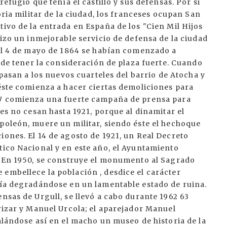
refugio que tenía el castillo y sus defensas. Por si
oria militar de la ciudad, los franceses ocupan San
tivo de la entrada en España de los "Cien Mil Hijos
hizo un inmejorable servicio de defensa de la ciudad
 el 4 de mayo de 1864 se habían comenzado a
r de tener la consideración de plaza fuerte. Cuando
 pasan a los nuevos cuarteles del barrio de Atocha y
 éste comienza a hacer ciertas demoliciones para
917 comienza una fuerte campaña de prensa para
nes no cesan hasta 1921, porque al dinamitar el
poleón, muere un militar, siendo éste el hechoque
iones. El 14 de agosto de 1921, un Real Decreto
tico Nacional y en este año, el Ayuntamiento
s. En 1950, se construye el monumento al Sagrado
embellece la población , desdice el carácter
guía degradándose en un lamentable estado de ruina.
nsas de Urgull, se llevó a cabo durante 1962 63
Yrizar y Manuel Urcola; el aparejador Manuel
talándose así en el macho un museo de historia de la