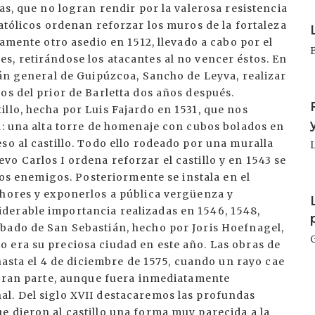
as, que no logran rendir por la valerosa resistencia
I
Católicos ordenan reforzar los muros de la fortaleza
camente otro asedio en 1512, llevado a cabo por el
s, retirándose los atacantes al no vencer éstos. En
tán general de Guipúzcoa, Sancho de Leyva, realizar
I
os del prior de Barletta dos años después.
llo, hecha por Luis Fajardo en 1531, que nos
a: una alta torre de homenaje con cubos bolados en
so al castillo. Todo ello rodeado por una muralla
o Carlos I ordena reforzar el castillo y en 1543 se
 los enemigos. Posteriormente se instala en el
I
chores y exponerlos a pública vergüenza y
derable importancia realizadas en 1546, 1548,
bado de San Sebastián, hecho por Joris Hoefnagel,
 era su preciosa ciudad en este año. Las obras de
.hasta el 4 de diciembre de 1575, cuando un rayo cae
n gran parte, aunque fuera inmediatamente
l. Del siglo XVII destacaremos las profundas
e dieron al castillo una forma muy parecida a la