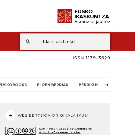
EUSKO
IKASKUNTZA
Asmoz ta jakitez
ISSN 1139-3629
EUSKOBOOKS
EI-REN BERRIAK
BERRIKUSKETAK
ARTA
WEB BERTSIOA ORIGINALA IKUSI
Lan honek
Creative Commons
Aitortu-EzKomertziala-