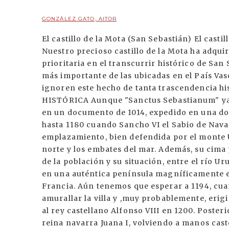
GONZÁLEZ GATO, AITOR
El castillo de la Mota (San Sebastián) El casti
Nuestro precioso castillo de la Mota ha adquir
prioritaria en el transcurrir histórico de San 
más importante de las ubicadas en el País Vas
ignoren este hecho de tanta trascendencia h
HISTÓRICA Aunque "Sanctus Sebastianum" ya
en un documento de 1014, expedido en una do
hasta 1180 cuando Sancho VI el Sabio de Navar
emplazamiento, bien defendida por el monte Ur
norte y los embates del mar. Además, su cima 
de la población y su situación, entre el río Ur
en una auténtica península magníficamente e
Francia. Aún tenemos que esperar a 1194, cua
amurallar la villa y ,muy probablemente, erigi
al rey castellano Alfonso VIII en 1200. Poster
reina navarra Juana I, volviendo a manos caste