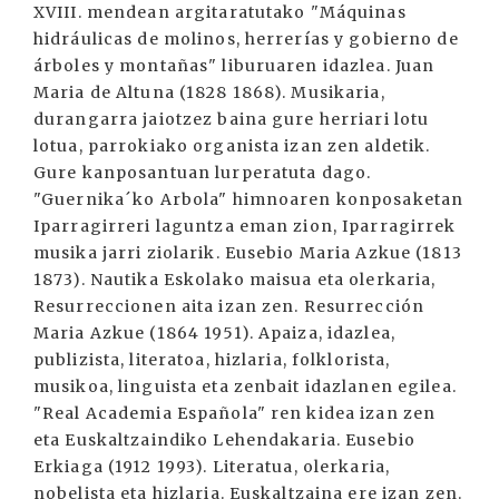
XVIII. mendean argitaratutako "Máquinas
hidráulicas de molinos, herrerías y gobierno de
árboles y montañas" liburuaren idazlea. Juan
Maria de Altuna (1828 1868). Musikaria,
durangarra jaiotzez baina gure herriari lotu
lotua, parrokiako organista izan zen aldetik.
Gure kanposantuan lurperatuta dago.
"Guernika´ko Arbola" himnoaren konposaketan
Iparragirreri laguntza eman zion, Iparragirrek
musika jarri ziolarik. Eusebio Maria Azkue (1813
1873). Nautika Eskolako maisua eta olerkaria,
Resurreccionen aita izan zen. Resurrección
Maria Azkue (1864 1951). Apaiza, idazlea,
publizista, literatoa, hizlaria, folklorista,
musikoa, linguista eta zenbait idazlanen egilea.
"Real Academia Española" ren kidea izan zen
eta Euskaltzaindiko Lehendakaria. Eusebio
Erkiaga (1912 1993). Literatua, olerkaria,
nobelista eta hizlaria. Euskaltzaina ere izan zen.