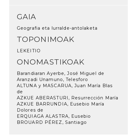
GAIA
Geografia eta lurralde-antolaketa
TOPONIMOAK
LEKEITIO
ONOMASTIKOAK
Barandiaran Ayerbe, José Miguel de
Aranzadi Unamuno, Telesforo
ALTUNA y MASCARUA, Juan María Blas
de
AZKUE ABERASTURI, Resurrección María
AZKUE BARRUNDIA, Eusebio María
Dolores de
ERQUIAGA ALASTRA, Eusebio
BROUARD PÉREZ, Santiago