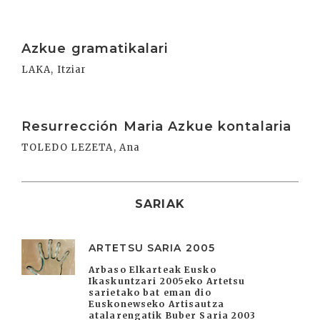
Irakurri
Azkue gramatikalari
LAKA, Itziar
Irakurri
Resurrección Maria Azkue kontalaria
TOLEDO LEZETA, Ana
SARIAK
ARTETSU SARIA 2005
Arbaso Elkarteak Eusko
Ikaskuntzari 2005eko Artetsu
sarietako bat eman dio
Euskonewseko Artisautza
atalarengatik Buber Saria 2003