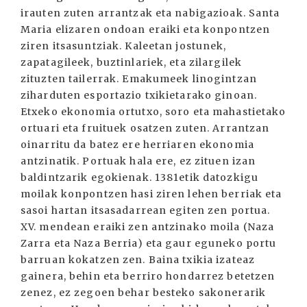
irauten zuten arrantzak eta nabigazioak. Santa
Maria elizaren ondoan eraiki eta konpontzen
ziren itsasuntziak. Kaleetan jostunek,
zapatagileek, buztinlariek, eta zilargilek
zituzten tailerrak. Emakumeek linogintzan
ziharduten esportazio txikietarako ginoan.
Etxeko ekonomia ortutxo, soro eta mahastietako
ortuari eta fruituek osatzen zuten. Arrantzan
oinarritu da batez ere herriaren ekonomia
antzinatik. Portuak hala ere, ez zituen izan
baldintzarik egokienak. 1381etik datozkigu
moilak konpontzen hasi ziren lehen berriak eta
sasoi hartan itsasadarrean egiten zen portua.
XV. mendean eraiki zen antzinako moila (Naza
Zarra eta Naza Berria) eta gaur eguneko portu
barruan kokatzen zen. Baina txikia izateaz
gainera, behin eta berriro hondarrez betetzen
zenez, ez zegoen behar besteko sakonerarik