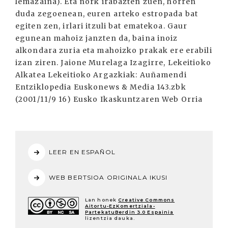
lemazaina). Eta nork irabazten zuen, horren
duda zegoenean, euren arteko estropada bat
egiten zen, irlari itzuli bat ematekoa. Gaur
egunean mahoiz janzten da, baina inoiz
alkondara zuria eta mahoizko prakak ere erabili
izan ziren. Jaione Murelaga Izagirre, Lekeitioko
Alkatea Lekeitioko Argazkiak: Auñamendi
Entziklopedia Euskonews & Media 143.zbk
(2001/11/9 16) Eusko Ikaskuntzaren Web Orria
LEER EN ESPAÑOL
WEB BERTSIOA ORIGINALA IKUSI
Lan honek
Creative Commons
Aitortu-EzKomertziala-
PartekatuBerdin 3.0 Espainia
lizentzia dauka.