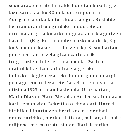
susmarazten dute lurralde honetan bazela giza
bizitzarik k.a. ko 30 mila urte inguruan:
Aurigñac aldiko kulturakoak, alegia. Bestalde,
herrian oraintsu egindako indusketetan
erromatar garaiko arkeologi aztarnak agertzen
hasi dira (K.g. ko I. mendeko azken alditik, K.g.
ko V. mende hasierara doazenak). Sasoi hartan
gure herrian bazela giza ezarlekurik
frogarazten dute aztarna hauek.. Gai hau
oraindik ikertzen ari dira eta geroko
indusketak giza ezarleku honen gainean argi
gehiago eman dezakete. Lekeitioren historia
ofiziala 1325. urtean hasten da. Urte hartan,
Maria Diaz de Haro Bizkaiko Andereak fundazio
karta eman zion Lekeitioko elizateari. Horrela
hiribildu bihurtu zen herritxoa eta zenbait
onura juridiko, merkatal, fiskal, militar, eta baita
erlijioso ere eskuratu zituen. Kartak hiriko