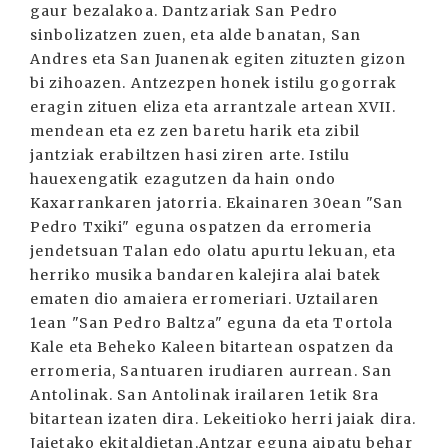
gaur bezalakoa. Dantzariak San Pedro
sinbolizatzen zuen, eta alde banatan, San
Andres eta San Juanenak egiten zituzten gizon
bi zihoazen. Antzezpen honek istilu gogorrak
eragin zituen eliza eta arrantzale artean XVII.
mendean eta ez zen baretu harik eta zibil
jantziak erabiltzen hasi ziren arte. Istilu
hauexengatik ezagutzen da hain ondo
Kaxarrankaren jatorria. Ekainaren 30ean "San
Pedro Txiki" eguna ospatzen da erromeria
jendetsuan Talan edo olatu apurtu lekuan, eta
herriko musika bandaren kalejira alai batek
ematen dio amaiera erromeriari. Uztailaren
1ean "San Pedro Baltza" eguna da eta Tortola
Kale eta Beheko Kaleen bitartean ospatzen da
erromeria, Santuaren irudiaren aurrean. San
Antolinak. San Antolinak irailaren 1etik 8ra
bitartean izaten dira. Lekeitioko herri jaiak dira.
Jaietako ekitaldietan,Antzar eguna aipatu behar