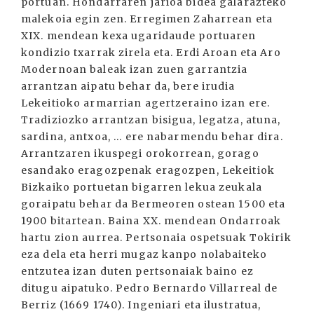
portuan. Hondarraren jarioa bidea galarazteko
malekoia egin zen. Erregimen Zaharrean eta
XIX. mendean kexa ugaridaude portuaren
kondizio txarrak zirela eta. Erdi Aroan eta Aro
Modernoan baleak izan zuen garrantzia
arrantzan aipatu behar da, bere irudia
Lekeitioko armarrian agertzeraino izan ere.
Tradiziozko arrantzan bisigua, legatza, atuna,
sardina, antxoa, ... ere nabarmendu behar dira.
Arrantzaren ikuspegi orokorrean, gorago
esandako eragozpenak eragozpen, Lekeitiok
Bizkaiko portuetan bigarren lekua zeukala
goraipatu behar da Bermeoren ostean 1500 eta
1900 bitartean. Baina XX. mendean Ondarroak
hartu zion aurrea. Pertsonaia ospetsuak Tokirik
eza dela eta herri mugaz kanpo nolabaiteko
entzutea izan duten pertsonaiak baino ez
ditugu aipatuko. Pedro Bernardo Villarreal de
Berriz (1669 1740). Ingeniari eta ilustratua,