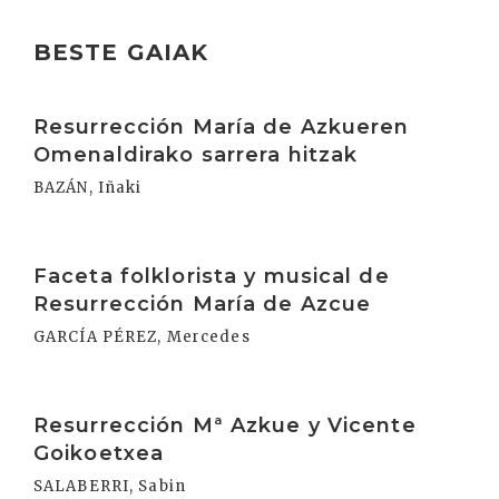
BESTE GAIAK
Irakurri
Resurrección María de Azkueren
Omenaldirako sarrera hitzak
BAZÁN, Iñaki
Irakurri
Faceta folklorista y musical de
Resurrección María de Azcue
GARCÍA PÉREZ, Mercedes
Irakurri
Resurrección Mª Azkue y Vicente
Goikoetxea
SALABERRI, Sabin