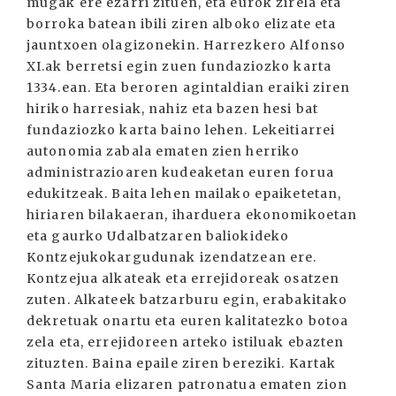
mugak ere ezarri zituen, eta eurok zirela eta
borroka batean ibili ziren alboko elizate eta
jauntxoen olagizonekin. Harrezkero Alfonso
XI.ak berretsi egin zuen fundaziozko karta
1334.ean. Eta beroren agintaldian eraiki ziren
hiriko harresiak, nahiz eta bazen hesi bat
fundaziozko karta baino lehen. Lekeitiarrei
autonomia zabala ematen zien herriko
administrazioaren kudeaketan euren forua
edukitzeak. Baita lehen mailako epaiketetan,
hiriaren bilakaeran, iharduera ekonomikoetan
eta gaurko Udalbatzaren baliokideko
Kontzejukokargudunak izendatzean ere.
Kontzejua alkateak eta errejidoreak osatzen
zuten. Alkateek batzarburu egin, erabakitako
dekretuak onartu eta euren kalitatezko botoa
zela eta, errejidoreen arteko istiluak ebazten
zituzten. Baina epaile ziren bereziki. Kartak
Santa Maria elizaren patronatua ematen zion