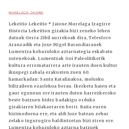
MURELAGA, JAIONE
Lekeitio Lekeitio * Jaione Murelaga Izagirre
Historia Lekeition gizakia bizi zeneko lehen
datuak Gerra Zibil aurrekoak dira, Telesforo
Aranzadik eta Joxe Migel Barandiaranek
Lumentza kobazuloko aztarnategia eskabatu
zutenekoak. Lumentzak Goi Paleolitikotik
kultura erromatarrera arte irauten duen kultur
ikuspegi zabala erakusten zuen 60.
hamarkadan: Santa Katalinakoa, molusku
biltzaileen ezarlekua berau. Ikerketa haien eta
gaur egunean ere irauten duten harrezkeroko
beste batzuen bidez badakigu orduko
gizakiaren bilakaeraren berri. Baita euren
bizimoduena ere, eta aldi luze batean zehar
zelako ingurugiro baldintzetan bizi ziren ere.
Lumentza kobazuloko aztarna batzuek