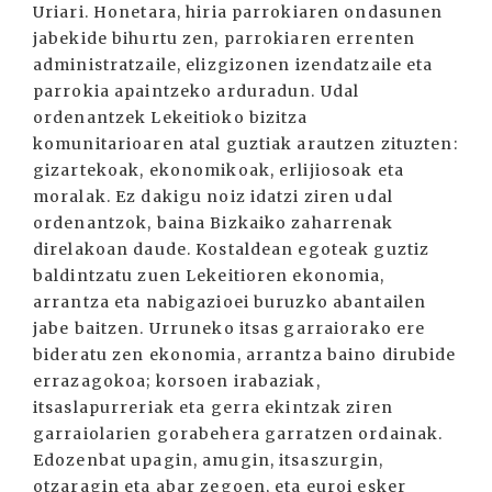
Uriari. Honetara, hiria parrokiaren ondasunen
jabekide bihurtu zen, parrokiaren errenten
administratzaile, elizgizonen izendatzaile eta
parrokia apaintzeko arduradun. Udal
ordenantzek Lekeitioko bizitza
komunitarioaren atal guztiak arautzen zituzten:
gizartekoak, ekonomikoak, erlijiosoak eta
moralak. Ez dakigu noiz idatzi ziren udal
ordenantzok, baina Bizkaiko zaharrenak
direlakoan daude. Kostaldean egoteak guztiz
baldintzatu zuen Lekeitioren ekonomia,
arrantza eta nabigazioei buruzko abantailen
jabe baitzen. Urruneko itsas garraiorako ere
bideratu zen ekonomia, arrantza baino dirubide
errazagokoa; korsoen irabaziak,
itsaslapurreriak eta gerra ekintzak ziren
garraiolarien gorabehera garratzen ordainak.
Edozenbat upagin, amugin, itsaszurgin,
otzaragin eta abar zegoen, eta euroi esker