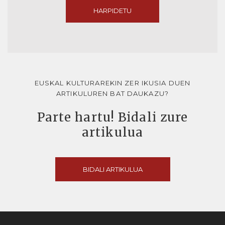
HARPIDETU
EUSKAL KULTURAREKIN ZER IKUSIA DUEN
ARTIKULUREN BAT DAUKAZU?
Parte hartu! Bidali zure
artikulua
BIDALI ARTIKULUA