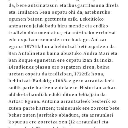
da, bere antzinatasun eta ikusgarritasuna direla
eta. Irailaren 5ean ospatu ohi da, asteburuko
egunen batean gerturatu ezik. Lekeitioko
antzarren jaiak badu hiru mende eta erdiko
tradizio dokumentatua, eta antzinako erriotzat
edo ospatzen zen ustea ere badago. Antzar
eguna 1877tik hona behintzat beti ospatzen da
San Antolinetan baina abuztuko Andra Mari eta
San Roque egunetan ere ospatu izan da inoiz.
Dirudienez plazan ere ospatzen ziren, baina
uretan ospatu da tradizioan, 1722tik hona,
behintzat. Badakigu 1666az gero arrantzaleek
soilik parte hartzen zutela ere. Historian zehar
aldaketa handiak eduki dituen lehia jaia da
Artzar Eguna. Antzina arrantzaleek besterik ez
zuten parte hartzen; traineruek ere zorrotz bete
behar zuten jarritako abiadura, eta arraunlari
kopurua ere zorrotza zen (12 arraunlari eta