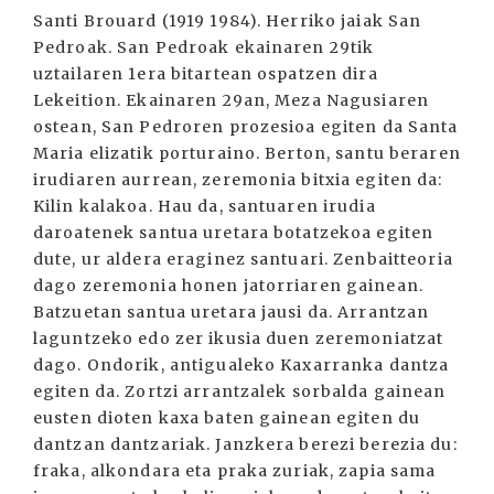
Santi Brouard (1919 1984). Herriko jaiak San
Pedroak. San Pedroak ekainaren 29tik
uztailaren 1era bitartean ospatzen dira
Lekeition. Ekainaren 29an, Meza Nagusiaren
ostean, San Pedroren prozesioa egiten da Santa
Maria elizatik porturaino. Berton, santu beraren
irudiaren aurrean, zeremonia bitxia egiten da:
Kilin kalakoa. Hau da, santuaren irudia
daroatenek santua uretara botatzekoa egiten
dute, ur aldera eraginez santuari. Zenbaitteoria
dago zeremonia honen jatorriaren gainean.
Batzuetan santua uretara jausi da. Arrantzan
laguntzeko edo zer ikusia duen zeremoniatzat
dago. Ondorik, antigualeko Kaxarranka dantza
egiten da. Zortzi arrantzalek sorbalda gainean
eusten dioten kaxa baten gainean egiten du
dantzan dantzariak. Janzkera berezi berezia du:
fraka, alkondara eta praka zuriak, zapia sama