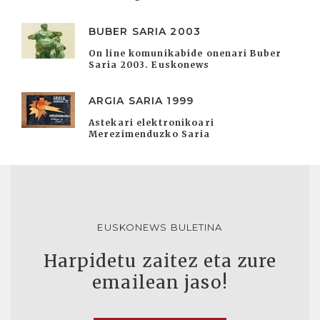
BUBER SARIA 2003
On line komunikabide onenari Buber
Saria 2003. Euskonews
ARGIA SARIA 1999
Astekari elektronikoari
Merezimenduzko Saria
EUSKONEWS BULETINA
Harpidetu zaitez eta zure
emailean jaso!