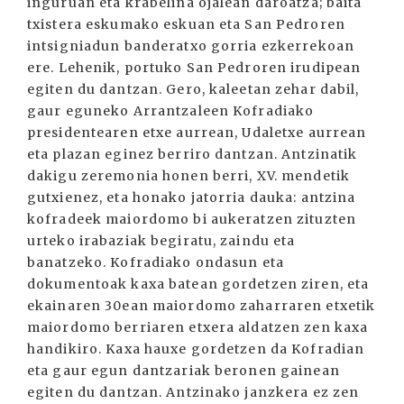
inguruan eta krabelina ojalean daroatza; baita
txistera eskumako eskuan eta San Pedroren
intsigniadun banderatxo gorria ezkerrekoan
ere. Lehenik, portuko San Pedroren irudipean
egiten du dantzan. Gero, kaleetan zehar dabil,
gaur eguneko Arrantzaleen Kofradiako
presidentearen etxe aurrean, Udaletxe aurrean
eta plazan eginez berriro dantzan. Antzinatik
dakigu zeremonia honen berri, XV. mendetik
gutxienez, eta honako jatorria dauka: antzina
kofradeek maiordomo bi aukeratzen zituzten
urteko irabaziak begiratu, zaindu eta
banatzeko. Kofradiako ondasun eta
dokumentoak kaxa batean gordetzen ziren, eta
ekainaren 30ean maiordomo zaharraren etxetik
maiordomo berriaren etxera aldatzen zen kaxa
handikiro. Kaxa hauxe gordetzen da Kofradian
eta gaur egun dantzariak beronen gainean
egiten du dantzan. Antzinako janzkera ez zen