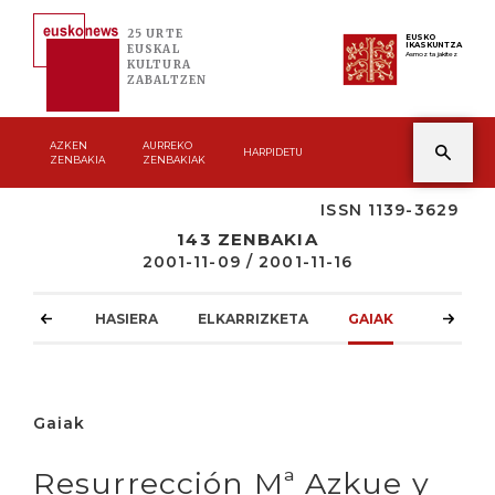
25 URTE
EUSKO
IKASKUNTZA
EUSKAL
Asmoz ta jakitez
KULTURA
ZABALTZEN
AZKEN
AURREKO
HARPIDETU
ZENBAKIA
ZENBAKIAK
ISSN 1139-3629
143 ZENBAKIA
2001-11-09 / 2001-11-16
HASIERA
ELKARRIZKETA
GAIAK
ATZOKO
Gaiak
Resurrección Mª Azkue y