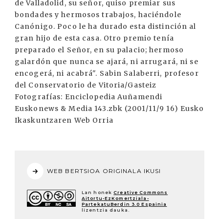
WEB BERTSIOA ORIGINALA IKUSI
Lan honek
Creative Commons
Aitortu-EzKomertziala-
PartekatuBerdin 3.0 Espainia
lizentzia dauka.