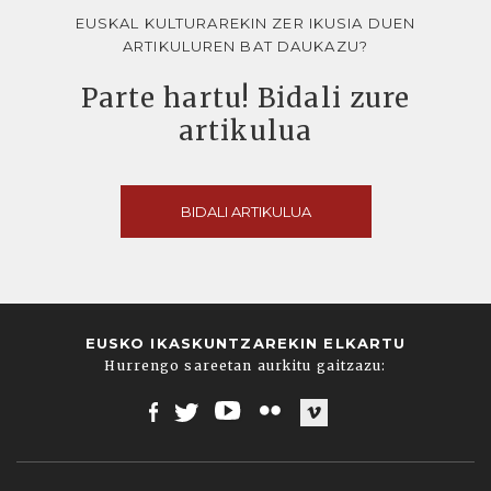
EUSKAL KULTURAREKIN ZER IKUSIA DUEN
ARTIKULUREN BAT DAUKAZU?
Parte hartu! Bidali zure
artikulua
BIDALI ARTIKULUA
EUSKO IKASKUNTZAREKIN ELKARTU
Hurrengo sareetan aurkitu gaitzazu:
Facebook
Twitter
Youtube
Flickr
Vimeo