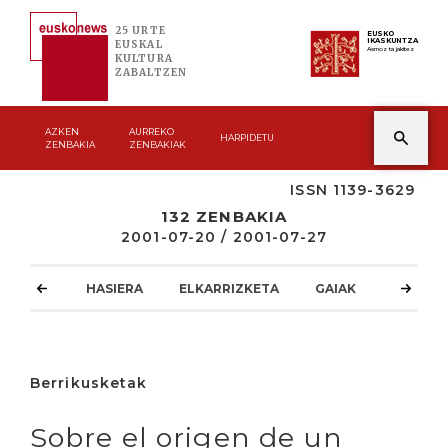
25 URTE
EUSKO
IKASKUNTZA
EUSKAL
Asmoz ta jakitez
KULTURA
ZABALTZEN
AZKEN
AURREKO
HARPIDETU
ZENBAKIA
ZENBAKIAK
ISSN 1139-3629
132 ZENBAKIA
2001-07-20 / 2001-07-27
HASIERA
ELKARRIZKETA
GAIAK
ATZOKO
Berrikusketak
Sobre el origen de un