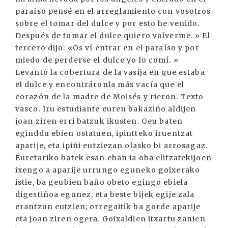
paraíso pensé en el arreglamiento con vosotros
sobre el tomar del dulce y por esto he venido.
Después de tomar el dulce quiero volverme. » El
tercero dijo: «Os ví entrar en el paraíso y por
miedo de perderse el dulce yo lo comí. »
Levantó la cobertura de la vasija en que estaba
el dulce y encontráronla más vacía que el
corazón de la madre de Moisés y rieron. Texto
vasco. Iru estudiante euren bakaziño aldijen
joan ziren erri batzuk ikusten. Geu baten
eginddu ebien ostatuen, ipintteko iruentzat
aparije, eta ipiñi eutziezan olasko bi arrosagaz.
Euretariko batek esan eban ia oba elitzatekijoen
ixengo a aparije urrungo eguneko goixerako
istie, ba geubien baño obeto egingo ebiela
digestiñoa egunez, eta beste bijek egije zala
erantzun eutzien; orregaitik ba gorde aparije
eta joan ziren ogera. Goixaldien itxartu zanien