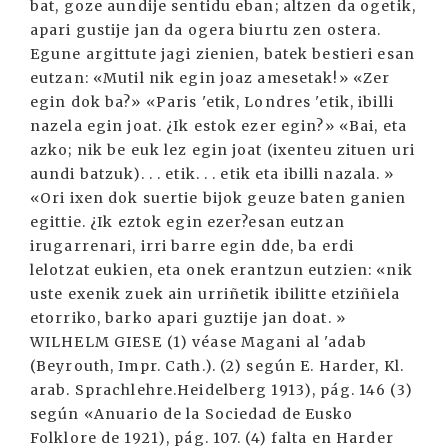
bat, goze aundije sentidu eban; altzen da ogetik,
apari gustije jan da ogera biurtu zen ostera.
Egune argittute jagi zienien, batek bestieri esan
eutzan: «Mutil nik egin joaz amesetak!» «Zer
egin dok ba?» «Paris 'etik, Londres 'etik, ibilli
nazela egin joat. ¿Ik estok ezer egin?» «Bai, eta
azko; nik be euk lez egin joat (ixenteu zituen uri
aundi batzuk). . . etik. . . etik eta ibilli nazala. »
«Ori ixen dok suertie bijok geuze baten ganien
egittie. ¿Ik eztok egin ezer?esan eutzan
irugarrenari, irri barre egin dde, ba erdi
lelotzat eukien, eta onek erantzun eutzien: «nik
uste exenik zuek ain urriñetik ibilitte etziñiela
etorriko, barko apari guztije jan doat. »
WILHELM GIESE (1) véase Magani al 'adab
(Beyrouth, Impr. Cath.). (2) según E. Harder, Kl.
arab. Sprachlehre.Heidelberg 1913), pág. 146 (3)
según «Anuario de la Sociedad de Eusko
Folklore de 1921), pág. 107. (4) falta en Harder