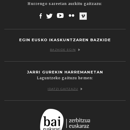
Hurrengo sareetan aurkitu gaitzazu:
Facebook
Twitter
Youtube
Flickr
Vimeo
EGIN EUSKO IKASKUNTZAREN BAZKIDE
BAZKIDE EGIN
JARRI GUREKIN HARREMANETAN
Laguntzeko gaituzu hemen:
IDATZI GAITZAZU