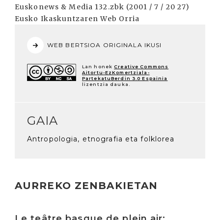
Euskonews & Media 132.zbk (2001 / 7 / 20 27)
Eusko Ikaskuntzaren Web Orria
WEB BERTSIOA ORIGINALA IKUSI
Lan honek
Creative Commons
Aitortu-EzKomertziala-
PartekatuBerdin 3.0 Espainia
lizentzia dauka.
GAIA
Antropologia, etnografia eta folklorea
AURREKO ZENBAKIETAN
Irakurri
Le teâtre basque de plein air: