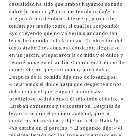
casualidad ha sido que ambos hayamos soñado
sobre lo mismo. ¿Tu no has tenido nada?» le
preguntó sonriéndose al tercero, porque le
tenían por medio tonto, el cual les respondió:
«yo creyendo que no volveríais andando tan
lejos, he comido toda la cena» . Traducción del
texto árabe Tres amigos acordaron alegrarse
en un jardín. Prepararon la comida y el dulce y
reuniéronse en el jardín. Cuando era tiempo de
comer vieron que tenían muy poco dulce.
Después de la comida dijo uno de losamigos:
«Dejaremos el dulce hasta que despertémonos
del sueño y el que tenga el sueño más
prodigioso podrá comer él sólo todo el dulce. »
Estaban contentos y se acostaron. Después de
levantarse dijo el primero: «Venid, quiero
contaros mi sueño », y dijeron a él: «¡Habla!»
«Yo estaba en el paraíso. » El segundo dijo: «Ví
mi alma llevada por los ángeles y entrado en el