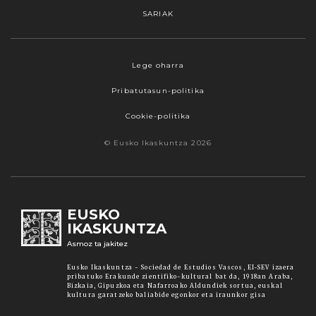
SARIAK
Webgune honek cookieak erabiltzen ditu,
Lege oharra
propioak zein hirugarrenenak. Hautatu
Pribatutasun-politika
nabigatzeko nahiago duzun cookie aukera.
Guztiz desaktibatzea ere hauta dezakezu.
Cookie-politika
Cookie batzuk blokeatu nahi badituzu, egin klik
© Eusko Ikaskuntza 2026
"konfigurazioa" aukeran. "Onartzen dut" botoia
sakatuz gero, aipatutako cookieak eta gure
cookie politika onartzen duzula adierazten ari
zara. Sakatu
Irakurri gehiago
lotura informazio
EUSKO
gehiago lortzeko.
IKASKUNTZA
Asmoz ta jakitez
Onartu
Eusko Ikaskuntza - Sociedad de Estudios Vascos, EI-SEV izaera
pribatuko Erakunde zientifiko-kultural bat da, 1918an Araba,
Bizkaia, Gipuzkoa eta Nafarroako Aldundiek sortua, euskal
kultura garatzeko baliabide egonkor eta iraunkor gisa
Konfiguratu