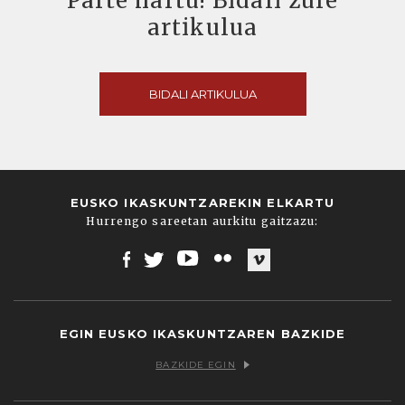
Parte hartu! Bidali zure
artikulua
BIDALI ARTIKULUA
EUSKO IKASKUNTZAREKIN ELKARTU
Hurrengo sareetan aurkitu gaitzazu:
Facebook
Twitter
Youtube
Flickr
Vimeo
EGIN EUSKO IKASKUNTZAREN BAZKIDE
BAZKIDE EGIN