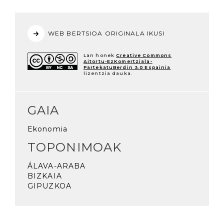
WEB BERTSIOA ORIGINALA IKUSI
Lan honek
Creative Commons
Aitortu-EzKomertziala-
PartekatuBerdin 3.0 Espainia
lizentzia dauka.
GAIA
Ekonomia
TOPONIMOAK
ÁLAVA-ARABA
BIZKAIA
GIPUZKOA