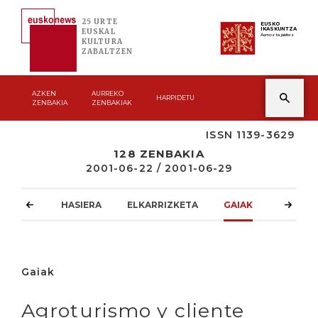
25 URTE
EUSKO
IKASKUNTZA
EUSKAL
Asmoz ta jakitez
KULTURA
ZABALTZEN
AZKEN
AURREKO
HARPIDETU
ZENBAKIA
ZENBAKIAK
ISSN 1139-3629
128 ZENBAKIA
2001-06-22 / 2001-06-29
HASIERA
ELKARRIZKETA
GAIAK
ATZOKO
Gaiak
Agroturismo y cliente