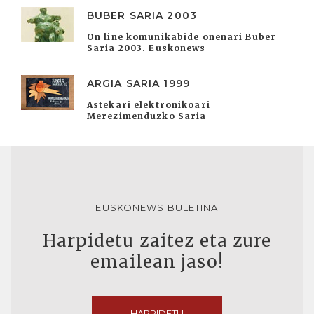
BUBER SARIA 2003
On line komunikabide onenari Buber
Saria 2003. Euskonews
ARGIA SARIA 1999
Astekari elektronikoari
Merezimenduzko Saria
EUSKONEWS BULETINA
Harpidetu zaitez eta zure
emailean jaso!
HARPIDETU