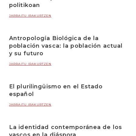
politikoan
JARRAITU IRAKURTZEN
Antropología Biológica de la
población vasca: la población actual
y su futuro
JARRAITU IRAKURTZEN
El plurilingüismo en el Estado
español
JARRAITU IRAKURTZEN
La identidad contemporánea de los
vascos en la diáspora