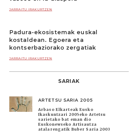
JARRAITU IRAKURTZEN
Padura-ekosistemak euskal
kostaldean. Egoera eta
kontserbaziorako zergatiak
JARRAITU IRAKURTZEN
SARIAK
ARTETSU SARIA 2005
Arbaso Elkarteak Eusko
Ikaskuntzari 2005eko Artetsu
sarietako bat eman dio
Euskonewseko Artisautza
atalarengatik Buber Saria 2003