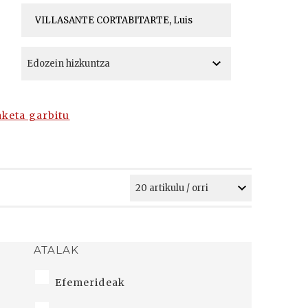
A
A
aketa garbitu
ATALAK
Efemerideak