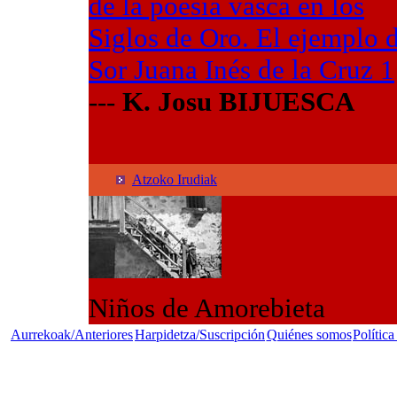
de la poesía vasca en los
Siglos de Oro. El ejemplo 
Sor Juana Inés de la Cruz
1
---
K. Josu BIJUESCA
Atzoko Irudiak
Niños de Amorebieta
Aurrekoak/Anteriores
Harpidetza/Suscripción
Quiénes somos
Política