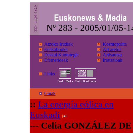
Nº 283 - 2005/01/05-1
Atzoko Irudiak
Kosmopolita
Euskobooks
Art aretoa
Euskal Kantutegia
Artisautza
Efemerideak
Irratsaioak
Links
Gaiak
::
La energía eólica en
Euskadi
---
Celia GONZÁLEZ DE