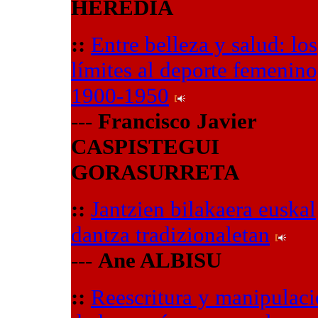
HEREDIA
::
Entre belleza y salud: los
límites al deporte femenino
1900-1950
---
Francisco Javier
CASPISTEGUI
GORASURRETA
::
Jantzien bilakaera euskal
dantza tradizionaletan
---
Ane ALBISU
::
Reescritura y manipulac