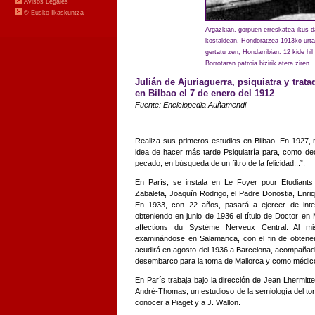
Argazkian, gorpuen erreskatea ikus 
kostaldean. Hondoratzea 1913ko urtar
gertatu zen, Hondarribian. 12 kide hil
Borrotaran patroia bizirik atera ziren.
Julián de Ajuriaguerra, psiquiatra y trata
en Bilbao el 7 de enero del 1912
Fuente: Enciclopedia Auñamendi
Realiza sus primeros estudios en Bilbao. En 1927, 
idea de hacer más tarde Psiquiatría para, como decí
pecado, en búsqueda de un filtro de la felicidad...”.
En París, se instala en Le Foyer pour Etudiants
Zabaleta, Joaquín Rodrigo, el Padre Donostia, Enri
En 1933, con 22 años, pasará a ejercer de inter
obteniendo en junio de 1936 el título de Doctor en
affections du Système Nerveux Central. Al m
examinándose en Salamanca, con el fin de obtener el 
acudirá en agosto del 1936 a Barcelona, acompañado 
desembarco para la toma de Mallorca y como médico 
En París trabaja bajo la dirección de Jean Lhermitt
André-Thomas, un estudioso de la semiología del to
conocer a Piaget y a J. Wallon.