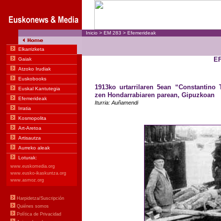
Inicio
>
EM
283
>
Efemerideak
E
1913ko urtarrilaren 5ean “Constantino 
zen Hondarrabiaren parean, Gipuzkoan
Iturria: Auñamendi