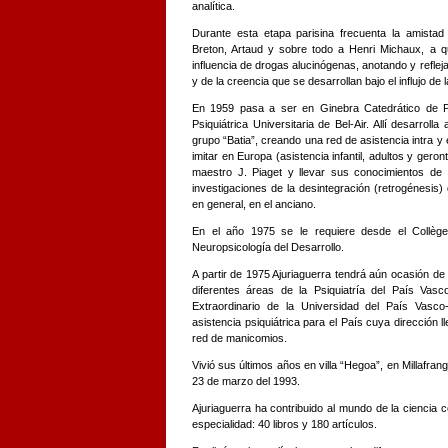
analítica.
Durante esta etapa parisina frecuenta la amistad 
Breton, Artaud y sobre todo a Henri Michaux, a q
influencia de drogas alucinógenas, anotando y reflej
y de la creencia que se desarrollan bajo el influjo de
En 1959 pasa a ser en Ginebra Catedrático de Psi
Psiquiátrica Universitaria de Bel-Air. Allí desarrol
grupo “Batia”, creando una red de asistencia intra y 
imitar en Europa (asistencia infantil, adultos y geron
maestro J. Piaget y llevar sus conocimientos de 
investigaciones de la desintegración (retrogénesis) 
en general, en el anciano.
En el año 1975 se le requiere desde el Collèg
Neuropsicología del Desarrollo.
A partir de 1975 Ajuriaguerra tendrá aún ocasión de 
diferentes áreas de la Psiquiatría del País Va
Extraordinario de la Universidad del País Vas
asistencia psiquiátrica para el País cuya dirección l
red de manicomios.
Vivió sus últimos años en villa “Hegoa”, en Millafran
23 de marzo del 1993.
Ajuriaguerra ha contribuido al mundo de la ciencia
especialidad: 40 libros y 180 artículos.