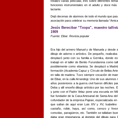
Realizó varias películas, tres sobre diferentes tema
funciones instrumentales en el adulto y doce más 
lactante.
Dejó decenas de alumnos de todo el mundo que pasa
asociación para celebrar su memoria llamada “Amical
Jesús Berecibar “Txopa”, maestro tallist
1909
Fuente: Eibar. Revista popular
Era hijo del armero Manuel y de Manuela y desde s
dibujo de adorno o artístico. De pequeño, realizaba 
desplazó junto con su familia a Gernika, donde est
trabajó en el taller de Benito Furundarena como tal
posiblemente como ebanista. Se desplazó a Madrid a
formación (Academia Capuz y Círculo de Bellas Arte
en talla de madera. Tuvo siempre vocación de maes
de Eibar, en la calle Arrandegi. Uno de sus alumno
años posteriores a la guerra civil fueron difíciles p
Deba y allí enseño dibujo artístico por las noches.
y junto con el Padre Velaz pone una escuela en Mé
fue fundador de la Casa Artesanal de Santa Ana del
cofundador de la empresa Pajean, especializada en e
que salían de aquí eran Luis XIV y XV, Isabelino 
castaño, roble, haya, así como, cerezo y fresno
consolas, paragüeros, etc. También se tallaban bust
daba gran importancia al dominio del dibujo para lle