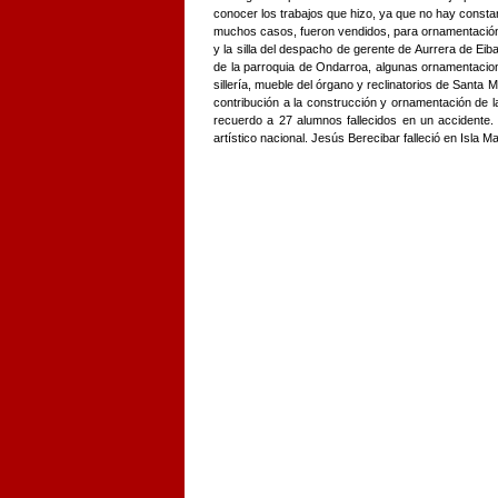
conocer los trabajos que hizo, ya que no hay const
muchos casos, fueron vendidos, para ornamentación
y la silla del despacho de gerente de Aurrera de Eib
de la parroquia de Ondarroa, algunas ornamentacio
sillería, mueble del órgano y reclinatorios de Santa
contribución a la construcción y ornamentación de la
recuerdo a 27 alumnos fallecidos en un accidente.
artístico nacional. Jesús Berecibar falleció en Isla M