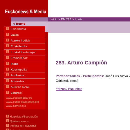
Inicio
>
EM
283
>
Irratia
283.
Arturo Campión
Partehartzaileak - Participantes:
José Luis Nieva Z
Odriozola (mod)
Entzun / Escuchar