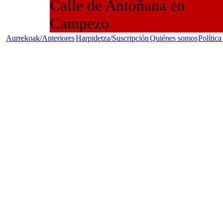
Calle de Antoñana en
Campezo
Aurrekoak/Anteriores
Harpidetza/Suscripción
Quiénes somos
Política