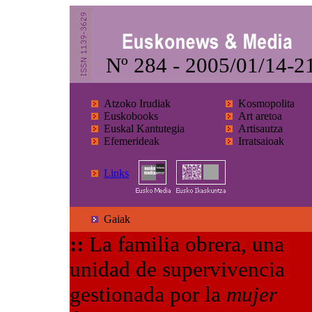
Nº 284 - 2005/01/14-2
Atzoko Irudiak
Kosmopolita
Euskobooks
Art aretoa
Euskal Kantutegia
Artisautza
Efemerideak
Irratsaioak
Links
Gaiak
::
La familia obrera, una
unidad de supervivencia
gestionada por la
mujer