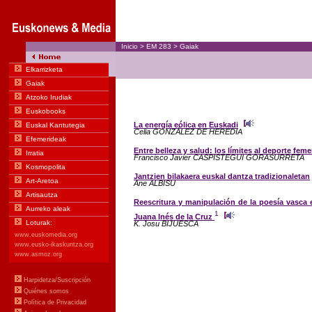
Inicio
>
EM
283
>
Gaiak
La energía eólica en Euskadi
Celia GONZÁLEZ DE HEREDIA
Entre belleza y salud: los límites al deporte fem
Francisco Javier CASPISTEGUI GORASURRETA
Jantzien bilakaera euskal dantza tradizionaletan
Ane ALBISU
Reescritura y manipulación de la poesía vasca 
1
Juana Inés de la Cruz
K. Josu BIJUESCA