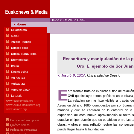
Inicio
>
EM
283
>
Gaiak
Reescritura y manipulación de la p
Oro. El ejemplo de Sor Juan
K. Josu BIJUESCA
, Universidad de Deusto
E
ste trabajo trata de explorar el tipo
de relación
XVII que incluye textos poéticos en euskara,
La relación se me hizo visible a través de
Asunción del año 1685, compuestos por sor Juana Iné
mariana y que se cantaron en la catedral de la 
específico de esta nueva aproximación al texto s
estudiar el tipo relación que se establece entre la
obras, y ofrecer una reflexión sobre las consecu
puede llegar hasta la hibridación.