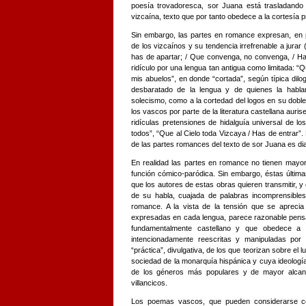
poesía trovadoresca, sor Juana está trasladando 
vizcaína, texto que por tanto obedece a la cortesía pr
Sin embargo, las partes en romance expresan, en pr
de los vizcaínos y su tendencia irrefrenable a jurar 
has de apartar; / Que convenga, no convenga, / Ha
ridículo por una lengua tan antigua como limitada: “
mis abuelos”, en donde “cortada”, según típica dilog
desbaratado de la lengua y de quienes la habla
solecismo, como a la cortedad del logos en su doble ve
los vascos por parte de la literatura castellana auri
ridículas pretensiones de hidalguía universal de l
todos”, “Que al Cielo toda Vizcaya / Has de entrar”.
de las partes romances del texto de sor Juana es dia
En realidad las partes en romance no tienen mayo
función cómico-paródica. Sin embargo, éstas últim
que los autores de estas obras quieren transmitir, y
de su habla, cuajada de palabras incomprensible
romance. A la vista de la tensión que se aprecia
expresadas en cada lengua, parece razonable pensa
fundamentalmente castellano y que obedece a 
intencionadamente reescritas y manipuladas por
“práctica”, divulgativa, de los que teorizan sobre el 
sociedad de la monarquía hispánica y cuya ideologí
de los géneros más populares y de mayor alcanc
villancicos.
Los poemas vascos, que pueden considerarse co