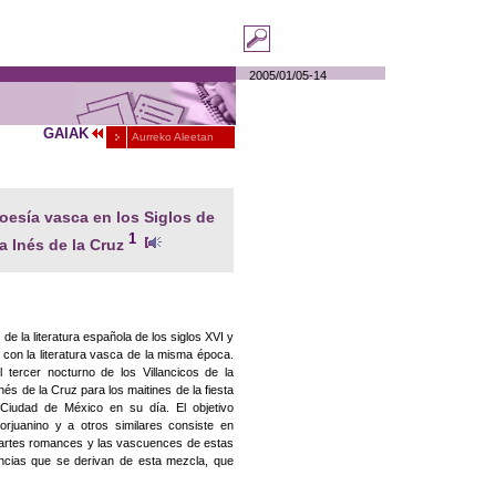
2005/01/05-14
GAIAK
Aurreko Aleetan
oesía vasca en los Siglos de
1
a Inés de la Cruz
 de la literatura española de los siglos XVI y
 con la literatura vasca de la misma época.
l tercer nocturno de los Villancicos de la
s de la Cruz para los maitines de la fiesta
Ciudad de México en su día. El objetivo
orjuanino y a otros similares consiste en
s partes romances y las vascuences de estas
encias que se derivan de esta mezcla, que