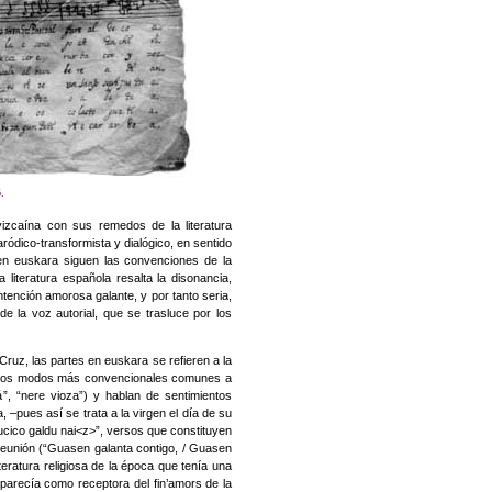
.
izcaína con sus remedos de la literatura
aródico-transformista y dialógico, en sentido
 en euskara siguen las convenciones de la
 literatura española resalta la disonancia,
intención amorosa galante, y por tanto seria,
de la voz autorial, que se trasluce por los
 Cruz, las partes en euskara se refieren a la
n los modos más convencionales comunes a
ná”, “nere vioza”) y hablan de sentimientos
 –pues así se trata a la virgen el día de su
ucico galdu nai<z>”, versos que constituyen
e reunión (“Guasen galanta contigo, / Guasen
iteratura religiosa de la época que tenía una
aparecía como receptora del fin’amors de la