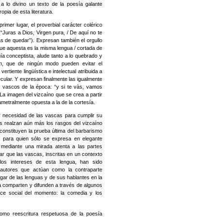
a lo divino un texto de la poesía galante
opia de esta literatura.
imer lugar, el proverbial carácter colérico
(“Juras a Dios, Virgen pura, / De aquí no te
s de quedar”). Expresan también el orgullo
Que aquesta es la misma lengua / cortada de
ía conceptista, alude tanto a lo quebrado y
n, que de ningún modo pueden evitar el
rtiente lingüística e intelectual atribuida a
secular. Y expresan finalmente las igualmente
os vascos de la época: “y si te vàs, vamos
 La imagen del vizcaíno que se crea a partir
metralmente opuesta a la de la cortesía.
r necesidad de las vascas para cumplir su
as realzan aún más los rasgos del vizcaíno
 constituyen la prueba última del barbarismo
s para quien sólo se expresa en elegante
 mediante una mirada atenta a las partes
r que las vascas, inscritas en un contexto
los intereses de esta lengua, han sido
 autores que actúan como la contraparte
lugar de las lenguas y de sus hablantes en la
a comparten y difunden a través de algunos
e social del momento: la comedia y los
mo reescritura respetuosa de la poesía