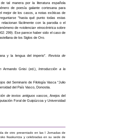
 de tal manera por la literatura española
género de poesía galante cortesana para
 el mejor de los casos, a notas exóticas de
preguntarse “hasta qué punto todas estas
 relacionan fácilmente con la parodia o el
fenómeno de «violencia» etnocéntrica sobre
2002: 299). Ese parece haber sido el caso de
castellana de los Siglos de Oro.
ana y la lengua del imperio”.
Revista de
n
Armando Gnisi (ed.),
Introducción a la
ejos del Seminario de Filología Vasca “Julio
versidad del País Vasco, Donostia.
ición de textos antiguos vascos
, Anejos del
Diputación Foral de Guipúzcoa y Universidad
ida de otro presentado en las I Jornadas de
usko Ikaskuntza y celebradas en su sede de