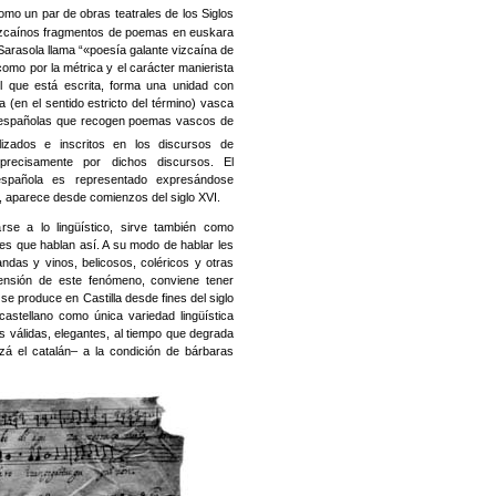
mo un par de obras teatrales de los Siglos
vizcaínos fragmentos de poemas en euskara
Sarasola llama “«poesía galante
vizcaína de
como por la métrica y el carácter manierista
el que está escrita, forma una unidad con
a (en el sentido estricto del término) vasca
s españolas que recogen poemas vascos de
izados e inscritos en los discursos de
precisamente por dichos discursos. El
 española es representado expresándose
 aparece desde comienzos del siglo XVI.
arse a lo lingüístico, sirve también como
jes que hablan así. A su modo de hablar les
ndas y vinos, belicosos, coléricos y otras
ensión de este fenómeno, conviene tener
 se produce en Castilla desde fines del siglo
astellano como única variedad lingüística
as válidas, elegantes, al tiempo que degrada
á el catalán– a la condición de bárbaras