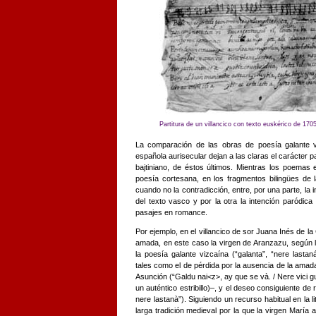
Partitura de un villancico con texto euskérico de 1705
La comparación de las obras de poesía galante v
española aurisecular dejan a las claras el carácter p
bajtiniano, de éstos últimos. Mientras los poemas
poesía cortesana, en los fragmentos bilingües de la
cuando no la contradicción, entre, por una parte, la 
del texto vasco y por la otra la intención paródica 
pasajes en romance.
Por ejemplo, en el villancico de sor Juana Inés de la
amada, en este caso la virgen de Aranzazu, segú
la poesía galante vizcaína (“galanta”, “nere lasta
tales como el de pérdida por la ausencia de la amada,
Asunción (“Galdu nai<z>, ay que se và. / Nere vici g
un auténtico estribillo)–, y el deseo consiguiente d
nere lastanà”). Siguiendo un recurso habitual en la l
larga tradición medieval por la que la virgen María 