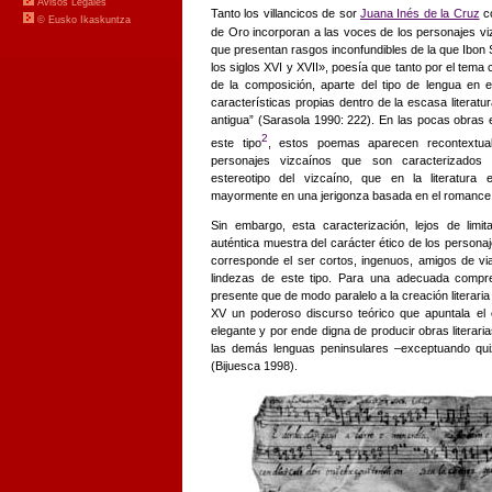
Tanto los villancicos de sor
Juana Inés de la Cruz
co
de Oro incorporan a las voces de los personajes 
que presentan rasgos inconfundibles de la que Ibon 
los siglos XVI y XVII», poesía que tanto por el tema 
de la composición, aparte del tipo de lengua en 
características propias dentro de la escasa literatur
antigua” (Sarasola 1990: 222). En las pocas obra
2
este tipo
, estos poemas aparecen recontextual
personajes vizcaínos que son caracterizados 
estereotipo del vizcaíno, que en la literatura
mayormente en una jerigonza basada en el romance,
Sin embargo, esta caracterización, lejos de limit
auténtica muestra del carácter ético de los persona
corresponde el ser cortos, ingenuos, amigos de via
lindezas de este tipo. Para una adecuada compr
presente que de modo paralelo a la creación literaria
XV un poderoso discurso teórico que apuntala el c
elegante y por ende digna de producir obras literari
las demás lenguas peninsulares –exceptuando quiz
(Bijuesca 1998).