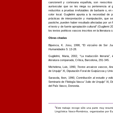
cancioneril y cortesana española, son reescritos
aurisecular que se les niega su pertenencia al 
reducirlos a pruebas irrefutables de barbarie o, en
color local. Guglielmi apunta a la necesidad de 
prácticas de interpretación y manipulación, que se
pastiche, pueden haber resultado afectadas por un 
el texto y de fuerte apropiación cultural” (Gugliemi 
los textos poéticos vascos inscritos en la literatura 
Obras citadas
Bijuesca, K. Josu, 1998, “El vizcaíno de Sor Ju
Humanidades
5: 13-28.
Guglielmi, Maria, 2002, “La traducción literaria”,
i
literatura comparada
, Crítica, Barcelona, 291-345.
Michelena, Luis, 1990,
Textos arcaicos vascos
, An
de Urquijo” XI, Diputación Foral de Guipúzcoa y Uni
Sarasola, Ibon, 1990,
Contribución al estudio y ed
Seminario de Filología Vasca “Julio de Urquijo” XI, 
del País Vasco, Donostia.
1
Este trabajo recoge sólo una parte muy resum
Lingüística Vasco-Románica, organizadas por E