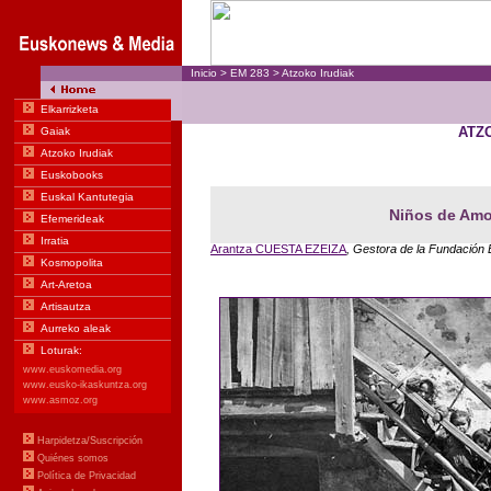
Inicio
>
EM
283
>
Atzoko Irudiak
ATZ
Niños de Amo
Arantza CUESTA EZEIZA
, Gestora de la Fundación