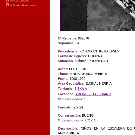
Nº Registro:
002676
Signatura:
I-4-3
Procedencia:
FONDO ANTIGUO EI-SEV
Forma de Ingreso:
COMPRA
Situación Jurídica:
PROPIEDAD
Autor:
FOTO LUX
Título:
NIÑOS DE AMOREBIETA
Fecha:
1900-1922
Área Geográfica:
EUSKAL HERRIA
Territorio:
BIZKAIA
Localidad:
AMOREBIETA-ETXANO
Nº de unidades:
1
Formato:
9 X 14
Conservación:
BUENO
Original o copia:
COPIA
Descripción:
NIÑOS EN LA ESCALERA DE U
AMOREBIETA.