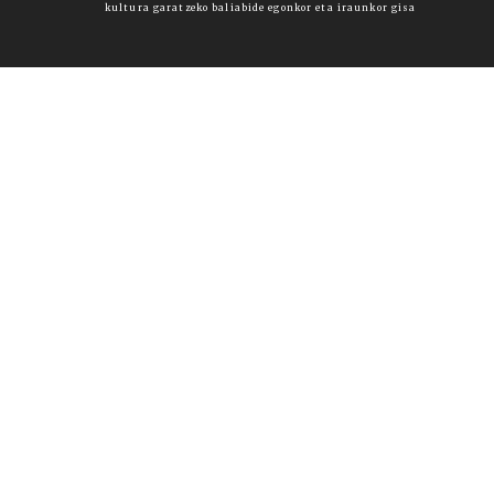
kultura garatzeko baliabide egonkor eta iraunkor gisa