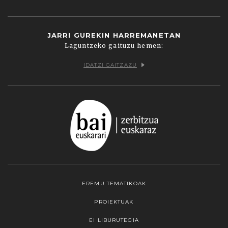
JARRI GUREKIN HARREMANETAN
Laguntzeko gaituzu hemen:
IDATZI GAITZAZU
EREMU TEMATIKOAK
PROIEKTUAK
EI LIBURUTEGIA