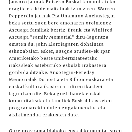
Jausoro jaunak Boiseko Euskal komunitateko
eragile eta kide maitatuak izan ziren. Warren
Pepperdin jaunak Pia Unamuno Anchustegui
beka sortu zuen bere amonaren oroimenez.
Ascuaga familiak berriz, Frank eta Winifred
Ascuaga “Family Memorial” diru-laguntza
ematen du. John Elorriagaren dohaintza
eskuzabalari esker, Basque Studies-ek Ipar
Ameriketako beste unibertsitateetako
irakasleak asteburuko eskolak irakastera
gonbida ditzake. Ansotegui-Fereday
Memorialak Donostia eta Bilbon euskara eta
euskal kultura ikasten ari diren ikasleei
laguntzen die. Beka guzti hauek euskal
komunitateak eta familiek Euskal Ikasketen
programarekin duten engaiamendua eta
atxikimendua erakusten dute.
Gure programa Idahoko euskal komunitatearen