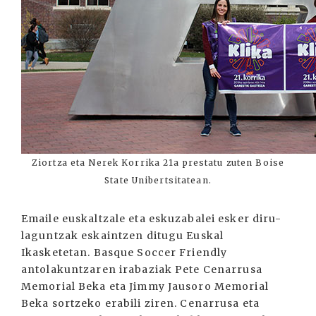
Ziortza eta Nerek Korrika 21a prestatu zuten Boise
State Unibertsitatean.
Emaile euskaltzale eta eskuzabalei esker diru-
laguntzak eskaintzen ditugu Euskal
Ikasketetan. Basque Soccer Friendly
antolakuntzaren irabaziak Pete Cenarrusa
Memorial Beka eta Jimmy Jausoro Memorial
Beka sortzeko erabili ziren. Cenarrusa eta