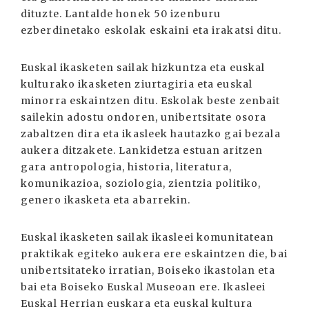
dituzte. Lantalde honek 50 izenburu
ezberdinetako eskolak eskaini eta irakatsi ditu.
Euskal ikasketen sailak hizkuntza eta euskal
kulturako ikasketen ziurtagiria eta euskal
minorra eskaintzen ditu. Eskolak beste zenbait
sailekin adostu ondoren, unibertsitate osora
zabaltzen dira eta ikasleek hautazko gai bezala
aukera ditzakete. Lankidetza estuan aritzen
gara antropologia, historia, literatura,
komunikazioa, soziologia, zientzia politiko,
genero ikasketa eta abarrekin.
Euskal ikasketen sailak ikasleei komunitatean
praktikak egiteko aukera ere eskaintzen die, bai
unibertsitateko irratian, Boiseko ikastolan eta
bai eta Boiseko Euskal Museoan ere. Ikasleei
Euskal Herrian euskara eta euskal kultura