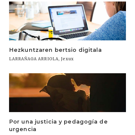
Irakurri
Hezkuntzaren bertsio digitala
LARRAÑAGA ARRIOLA, Jexux
Irakurri
Por una justicia y pedagogía de
urgencia