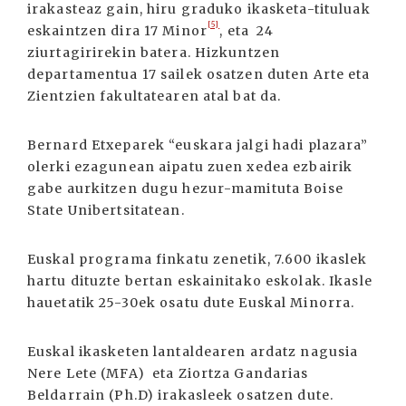
irakasteaz gain, hiru graduko ikasketa-tituluak
[5]
eskaintzen dira 17 Minor
, eta 24
ziurtagirirekin batera. Hizkuntzen
departamentua 17 sailek osatzen duten Arte eta
Zientzien fakultatearen atal bat da.
Bernard Etxeparek “euskara jalgi hadi plazara”
olerki ezagunean aipatu zuen xedea ezbairik
gabe aurkitzen dugu hezur-mamituta Boise
State Unibertsitatean.
Euskal programa finkatu zenetik, 7.600 ikaslek
hartu dituzte bertan eskainitako eskolak. Ikasle
hauetatik 25-30ek osatu dute Euskal Minorra.
Euskal ikasketen lantaldearen ardatz nagusia
Nere Lete (MFA) eta Ziortza Gandarias
Beldarrain (Ph.D) irakasleek osatzen dute.