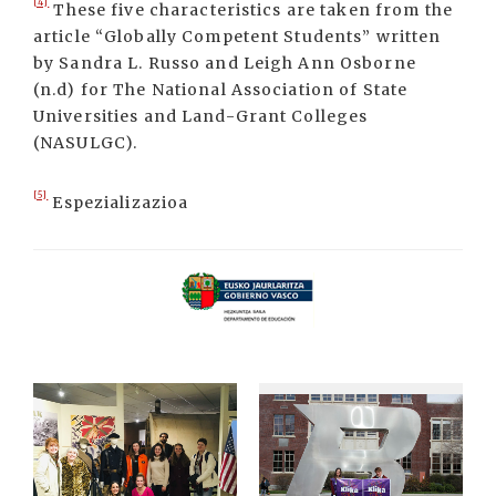
[4]
These five characteristics are taken from the
article “Globally Competent Students” written
by Sandra L. Russo and Leigh Ann Osborne
(n.d) for The National Association of State
Universities and Land-Grant Colleges
(NASULGC).
[5]
Espezializazioa