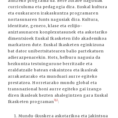
anitzeko programa da. Bere zutabe nagusiak
curriculuma eta pedagogia dira. Euskal kultura
eta euskararen irakaskuntza programaren
nortasunaren funts nagusiak dira. Kultura,
identitate, genero, klase eta erlijio-
aniztasunaren konplexutasunek eta askotariko
dimentsioek Euskal Ikasketen ildo akademikoa
markatzen dute. Euskal Ikasketen eginkizuna
bat dator unibertsitatearen balio partekatuen
adierazpenarekin. Hots, helburu nagusia da
hezkuntza testuingurune berritzaile eta
eraldatzaile batean eskaintzea eta ikasleak
arrakastarako eta munduari aurre egiteko
prestatzea. Horretarako mundu global eta
transnazional honi aurre egiteko gai izango
diren ikasleak hezten ahalegintzen gara Euskal
[4]
Ikasketen programan
:
Mundu-ikuskera askotarikoa eta jakintsua