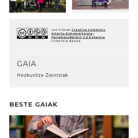
Lan honek
Creative Commons
Aitortu-EzKomertziala-
PartekatuBerdin 3.0 Espainia
lizentzia dauka.
GAIA
Hezkuntza Zientziak
BESTE GAIAK
Irakurri