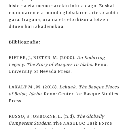
historia eta memoriarekin lotuta dago. Euskal
munduaren eta mundu globalaren arteko zubia
gara. Iragana, oraina eta etorkizuna lotzen
dituen hari akademikoa.
Bilbliografia:
BIETER, J.; BIETER, M. (2000).
An Enduring
Legacy. The Story of Basques in Idaho
. Reno:
University of Nevada Press.
LAXALT M., M. (2018).
Lekuak. The Basque Places
of Boise, Idaho
. Reno: Center for Basque Studies
Press.
RUSSO, S.; OSBORNE, L. (n.d).
The Globally
Competent Student
. The NASULGC Task Force