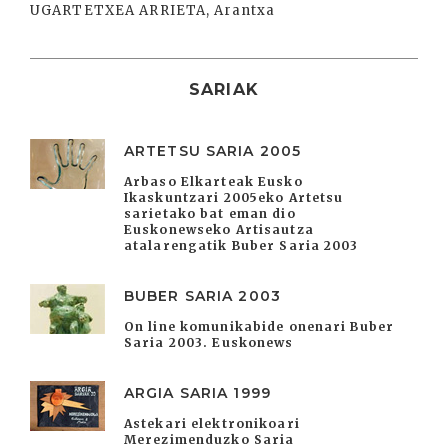
UGARTETXEA ARRIETA, Arantxa
SARIAK
ARTETSU SARIA 2005
Arbaso Elkarteak Eusko
Ikaskuntzari 2005eko Artetsu
sarietako bat eman dio
Euskonewseko Artisautza
atalarengatik Buber Saria 2003
BUBER SARIA 2003
On line komunikabide onenari Buber
Saria 2003. Euskonews
ARGIA SARIA 1999
Astekari elektronikoari
Merezimenduzko Saria