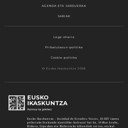
AGENDA ETA JARDUERAK
SARIAK
Lege oharra
Pribatutasun-politika
Cookie-politika
© Eusko Ikaskuntza 2026
EUSKO
IKASKUNTZA
Asmoz ta jakitez
Eusko Ikaskuntza - Sociedad de Estudios Vascos, EI-SEV izaera
pribatuko Erakunde zientifiko-kultural bat da, 1918an Araba,
Bizkaia, Gipuzkoa eta Nafarroako Aldundiek sortua, euskal