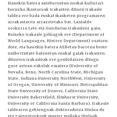
Hauekin batera asteburuetan euskal kulturari
buruzko ikastaroak irakasten dituen irakasle
taldea ere bada euskal ikasketen programaren
arrakastaren arrazoietako bat. Lantalde
orokorra Lete eta Gandarias irakasleez gain,
Boiseko irakasle gehiagok ere (Department of
World Languages, History Department) osatzen
dute, eta hauekin batera AEBetan barrena beste
unibertsitate batzuetan euskal gaiak irakasten
dituzten irakasleak ere gonbidatzen ditugu
gure artean eskolak ematera (University of
Nevada, Reno, North Carolina State, Michigan
State, Indiana University NorthWest, University
of Oregon, University of Missouri, Metropolitan
State University of Denver, California State
University Bakersfield, Elmhurst University,
University of California Santa Barbara). Irakasle
taldearen gehiengoak doktoradutza titulua du
eta gainontzekoek master mailako tituluak