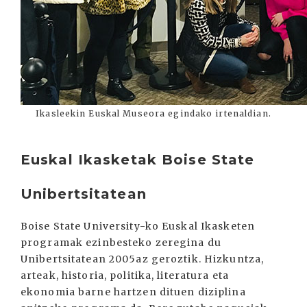
Ikasleekin Euskal Museora egindako irtenaldian.
Euskal Ikasketak Boise State
Unibertsitatean
Boise State University-ko Euskal Ikasketen
programak ezinbesteko zeregina du
Unibertsitatean 2005az geroztik. Hizkuntza,
arteak, historia, politika, literatura eta
ekonomia barne hartzen dituen diziplina