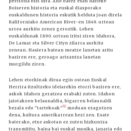
pertsona bizi dira. Aho batez esan daiteke
Boiseren historia eta euskal diasporako
euskaldunen historia eskutik helduta joan direla
Kaliforniako American River-en 1849. urtean
urrea aurkitu zenez geroztik. Lehen
euskaldunak 1890. urtean iritsi ziren Idahora,
De Lamar eta Silver Cityn zilarra aurkitu
zenean. Hasiera batean meatze lanetan aritu
baziren ere, geroago artzantza lanetan
murgildu ziren.
Lehen etorkinak dirua egin ostean Euskal
Herrira itzultzeko ideiarekin etorri baziren ere,
askok Idahon geratzea erabaki zuten. Idahon
jaiotakoen belaunaldia, bigarren belaunaldi
[1]
bezala edo “tartekoak”
moduan ezagutzen
dena, kultura amerikarrean hezi zen. Esate
baterako, etxe askotan ez zuten hizkuntza
transmititu, baina bai euskal musika, janaria edo