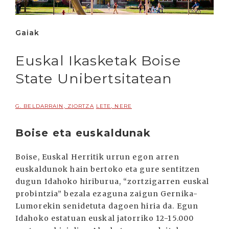
Gaiak
Euskal Ikasketak Boise
State Unibertsitatean
G. BELDARRAIN, ZIORTZA
LETE, NERE
Boise eta euskaldunak
Boise, Euskal Herritik urrun egon arren
euskaldunok hain bertoko eta gure sentitzen
dugun Idahoko hiriburua, “zortzigarren euskal
probintzia” bezala ezaguna zaigun Gernika-
Lumorekin senidetuta dagoen hiria da. Egun
Idahoko estatuan euskal jatorriko 12-15.000