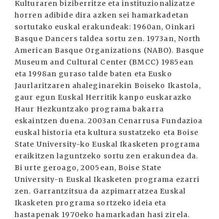
Kulturaren biziberritze eta instituzionalizatze
horren adibide dira azken sei hamarkadetan
sortutako euskal erakundeak: 1960an, Oinkari
Basque Dancers taldea sortu zen. 1973an, North
American Basque Organizations (NABO). Basque
Museum and Cultural Center (BMCC) 1985ean
eta 1998an guraso talde baten eta Eusko
Jaurlaritzaren ahaleginarekin Boiseko Ikastola,
gaur egun Euskal Herritik kanpo euskarazko
Haur Hezkuntzako programa bakarra
eskaintzen duena. 2003an Cenarrusa Fundazioa
euskal historia eta kultura sustatzeko eta Boise
State University-ko Euskal Ikasketen programa
eraikitzen laguntzeko sortu zen erakundea da.
Bi urte geroago, 2005ean, Boise State
University-n Euskal Ikasketen programa ezarri
zen. Garrantzitsua da azpimarratzea Euskal
Ikasketen programa sortzeko ideia eta
hastapenak 1970eko hamarkadan hasi zirela.