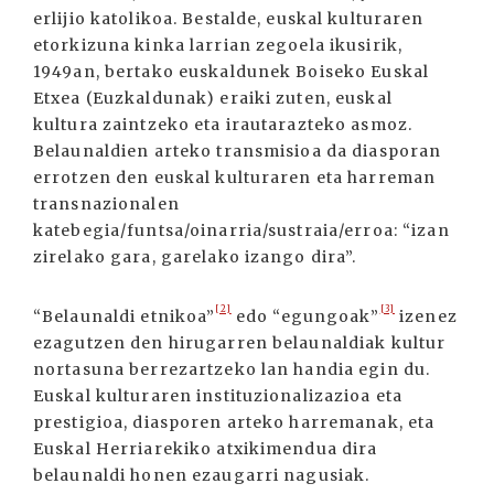
erlijio katolikoa. Bestalde, euskal kulturaren
etorkizuna kinka larrian zegoela ikusirik,
1949an, bertako euskaldunek Boiseko Euskal
Etxea (Euzkaldunak) eraiki zuten, euskal
kultura zaintzeko eta irautarazteko asmoz.
Belaunaldien arteko transmisioa da diasporan
errotzen den euskal kulturaren eta harreman
transnazionalen
katebegia/funtsa/oinarria/sustraia/erroa: “izan
zirelako gara, garelako izango dira”.
[2]
[3]
“Belaunaldi etnikoa”
edo “egungoak”
izenez
ezagutzen den hirugarren belaunaldiak kultur
nortasuna berrezartzeko lan handia egin du.
Euskal kulturaren instituzionalizazioa eta
prestigioa, diasporen arteko harremanak, eta
Euskal Herriarekiko atxikimendua dira
belaunaldi honen ezaugarri nagusiak.