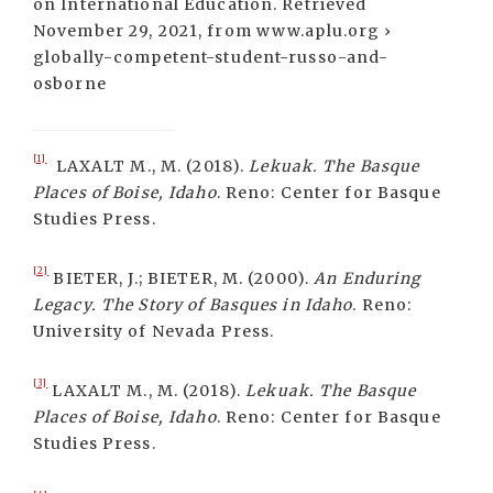
on International Education. Retrieved
November 29, 2021, from www.aplu.org ›
globally-competent-student-russo-and-
osborne
[1]
LAXALT M., M. (2018).
Lekuak. The Basque
Places of Boise, Idaho
. Reno: Center for Basque
Studies Press.
[2]
BIETER, J.; BIETER, M. (2000).
An Enduring
Legacy. The Story of Basques in Idaho
. Reno:
University of Nevada Press.
[3]
LAXALT M., M. (2018).
Lekuak. The Basque
Places of Boise, Idaho
. Reno: Center for Basque
Studies Press.