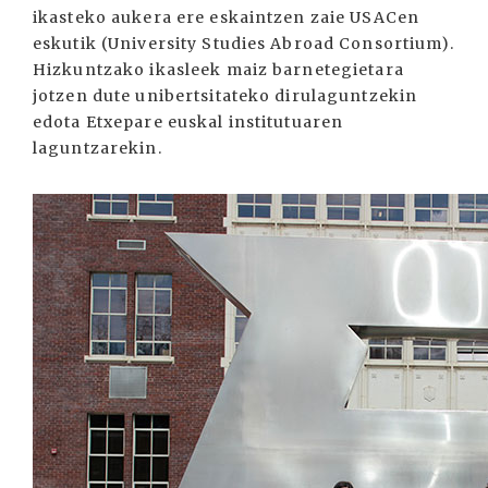
ikasteko aukera ere eskaintzen zaie USACen
eskutik (University Studies Abroad Consortium).
Hizkuntzako ikasleek maiz barnetegietara
jotzen dute unibertsitateko dirulaguntzekin
edota Etxepare euskal institutuaren
laguntzarekin.