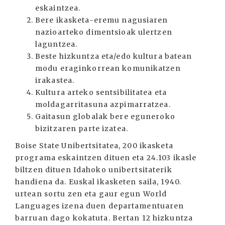
eskaintzea.
Bere ikasketa-eremu nagusiaren
nazioarteko dimentsioak ulertzen
laguntzea.
Beste hizkuntza eta/edo kultura batean
modu eraginkorrean komunikatzen
irakastea.
Kultura arteko sentsibilitatea eta
moldagarritasuna azpimarratzea.
Gaitasun globalak bere eguneroko
bizitzaren parte izatea.
Boise State Unibertsitatea, 200 ikasketa
programa eskaintzen dituen eta 24.103 ikasle
biltzen dituen Idahoko unibertsitaterik
handiena da. Euskal ikasketen saila, 1940.
urtean sortu zen eta gaur egun World
Languages izena duen departamentuaren
barruan dago kokatuta. Bertan 12 hizkuntza