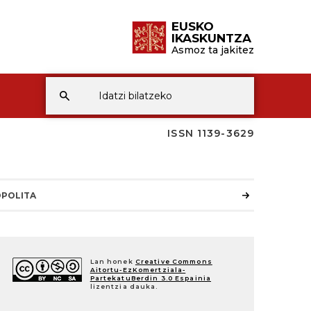
EUSKO
IKASKUNTZA
Asmoz ta jakitez
ISSN 1139-3629
POLITA
Lan honek
Creative Commons
Aitortu-EzKomertziala-
PartekatuBerdin 3.0 Espainia
lizentzia dauka.