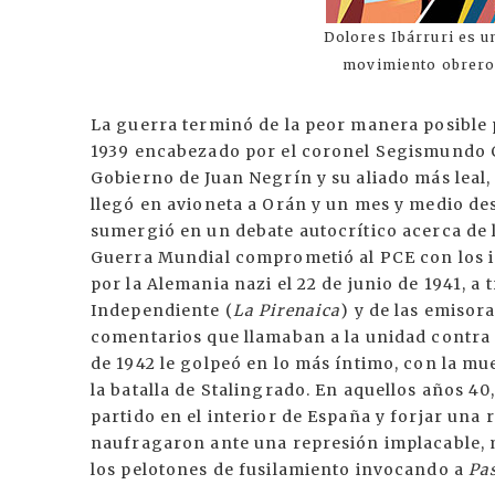
Dolores Ibárruri es u
movimiento obrero 
La guerra terminó de la peor manera posible p
1939 encabezado por el coronel Segismundo Ca
Gobierno de Juan Negrín y su aliado más leal, 
llegó en avioneta a Orán y un mes y medio d
sumergió en un debate autocrítico acerca de la
Guerra Mundial comprometió al PCE con los in
por la Alemania nazi el 22 de junio de 1941, a
Independiente (
La Pirenaica
) y de las emisora
comentarios que llamaban a la unidad contra 
de 1942 le golpeó en lo más íntimo, con la mu
la batalla de Stalingrado. En aquellos años 40
partido en el interior de España y forjar una 
naufragaron ante una represión implacable,
los pelotones de fusilamiento invocando a
Pa