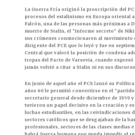
La Guerra Fría originó la proscripción del PC
procesos del estalinismo en Europa oriental a
Falcón, una de las personas más próximas a Do
muerte de Stalin, el “informe secreto” de Ni
sus crímenes conmocionaron al movimiento 
dirigente del PCE que lo leyó y fue en septie
Central que valoró la posición de condena ad
tropas del Pacto de Varsovia, cuando expres
jamás volvió a citar a Stalin ni en sus discurso
En junio de aquel año el PCE lanzó su Política
años 60 le permitió convertirse en el “partid
secretario general desde diciembre de 1959 y
tuvieron un papel decisivo en la creación y e
luchas estudiantiles, en las reivindicaciones 
sectores católicos que se desgajaban de la bas
profesionales, sectores de las clases medias e
habrá fuerza humana que pueda impedir el re