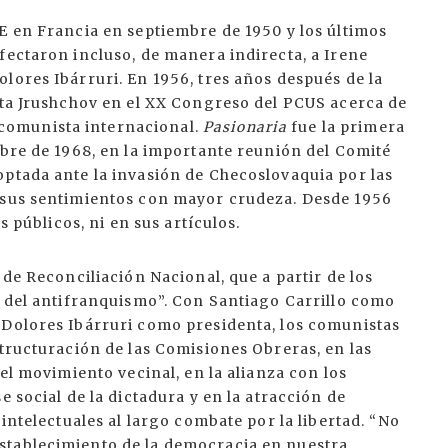
E en Francia en septiembre de 1950 y los últimos
fectaron incluso, de manera indirecta, a Irene
lores Ibárruri. En 1956, tres años después de la
kita Jrushchov en el XX Congreso del PCUS acerca de
comunista internacional.
Pasionaria
fue la primera
mbre de 1968, en la importante reunión del Comité
optada ante la invasión de Checoslovaquia por las
ó sus sentimientos con mayor crudeza. Desde 1956
s públicos, ni en sus artículos.
 de Reconciliación Nacional, que a partir de los
o del antifranquismo”. Con Santiago Carrillo como
 Dolores Ibárruri como presidenta, los comunistas
structuración de las Comisiones Obreras, en las
del movimiento vecinal, en la alianza con los
e social de la dictadura y en la atracción de
 intelectuales al largo combate por la libertad. “No
stablecimiento de la democracia en nuestra