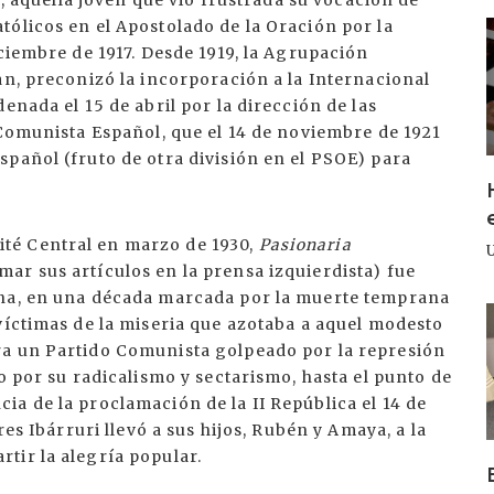
a, aquella joven que vio frustrada su vocación de
ólicos en el Apostolado de la Oración por la
I
iciembre de 1917. Desde 1919, la Agrupación
an, preconizó la incorporación a la Internacional
enada el 15 de abril por la dirección de las
 Comunista Español, que el 14 de noviembre de 1921
pañol (fruto de otra división en el PSOE) para
té Central en marzo de 1930,
Pasionaria
ar sus artículos en la prensa izquierdista) fue
ína, en una década marcada por la muerte temprana
I
víctimas de la miseria que azotaba a aquel modesto
ra un Partido Comunista golpeado por la represión
o por su radicalismo y sectarismo, hasta el punto de
a de la proclamación de la II República el 14 de
res Ibárruri llevó a sus hijos, Rubén y Amaya, a la
tir la alegría popular.