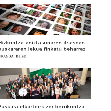
rakurri
Hizkuntza-aniztasunaren itsasoan
euskararen lekua finkatu beharraz
URANGA, Belen
rakurri
Euskara elkarteek zer berrikuntza