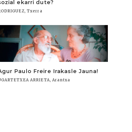
sozial ekarri dute?
RODRIGUEZ, Txerra
rakurri
Agur Paulo Freire Irakasle Jauna!
UGARTETXEA ARRIETA, Arantxa