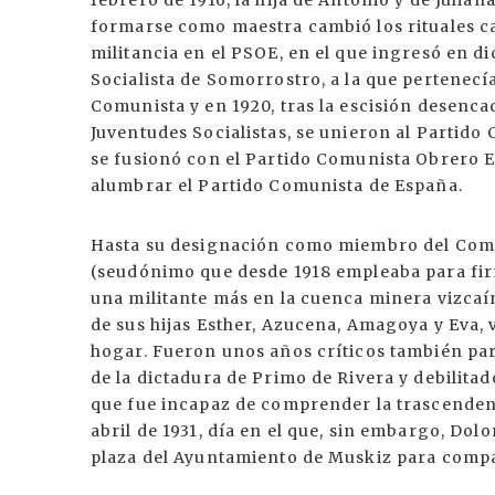
febrero de 1916, la hija de Antonio y de Julian
formarse como maestra cambió los rituales cat
militancia en el PSOE, en el que ingresó en d
Socialista de Somorrostro, a la que pertenecí
Comunista y en 1920, tras la escisión desencad
Juventudes Socialistas, se unieron al Partido
se fusionó con el Partido Comunista Obrero Es
alumbrar el Partido Comunista de España.
Hasta su designación como miembro del Comi
(seudónimo que desde 1918 empleaba para firm
una militante más en la cuenca minera vizca
de sus hijas Esther, Azucena, Amagoya y Eva, 
hogar. Fueron unos años críticos también pa
de la dictadura de Primo de Rivera y debilitad
que fue incapaz de comprender la trascendenci
abril de 1931, día en el que, sin embargo, Dolo
plaza del Ayuntamiento de Muskiz para compar