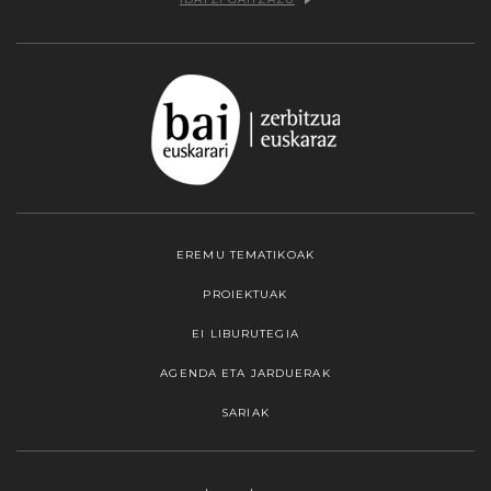
EREMU TEMATIKOAK
PROIEKTUAK
EI LIBURUTEGIA
AGENDA ETA JARDUERAK
SARIAK
Webgune honek cookieak erabiltzen ditu,