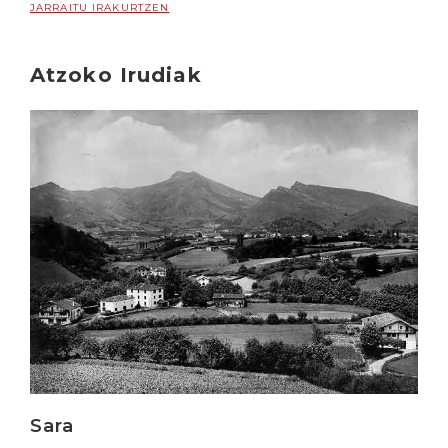
JARRAITU IRAKURTZEN
Atzoko Irudiak
Irakurri
Sara