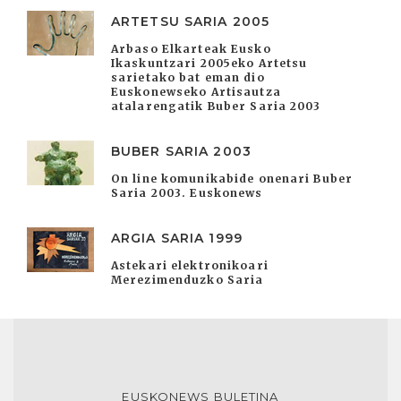
ARTETSU SARIA 2005
Arbaso Elkarteak Eusko
Ikaskuntzari 2005eko Artetsu
sarietako bat eman dio
Euskonewseko Artisautza
atalarengatik Buber Saria 2003
BUBER SARIA 2003
On line komunikabide onenari Buber
Saria 2003. Euskonews
ARGIA SARIA 1999
Astekari elektronikoari
Merezimenduzko Saria
EUSKONEWS BULETINA