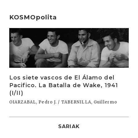
KOSMOpolita
Irakurri
Los siete vascos de El Álamo del
Pacifico. La Batalla de Wake, 1941
(I/II)
OIARZABAL, Pedro J. / TABERNILLA, Guillermo
SARIAK