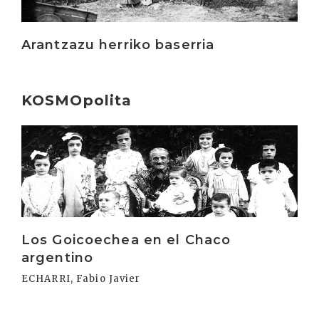
Arantzazu herriko baserria
KOSMOpolita
Irakurri
Los Goicoechea en el Chaco
argentino
ECHARRI, Fabio Javier