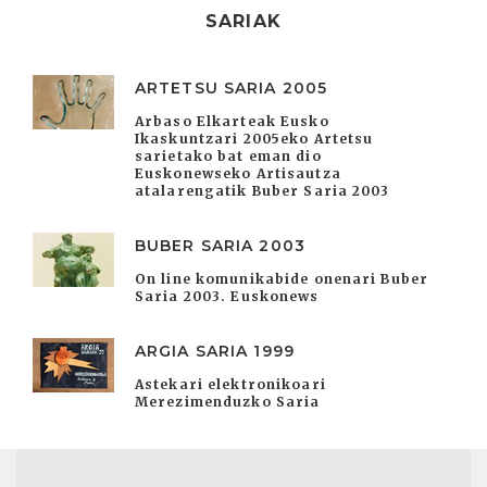
SARIAK
ARTETSU SARIA 2005
Arbaso Elkarteak Eusko
Ikaskuntzari 2005eko Artetsu
sarietako bat eman dio
Euskonewseko Artisautza
atalarengatik Buber Saria 2003
BUBER SARIA 2003
On line komunikabide onenari Buber
Saria 2003. Euskonews
ARGIA SARIA 1999
Astekari elektronikoari
Merezimenduzko Saria