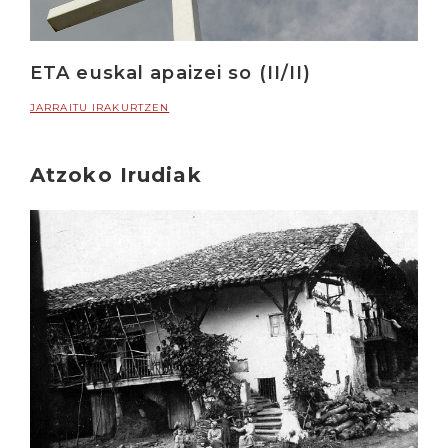
ETA euskal apaizei so (II/II)
JARRAITU IRAKURTZEN
Atzoko Irudiak
Irakurri