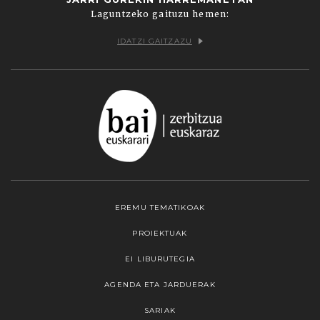
Laguntzeko gaituzu hemen:
IDATZI GAITZAZU
EREMU TEMATIKOAK
PROIEKTUAK
EI LIBURUTEGIA
AGENDA ETA JARDUERAK
SARIAK