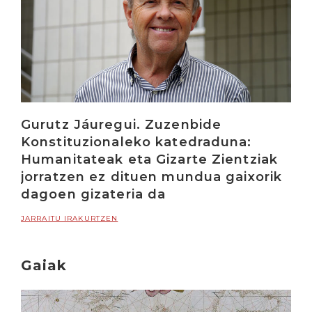
Gurutz Jáuregui. Zuzenbide
Konstituzionaleko katedraduna:
Humanitateak eta Gizarte Zientziak
jorratzen ez dituen mundua gaixorik
dagoen gizateria da
JARRAITU IRAKURTZEN
Gaiak