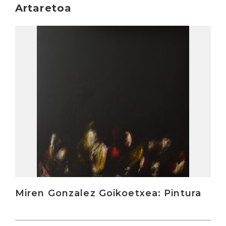
Artaretoa
Irakurri
Miren Gonzalez Goikoetxea: Pintura