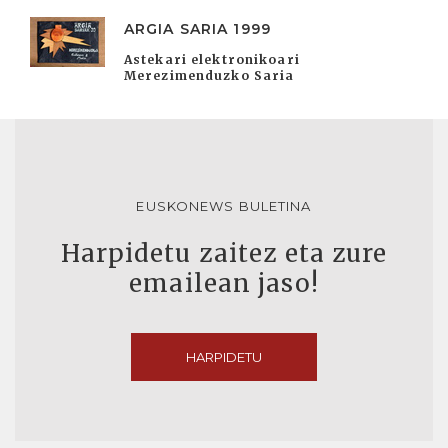
ARGIA SARIA 1999
Astekari elektronikoari
Merezimenduzko Saria
EUSKONEWS BULETINA
Harpidetu zaitez eta zure
emailean jaso!
HARPIDETU