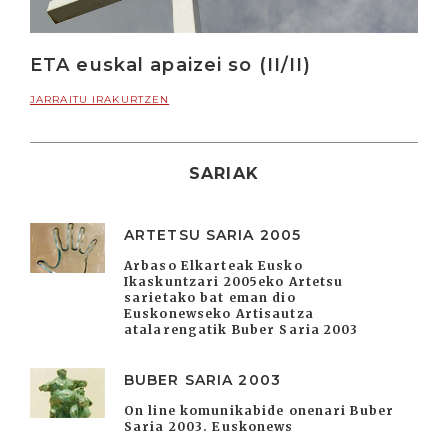
ETA euskal apaizei so (II/II)
JARRAITU IRAKURTZEN
SARIAK
ARTETSU SARIA 2005
Arbaso Elkarteak Eusko
Ikaskuntzari 2005eko Artetsu
sarietako bat eman dio
Euskonewseko Artisautza
atalarengatik Buber Saria 2003
BUBER SARIA 2003
On line komunikabide onenari Buber
Saria 2003. Euskonews