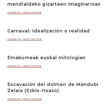
mendialdeko gizarteen imaginarioan
JARRAITU IRAKURTZEN
Carnaval: Idealización o realidad
JARRAITU IRAKURTZEN
Emakumeak euskal mitologian
JARRAITU IRAKURTZEN
Excavación del dolmen de Mandubi
Zelaia (Ezkio-Itsaso)
JARRAITU IRAKURTZEN