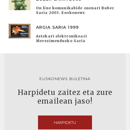
On line komunikabide onenari Buber
Saria 2003. Euskonews
ARGIA SARIA 1999
Astekari elektronikoari
Merezimenduzko Saria
EUSKONEWS BULETINA
Harpidetu zaitez eta zure
emailean jaso!
HARPIDETU