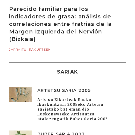
Parecido familiar para los
indicadores de grasa: análisis de
correlaciones entre fratrias de la
Margen Izquierda del Nervión
(Bizkaia)
JARRAITU IRAKURTZEN
SARIAK
ARTETSU SARIA 2005
Arbaso Elkarteak Eusko
Ikaskuntzari 2005eko Artetsu
sarietako bat eman dio
Euskonewseko Artisautza
atalarengatik Buber Saria 2003
BUBER SARIA 2003