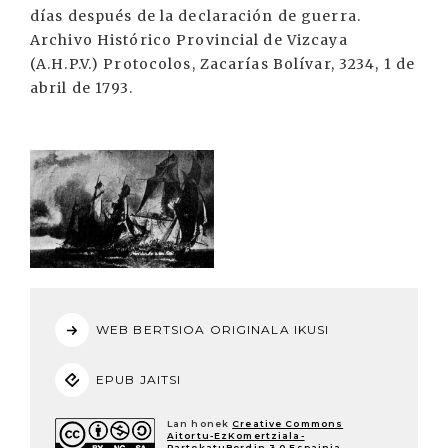
días después de la declaración de guerra.
Archivo Histórico Provincial de Vizcaya
(A.H.P.V.) Protocolos, Zacarías Bolívar, 3234, 1 de
abril de 1793.
WEB BERTSIOA ORIGINALA IKUSI
EPUB JAITSI
Lan honek
Creative Commons
Aitortu-EzKomertziala-
PartekatuBerdin 3.0 Espainia