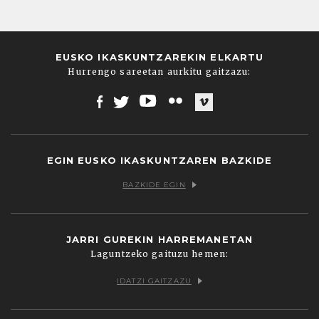
EUSKO IKASKUNTZAREKIN ELKARTU
Hurrengo sareetan aurkitu gaitzazu:
Facebook
Twitter
Youtube
Flickr
Vimeo
EGIN EUSKO IKASKUNTZAREN BAZKIDE
BAZKIDE EGIN
JARRI GUREKIN HARREMANETAN
Laguntzeko gaituzu hemen:
IDATZI GAITZAZU