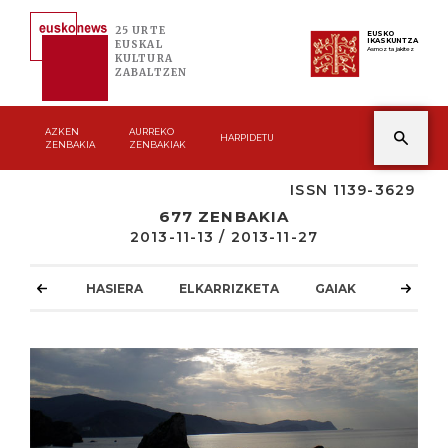
25 URTE
EUSKO
IKASKUNTZA
EUSKAL
Asmoz ta jakitez
KULTURA
ZABALTZEN
AZKEN
AURREKO
HARPIDETU
ZENBAKIA
ZENBAKIAK
ISSN 1139-3629
677 ZENBAKIA
2013-11-13 / 2013-11-27
HASIERA
ELKARRIZKETA
GAIAK
ATZOKO