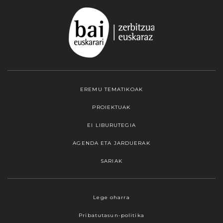
EREMU TEMATIKOAK
PROIEKTUAK
EI LIBURUTEGIA
AGENDA ETA JARDUERAK
SARIAK
Webgune honek cookieak erabiltzen ditu,
Lege oharra
propioak zein hirugarrenenak. Hautatu
Pribatutasun-politika
nabigatzeko nahiago duzun cookie aukera.