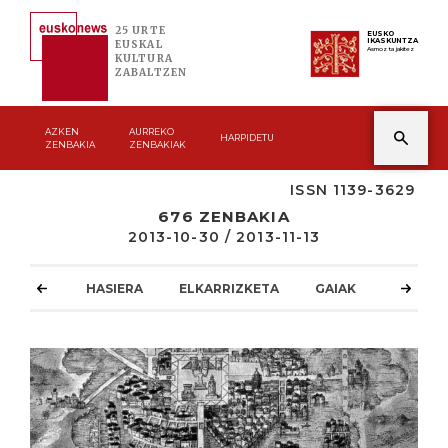
25 URTE
EUSKO
IKASKUNTZA
EUSKAL
Asmoz ta jakitez
KULTURA
ZABALTZEN
AZKEN
AURREKO
HARPIDETU
ZENBAKIA
ZENBAKIAK
ISSN 1139-3629
676 ZENBAKIA
2013-10-30 / 2013-11-13
HASIERA
ELKARRIZKETA
GAIAK
ATZOKO