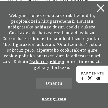
Extractos de 1782. Citado en: Garate Arriola,
Justo y Tellechea Idígoras, José Ignacio. El
colegio de las vizcaínas de México y el Real
Webgune honek cookieak erabiltzen ditu,
Seminario de Bergara. Vitoria-Gasteiz, 1992. pp.
propioak zein hirugarrenenak. Hautatu
84-92.
nabigatzeko nahiago duzun cookie aukera.
Guztiz desaktibatzea ere hauta dezakezu.
16 Como lo plantea Frederique Lange, en
Cookie batzuk blokeatu nahi badituzu, egin klik
“¿Estrategas o patriarcas?. La aristocracia
"konfigurazioa" aukeran. "Onartzen dut" botoia
empresarial zacatecana a fines del siglo XVIII-
sakatuz gero, aipatutako cookieak eta gure
principios del siglo XIX”, en: Nuevo Mundo
cookie politika onartzen duzula adierazten ari
Mundos Nuevos, DOI: en curso de atribución.
zara. Sakatu
Irakurri gehiago
lotura informazio
Editor: EHESS. p. 4. Consultado el 18 de
gehiago lortzeko.
diciembre de 2009.
17 Rinaldo Froldi. “Apuntaciones críticas sobre
Onartu
la historiografía de la cultura y de la literatura
españolas del siglo XVIII” en: Nueva revista de
Konfiguratu
filología hispánica T. XXXIII N.1 1984. pp. 59-72.