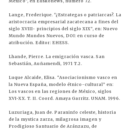
México”, en Euskonews, número 72.
Lange, Frederique. “¿Estrategas o patriarcas?. La
aristocracia empresarial zacatecana a fines del
siglo XVIII- principios del siglo XIX”, en: Nuevo
Mundo Mundos Nuevos, DOI: en curso de
atribución. Editor: EHESS.
Lhande, Pierre. La emigración vasca. San
Sebastián, Auñamendi, 1971 T.2.
Luque Alcaide, Elisa. “Asociacionismo vasco en
la Nueva España, modelo étnico-cultural” en:
Los vascos en las regiones de México, siglos
XVI-XX. T. II. Coord. Amaya Garritz. UNAM. 1996.
Luzuriaga, Juan de. Paraninfo celeste, historia
de la mystica zarza, milagrosa imagen y
Prodigioso Santuario de Aránzazu, de