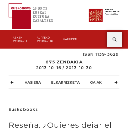
25 URTE
EUSKO
IKASKUNTZA
EUSKAL
Asmoz ta jakitez
KULTURA
ZABALTZEN
AZKEN
AURREKO
HARPIDETU
ZENBAKIA
ZENBAKIAK
ISSN 1139-3629
675 ZENBAKIA
2013-10-16 / 2013-10-30
HASIERA
ELKARRIZKETA
GAIAK
ATZOKO
Euskobooks
Reseña. ¿Quieres dejar el