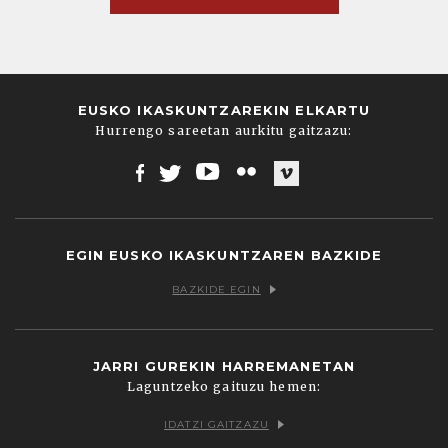
EUSKO IKASKUNTZAREKIN ELKARTU
Hurrengo sareetan aurkitu gaitzazu:
Facebook
Twitter
Youtube
Flickr
Vimeo
EGIN EUSKO IKASKUNTZAREN BAZKIDE
BAZKIDE EGIN
JARRI GUREKIN HARREMANETAN
Laguntzeko gaituzu hemen:
IDATZI GAITZAZU