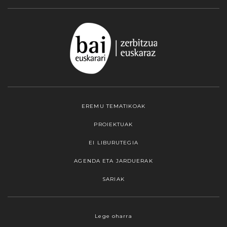
EREMU TEMATIKOAK
PROIEKTUAK
EI LIBURUTEGIA
AGENDA ETA JARDUERAK
SARIAK
Webgune honek cookieak erabiltzen ditu,
Lege oharra
propioak zein hirugarrenenak. Hautatu